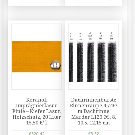
Koranol,
Dachrinnenbürste
Imprägnierlasur
Rinnenraupe 4,74€/
Pinie – Kiefer Lasur,
m Dachrinne
Holzschutz, 20 Liter
Marder L120 Ø5, 8,
15,50 €/ l
10,5, 12,15 cm
€
320,42
€
3,52