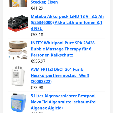
Stecker, Eisen
€
41,29
Metabo Akku-pack LiHD 18 V - 3,5 Ah
(625346000) Akku Lithium-Ionen 3,1
4 NEU
€
53,18
INTEX Whirlpool Pure SPA 28428
Bubble Massage Therapy für 6
Personen Kalkschutz
€
955,97
AVM FRITZ! DECT 301 Funk-
Heizkörperthermostat - Weiß
(20002822)
€
73,98
5 Liter Algenvernichter Bestpool
NovaCid Algenmittel schaumfrei
Algenex Algicid+