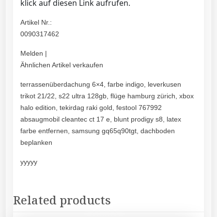
klick auf diesen Link aufrufen.
Artikel Nr.:
0090317462
Melden |
Ähnlichen Artikel verkaufen
terrassenüberdachung 6×4, farbe indigo, leverkusen
trikot 21/22, s22 ultra 128gb, flüge hamburg zürich, xbox
halo edition, tekirdag raki gold, festool 767992
absaugmobil cleantec ct 17 e, blunt prodigy s8, latex
farbe entfernen, samsung gq65q90tgt, dachboden
beplanken
yyyyy
Related products