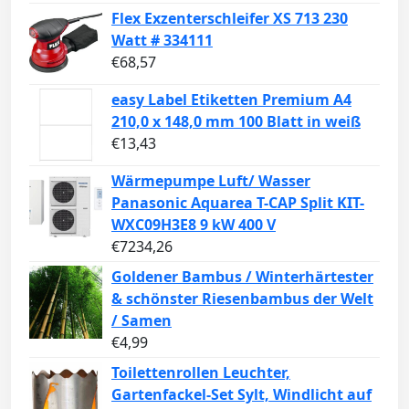
Flex Exzenterschleifer XS 713 230
Watt # 334111
€
68,57
easy Label Etiketten Premium A4
210,0 x 148,0 mm 100 Blatt in weiß
€
13,43
Wärmepumpe Luft/ Wasser
Panasonic Aquarea T-CAP Split KIT-
WXC09H3E8 9 kW 400 V
€
7234,26
Goldener Bambus / Winterhärtester
& schönster Riesenbambus der Welt
/ Samen
€
4,99
Toilettenrollen Leuchter,
Gartenfackel-Set Sylt, Windlicht auf