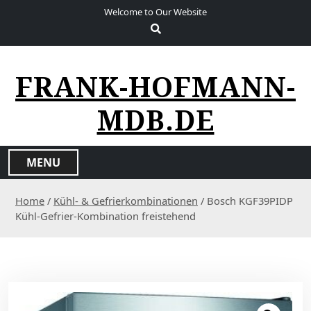
S
Welcome to Our Website
k
i
p
t
FRANK-HOFMANN-
o
c
MDB.DE
o
n
t
MENU
e
n
Home
/
Kühl- & Gefrierkombinationen
/ Bosch KGF39PIDP
t
Kühl-Gefrier-Kombination freistehend