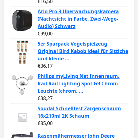
€
16,50
Arlo Pro 3 Überwachungskamera
(Nachtsicht in Farbe, Zwei-Wege-
Audio) Schwarz
€
99,00
5er Sparpack Vogelspielzeug
Original Bird Kabob ideal für Sittiche
und kleine ...
€
36,17
Philips myLiving Net Innenraum,
Rail Rail Lighting Spot G9 Chrom
Leuchte (chrom, ...
€
38,27
Soudal Schnellfest Zargenschaum
16x210ml 2K Schaum
€
85,00
Rasenmähermesser John Deere