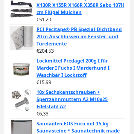
X130R X155R X166R X350R Sabo 107H
cm Flügel Mulchen
€
51,20
PCI Pecitape® PB Spezial-Dichtband
20 m Anschlüssen an Fenster- und
Türelemente
€
204,53
Lockmittel Predagel 200g I für
Marder I Fuchs I Marderhund I
Waschbär I Lockstoff
€
15,99
10x Sechskantschrauben +
Sperrzahnmuttern A2 M10x25
Edelstahl A2
€
6,33
Saunaofen EOS Euro mit 15 kg
Saunasteine * Saunatechnik made