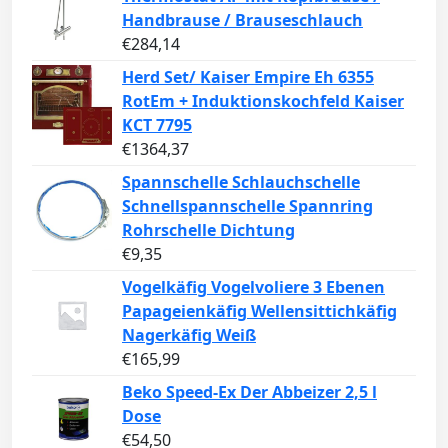
Handbrause / Brauseschlauch
€
284,14
Herd Set/ Kaiser Empire Eh 6355
RotEm + Induktionskochfeld Kaiser
KCT 7795
€
1364,37
Spannschelle Schlauchschelle
Schnellspannschelle Spannring
Rohrschelle Dichtung
€
9,35
Vogelkäfig Vogelvoliere 3 Ebenen
Papageienkäfig Wellensittichkäfig
Nagerkäfig Weiß
€
165,99
Beko Speed-Ex Der Abbeizer 2,5 l
Dose
€
54,50