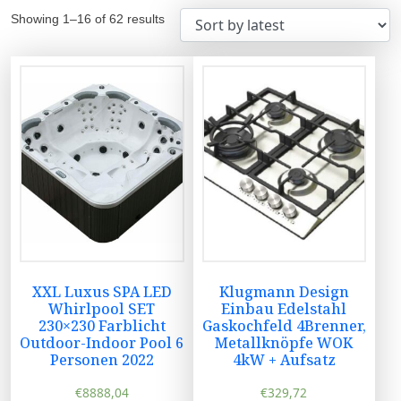
Showing 1–16 of 62 results
XXL Luxus SPA LED
Klugmann Design
Whirlpool SET
Einbau Edelstahl
230×230 Farblicht
Gaskochfeld 4Brenner,
Outdoor-Indoor Pool 6
Metallknöpfe WOK
Personen 2022
4kW + Aufsatz
€
8888,04
€
329,72