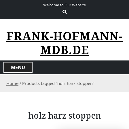
S
Welcome to Our Website
k
i
p
t
FRANK-HOFMANN-
o
c
MDB.DE
o
n
t
MENU
e
n
Home
/ Products tagged “holz harz stoppen”
t
holz harz stoppen