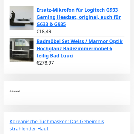
Ersatz-Mikrofon für Logitech G933
Gaming Headset, original, auch für
G633 & G935
€
18,49
Badmöbel Set Weiss / Marmor Optik
Hochglanz Badezimmermöbel 6
teilig Bad Luuci
€
278,97
zzzzz
Koreanische Tuchmasken: Das Geheimnis
strahlender Haut