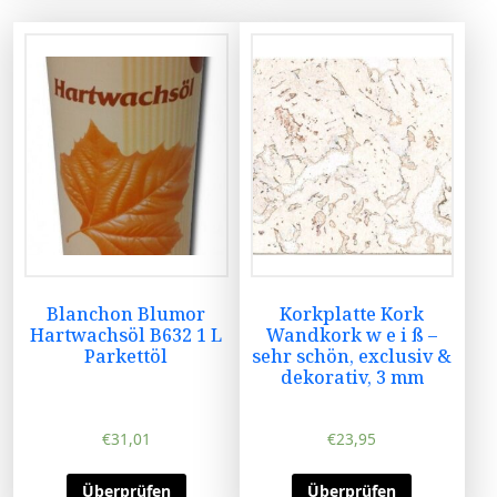
Blanchon Blumor
Korkplatte Kork
Hartwachsöl B632 1 L
Wandkork w e i ß –
Parkettöl
sehr schön, exclusiv &
dekorativ, 3 mm
€
31,01
€
23,95
Überprüfen
Überprüfen