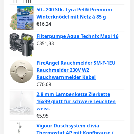
50 - 200 Stk. Lyra Pet® Premium
Winterknödel mit Netz à 85 g
€
16,24
Filterpumpe Aqua Technix Maxi 16
€
351,33
FireAngel Rauchmelder SM-F-1EU
Rauchmelder 230V W2
Rauchwarnmelder Kabel
€
70,68
2,8 mm Lampenkette Zierkette
16x39 glatt für schwere Leuchten
weiss
€
5,95
Vigour Duschsystem clivia
Thermostat AP mit Kopfbrause /