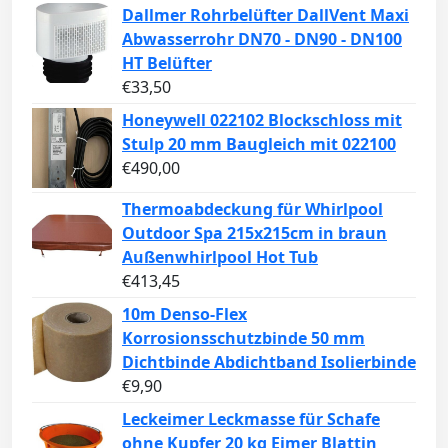
Dallmer Rohrbelüfter DallVent Maxi
Abwasserrohr DN70 - DN90 - DN100
HT Belüfter
€
33,50
Honeywell 022102 Blockschloss mit
Stulp 20 mm Baugleich mit 022100
€
490,00
Thermoabdeckung für Whirlpool
Outdoor Spa 215x215cm in braun
Außenwhirlpool Hot Tub
€
413,45
10m Denso-Flex
Korrosionsschutzbinde 50 mm
Dichtbinde Abdichtband Isolierbinde
€
9,90
Leckeimer Leckmasse für Schafe
ohne Kupfer 20 kg Eimer Blattin