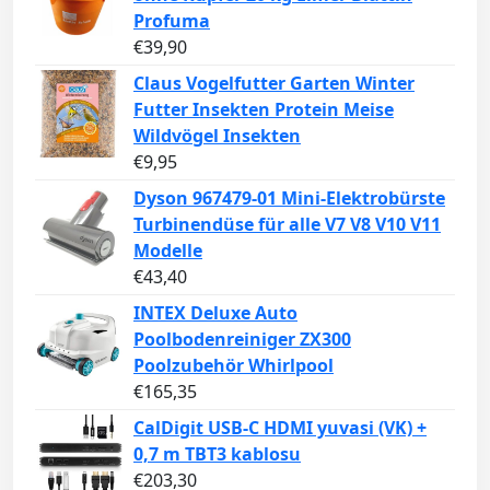
Profuma
€
39,90
Claus Vogelfutter Garten Winter
Futter Insekten Protein Meise
Wildvögel Insekten
€
9,95
Dyson 967479-01 Mini-Elektrobürste
Turbinendüse für alle V7 V8 V10 V11
Modelle
€
43,40
INTEX Deluxe Auto
Poolbodenreiniger ZX300
Poolzubehör Whirlpool
€
165,35
CalDigit USB-C HDMI yuvasi (VK) +
0,7 m TBT3 kablosu
€
203,30