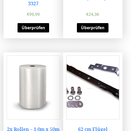
3327
€
99,99
€
24,36
Überprüfen
Überprüfen
2x Rollen – 1,0m x 50m
62 cm Flügel