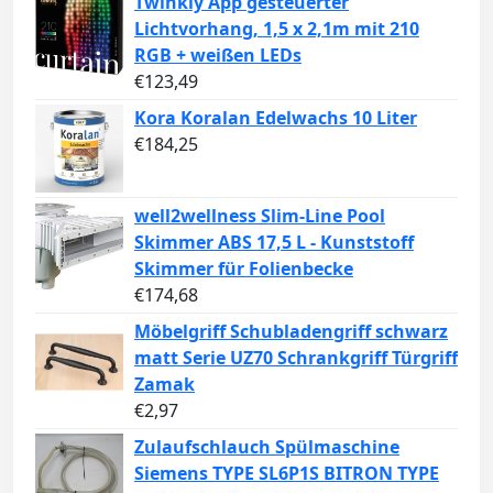
Twinkly App gesteuerter
Lichtvorhang, 1,5 x 2,1m mit 210
RGB + weißen LEDs
€
123,49
Kora Koralan Edelwachs 10 Liter
€
184,25
well2wellness Slim-Line Pool
Skimmer ABS 17,5 L - Kunststoff
Skimmer für Folienbecke
€
174,68
Möbelgriff Schubladengriff schwarz
matt Serie UZ70 Schrankgriff Türgriff
Zamak
€
2,97
Zulaufschlauch Spülmaschine
Siemens TYPE SL6P1S BITRON TYPE