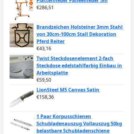
Plattenheber Paneelheber 5m
€
286,51
Brandzeichen Holsteiner 3mm Stahl
von 30cm-100cm Stall Dekoration
Pferd Reiter
€
43,16
Twist Steckdosenelement 2-fach
Steckdose edelstahlfarbig Einbau in
Arbeitsplatte
€
59,50
LionSteel M5 Canvas Satin
€
158,36
1 Paar Korpusschienen
Schubladenauszug Vollauszug 50kg
belastbare Schubladenschiene