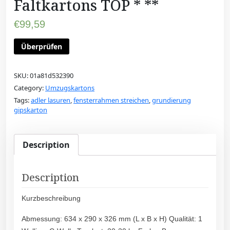
Faltkartons TOP * **
€
99,59
Überprüfen
SKU:
01a81d532390
Category:
Umzugskartons
Tags:
adler lasuren
,
fensterrahmen streichen
,
grundierung
gipskarton
Description
Description
Kurzbeschreibung
Abmessung: 634 x 290 x 326 mm (L x B x H) Qualität: 1