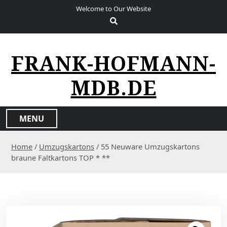
S
Welcome to Our Website
k
i
p
t
FRANK-HOFMANN-
o
c
MDB.DE
o
n
t
MENU
e
n
Home
/
Umzugskartons
/ 55 Neuware Umzugskartons
t
braune Faltkartons TOP * **