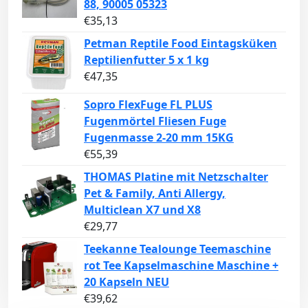
88, 90005 05323
€
35,13
Petman Reptile Food Eintagsküken
Reptilienfutter 5 x 1 kg
€
47,35
Sopro FlexFuge FL PLUS
Fugenmörtel Fliesen Fuge
Fugenmasse 2-20 mm 15KG
€
55,39
THOMAS Platine mit Netzschalter
Pet & Family, Anti Allergy,
Multiclean X7 und X8
€
29,77
Teekanne Tealounge Teemaschine
rot Tee Kapselmaschine Maschine +
20 Kapseln NEU
€
39,62