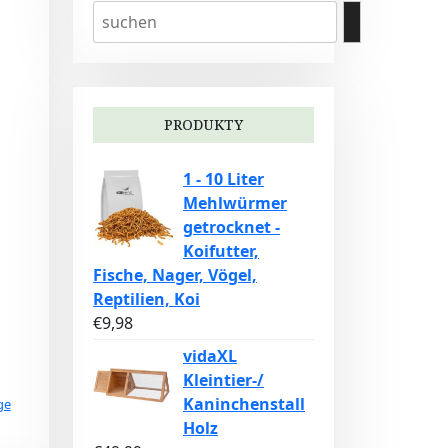
PRODUKTY
1 - 10 Liter
Mehlwürmer
getrocknet -
Koifutter,
Fische, Nager, Vögel,
Reptilien, Koi
€
9,98
vidaXL
Kleintier-/
Kaninchenstall
ge
Holz