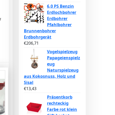
6,0 PS Benzin
Erdlochbohrer
Erdbohrer
f
Pfahlbohrer
Brunnenbohrer
Erdbohrgerät
€
206,71
Vogelspielzeug
Papageienspielz
eug
Naturspielzeug
aus Kokosnuss, Holz und
Sisal
€
13,43
Präsentkorb
rechteckig
Farbe rot klein