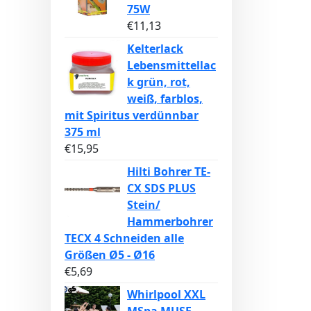
75W
€
11,13
Kelterlack
Lebensmittellac
k grün, rot,
weiß, farblos,
mit Spiritus verdünnbar
375 ml
€
15,95
Hilti Bohrer TE-
CX SDS PLUS
Stein/
Hammerbohrer
TECX 4 Schneiden alle
Größen Ø5 - Ø16
€
5,69
Whirlpool XXL