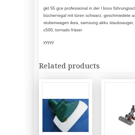
gkt 55 gce professional in der l boxx führungs
bücherregal mit türen schwarz, geschmiedete a
stubenwagen ikea, samsung akku staubsauger, f
c500, tornado fräser
yyyyy
Related products