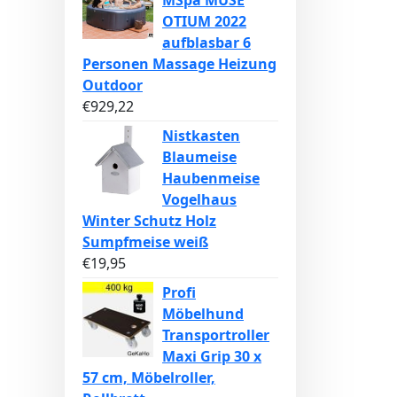
MSpa MUSE
OTIUM 2022
aufblasbar 6
Personen Massage Heizung
Outdoor
€
929,22
Nistkasten
Blaumeise
Haubenmeise
Vogelhaus
Winter Schutz Holz
Sumpfmeise weiß
€
19,95
Profi
Möbelhund
Transportroller
Maxi Grip 30 x
57 cm, Möbelroller,