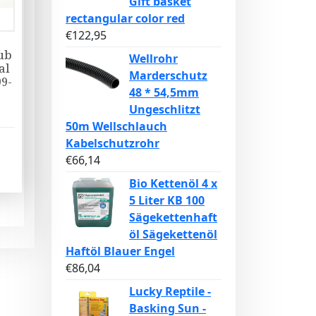
Gift basket
rectangular color red
€
122,95
ub
Wellrohr
al
Marderschutz
9-
48 * 54,5mm
Ungeschlitzt
50m Wellschlauch
Kabelschutzrohr
€
66,14
Bio Kettenöl 4 x
5 Liter KB 100
Sägekettenhaft
öl Sägekettenöl
Haftöl Blauer Engel
€
86,04
Lucky Reptile -
Basking Sun -