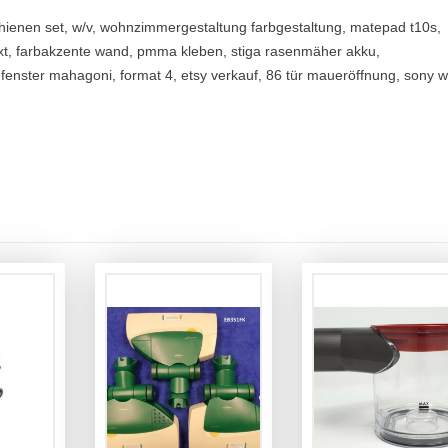
schienen set, w/v, wohnzimmergestaltung farbgestaltung, matepad t10s,
xt, farbakzente wand, pmma kleben, stiga rasenmäher akku,
enster mahagoni, format 4, etsy verkauf, 86 tür maueröffnung, sony w