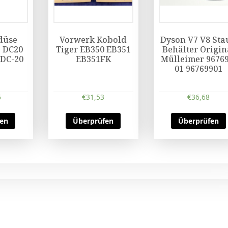
düse
Vorwerk Kobold
Dyson V7 V8 Sta
 DC20
Tiger EB350 EB351
Behälter Origin
 DC-20
EB351FK
Mülleimer 96769
01 96769901
6
€
31,53
€
36,68
fen
Überprüfen
Überprüfen