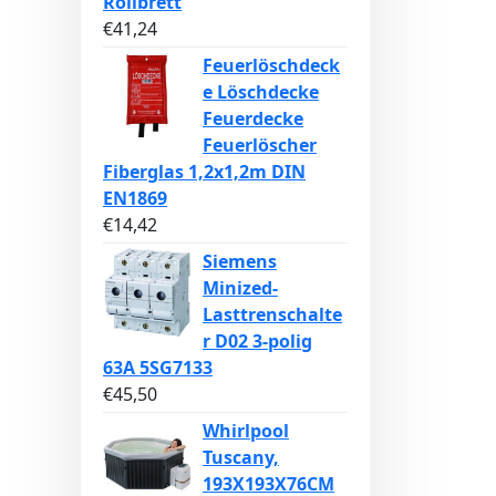
Rollbrett
€
41,24
Feuerlöschdeck
e Löschdecke
Feuerdecke
Feuerlöscher
Fiberglas 1,2x1,2m DIN
EN1869
€
14,42
Siemens
Minized-
Lasttrenschalte
r D02 3-polig
63A 5SG7133
€
45,50
Whirlpool
Tuscany,
193X193X76CM