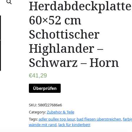
Herdabdeckplatte
60×52 cm
Schottischer
Highlander –
Schwarz – Horn
€
41,29
Überprüfen
SKU:
586f227686e6
Category:
Zubehör & Teile
Tags:
adler pullex top lasur
,
bad fliesen überstreichen
,
farbi
wände mit rand
,
lack für kinderbett