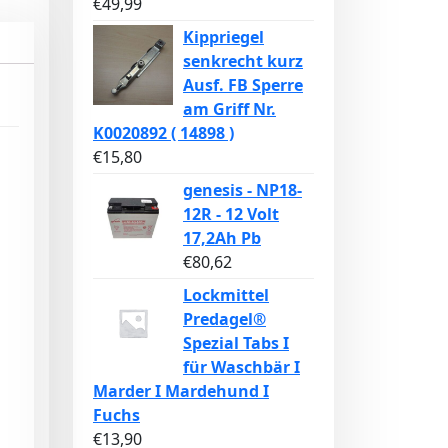
€
49,99
Kippriegel
senkrecht kurz
Ausf. FB Sperre
am Griff Nr.
K0020892 ( 14898 )
€
15,80
genesis - NP18-
12R - 12 Volt
17,2Ah Pb
€
80,62
Lockmittel
Predagel®
Spezial Tabs I
für Waschbär I
Marder I Mardehund I
Fuchs
€
13,90