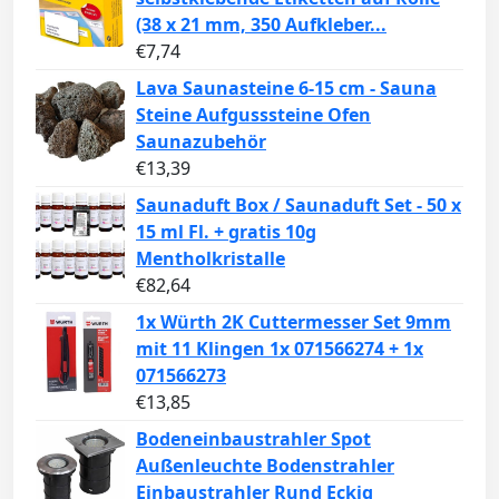
(38 x 21 mm, 350 Aufkleber...
€
7,74
Lava Saunasteine 6-15 cm - Sauna
Steine Aufgusssteine Ofen
Saunazubehör
€
13,39
Saunaduft Box / Saunaduft Set - 50 x
15 ml Fl. + gratis 10g
Mentholkristalle
€
82,64
1x Würth 2K Cuttermesser Set 9mm
mit 11 Klingen 1x 071566274 + 1x
071566273
€
13,85
Bodeneinbaustrahler Spot
Außenleuchte Bodenstrahler
Einbaustrahler Rund Eckig