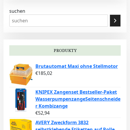
suchen
PRODUKTY
Brutautomat Maxi ohne Stellmotor
€
185,02
KNIPEX Zangenset Bestseller-Paket
WasserpumpenzangeSeitenschneide
r Kombizange
€
52,94
AVERY Zweckform 3832
selbstklebende Etiketten auf Rolle