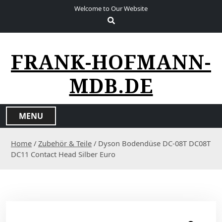
S
Welcome to Our Website
k
i
p
t
FRANK-HOFMANN-
o
c
MDB.DE
o
n
t
MENU
e
n
Home
/
Zubehör & Teile
/ Dyson Bodendüse DC-08T DC08T
t
DC11 Contact Head Silber Euro