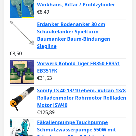
Winkhaus, Biffar / Profilzylinder
€
8,49
Erdanker Bodenanker 80 cm
Schaukelanker Spielturm
Baumanker Baum-Bindungen
Slagline
€
8,50
Vorwerk Kobold Tiger EB350 EB351
EB351FK
€
31,53
Somfy LS 40 13/10 ehem. Vulcan 13/8
Rolladenmotor Rohrmotor Rollladen
Motor|SW40
€
125,89
Fäkalienpumpe Tauchpumpe
Schmutzwasserpumpe 550W mit