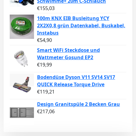
Schwimme+ 20m C-Schlauch
€
155,03
100m KNX EIB Busleitung YCY
2X2X0,8 grün Datenkabel, Buskabel,
Instabus
€
54,90
Smart WiFi Steckdose und
Wattmeter Gosund EP2
€
19,99
Bodendüse Dyson V11 SV14 SV17
QUICK Release Torque Drive
€
119,21
Design Granitspüle 2 Becken Grau
€
217,06