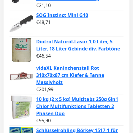
€
21,10
SOG Instinct Mini G10
€
48,71
Diotrol Naturöl-Lasur 1,0 Liter, 5
Liter, 18 Liter Gebinde div. Farbtöne
€
46,54
vidaXL Kaninchenstall Rot
310x70x87 cm Kiefer & Tanne
Massivholz
€
201,99
10 kg (2 x 5 kg) Multitabs 250g 6in1
Chlor Multifunktions Tabletten 2
Phasen Duo
€
95,90
Schlüsselrohling Börkey 1517-1 für