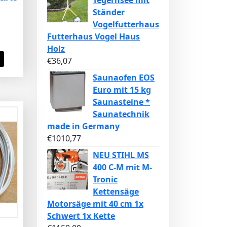
Tegernsee mit
Ständer
Vogelfutterhaus
Futterhaus Vogel Haus
Holz
€
36,07
Saunaofen EOS
Euro mit 15 kg
Saunasteine *
Saunatechnik
made in Germany
€
1010,77
NEU STIHL MS
400 C-M mit M-
Tronic
Kettensäge
Motorsäge mit 40 cm 1x
Schwert 1x Kette