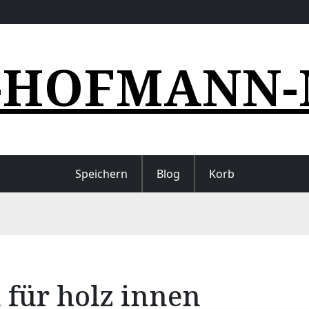
-HOFMANN-
Speichern
Blog
Korb
 für holz innen