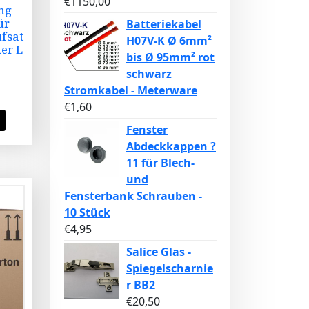
€
1150,00
ng
ür
Batteriekabel
fsat
H07V-K Ø 6mm²
er L
bis Ø 95mm² rot
schwarz
Stromkabel - Meterware
€
1,60
Fenster
Abdeckkappen ?
11 für Blech-
und
Fensterbank Schrauben -
10 Stück
€
4,95
Salice Glas -
Spiegelscharnie
r BB2
€
20,50