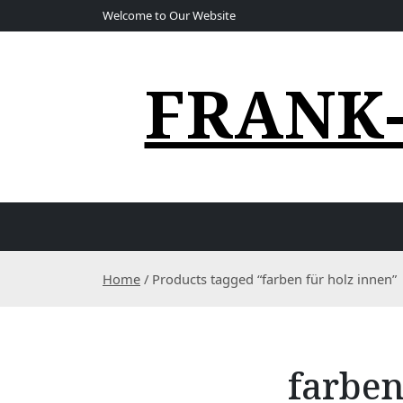
S
Welcome to Our Website
k
i
p
FRANK
t
o
c
o
n
t
e
n
t
Home
/ Products tagged “farben für holz innen”
farben