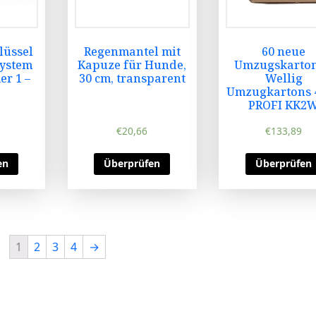
lüssel
Regenmantel mit
60 neue
System
Kapuze für Hunde,
Umzugskarton
r 1 –
30 cm, transparent
Wellig
Umzugkartons 
PROFI KK2
€
20,66
€
133,89
en
Überprüfen
Überprüfen
1
2
3
4
→