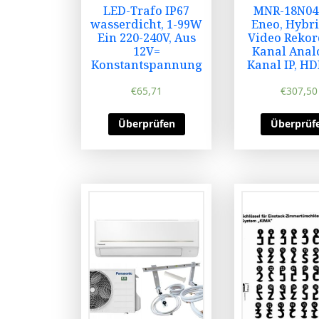
LED-Trafo IP67
MNR-18N04
wasserdicht, 1-99W
Eneo, Hybr
Ein 220-240V, Aus
Video Rekor
12V=
Kanal Analo
Konstantspannung
Kanal IP, HD
€
65,71
€
307,50
Überprüfen
Überprüf