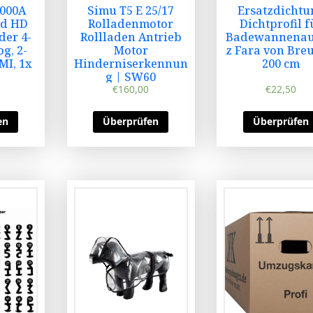
000A
Simu T5 E 25/17
Ersatzdichtu
id HD
Rolladenmotor
Dichtprofil f
der 4-
Rollladen Antrieb
Badewannenau
g, 2-
Motor
z Fara von Breu
MI, 1x
Hinderniserkennun
200 cm
g | SW60
€
160,00
€
22,50
en
Überprüfen
Überprüfen