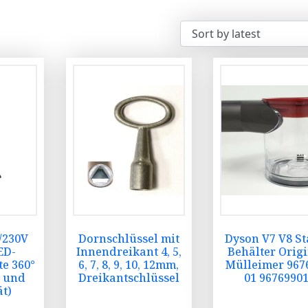
/230V
Dornschlüssel mit
Dyson V7 V8 S
ED-
Innendreikant 4, 5,
Behälter Orig
te 360°
6, 7, 8, 9, 10, 12mm,
Mülleimer 967
u und
Dreikantschlüssel
01 9676990
t)