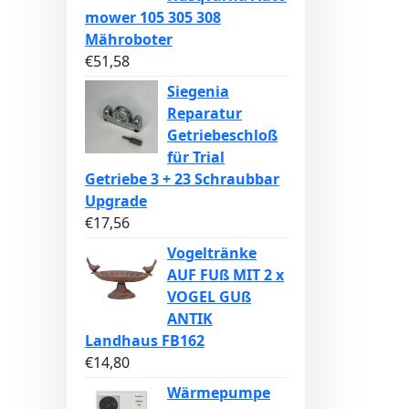
mower 105 305 308
Mähroboter
€
51,58
Siegenia
Reparatur
Getriebeschloß
für Trial
Getriebe 3 + 23 Schraubbar
Upgrade
€
17,56
Vogeltränke
AUF FUß MIT 2 x
VOGEL GUß
ANTIK
Landhaus FB162
€
14,80
Wärmepumpe