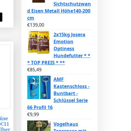
Sichtschutzwan
d Eisen Metall Höhe140-200
cm
€
139,00
2x15kg Josera
Emotion
Optiness
Hundefutter * *
* TOP PREIS * **
€
85,49
AMF
Kastenschloss -
Buntbart -
Schlüssel Serie
66 Profil 16
€
9,99
üse
DC11
Vogelhaus
ilber