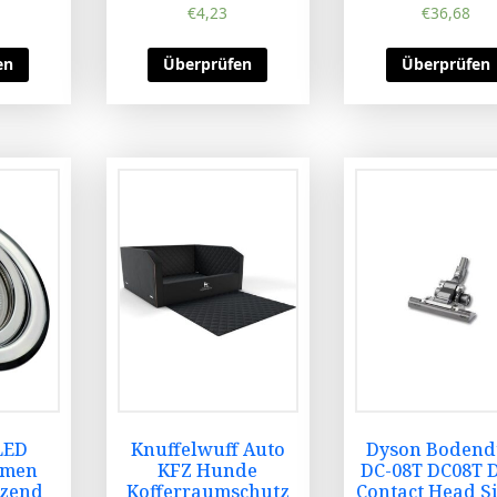
€
4,23
€
36,68
en
Überprüfen
Überprüfen
LED
Knuffelwuff Auto
Dyson Bodend
hmen
KFZ Hunde
DC-08T DC08T 
nzend
Kofferraumschutz
Contact Head S