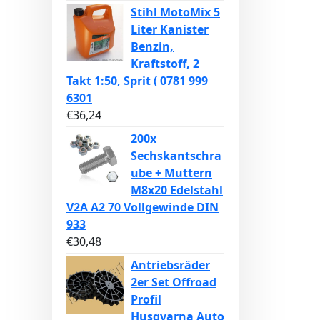
Stihl MotoMix 5
Liter Kanister
Benzin,
Kraftstoff, 2
Takt 1:50, Sprit ( 0781 999
6301
€
36,24
200x
Sechskantschra
ube + Muttern
M8x20 Edelstahl
V2A A2 70 Vollgewinde DIN
933
€
30,48
Antriebsräder
2er Set Offroad
Profil
Husqvarna Auto