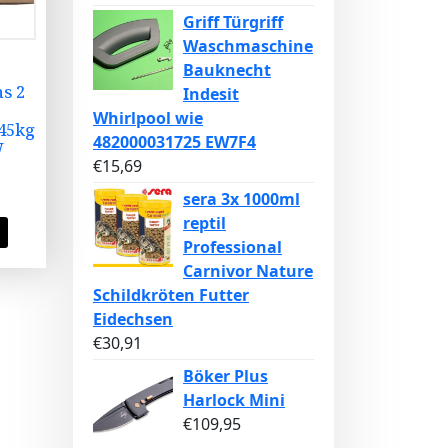
Griff Türgriff
Waschmaschine
Bauknecht
s 2
Indesit
Whirlpool wie
45kg
482000031725 EW7F4
W
€
15,69
sera 3x 1000ml
reptil
Professional
Carnivor Nature
Schildkröten Futter
Eidechsen
€
30,91
Böker Plus
Harlock Mini
€
109,95