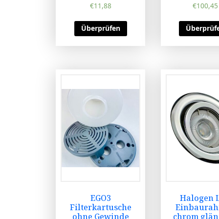
€
11,88
€
100,45
Überprüfen
Überprüf
EGO3
Halogen 
Filterkartusche
Einbaura
ohne Gewinde
chrom glä