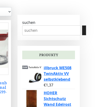
suchen
PRODUKTY
illbruck ME508
TwinAktiv VV
selbstklebend
taub
€
1,37
inal
699-
HOHER
1
Sichtschutz
Wand Edelrost