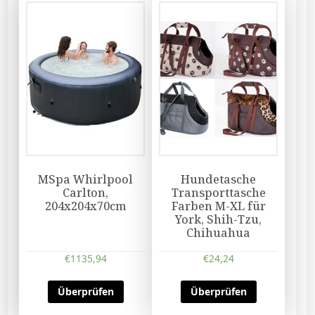
MSpa Whirlpool
Hundetasche
Carlton,
Transporttasche
204x204x70cm
Farben M-XL für
York, Shih-Tzu,
Chihuahua
€
1135,94
€
24,24
Überprüfen
Überprüfen