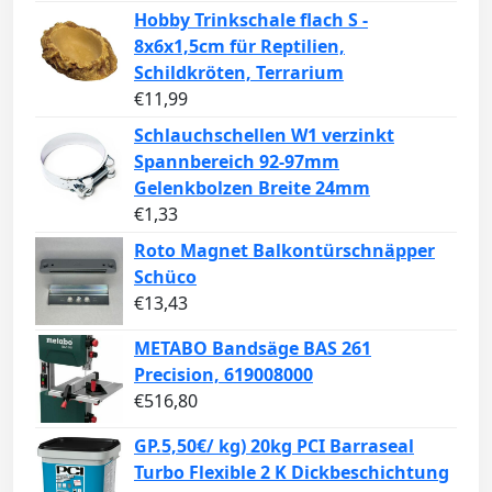
Hobby Trinkschale flach S -
8x6x1,5cm für Reptilien,
Schildkröten, Terrarium
€
11,99
Schlauchschellen W1 verzinkt
Spannbereich 92-97mm
Gelenkbolzen Breite 24mm
€
1,33
Roto Magnet Balkontürschnäpper
Schüco
€
13,43
METABO Bandsäge BAS 261
Precision, 619008000
€
516,80
GP.5,50€/ kg) 20kg PCI Barraseal
Turbo Flexible 2 K Dickbeschichtung