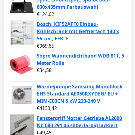
600x435mm Farbauswahl
€
124,02
Bosch, KIF52AFF0 Einbau-
Kühlschrank mit Gefrierfach 140 x
56 cm , EEK: F
€
969,85
Sopro Wannendichtband WDB 811, 5
Meter Rolle
€
34,58
Wärmepumpe Samsung Monoblock
EHS Standard AE050RXYDEG/ EU +
MIM-E03CN 5 kW 220-240 V
€
4133,42
Fenstergriff Notter Getriebe AL2000
Nr. 080 291 06 silberfarbig lackiert
€
49,45