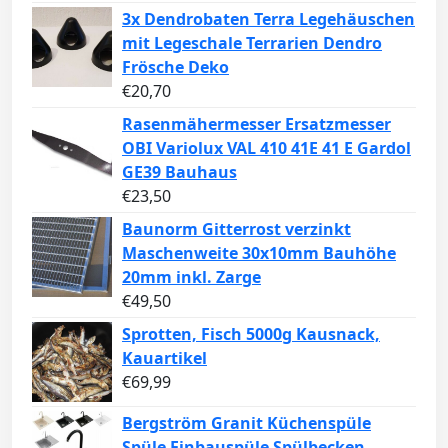
3x Dendrobaten Terra Legehäuschen
mit Legeschale Terrarien Dendro
Frösche Deko
€
20,70
Rasenmähermesser Ersatzmesser
OBI Variolux VAL 410 41E 41 E Gardol
GE39 Bauhaus
€
23,50
Baunorm Gitterrost verzinkt
Maschenweite 30x10mm Bauhöhe
20mm inkl. Zarge
€
49,50
Sprotten, Fisch 5000g Kausnack,
Kauartikel
€
69,99
Bergström Granit Küchenspüle
Spüle Einbauspüle Spülbecken