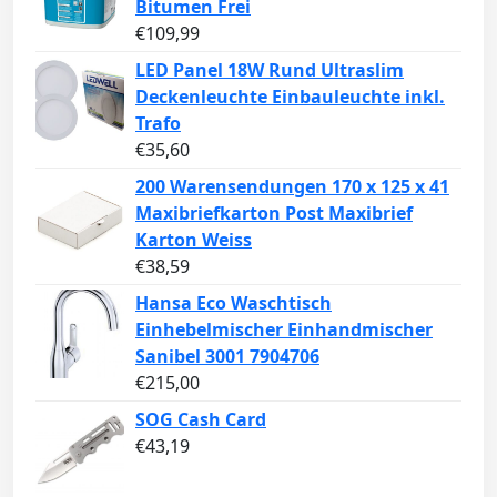
Bitumen Frei
€
109,99
LED Panel 18W Rund Ultraslim
Deckenleuchte Einbauleuchte inkl.
Trafo
€
35,60
200 Warensendungen 170 x 125 x 41
Maxibriefkarton Post Maxibrief
Karton Weiss
€
38,59
Hansa Eco Waschtisch
Einhebelmischer Einhandmischer
Sanibel 3001 7904706
€
215,00
SOG Cash Card
€
43,19