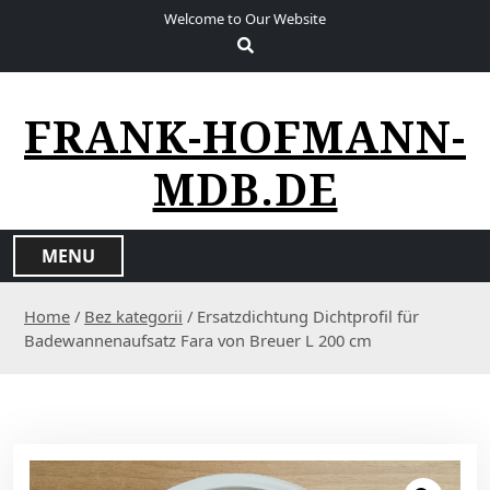
S
Welcome to Our Website
k
i
p
t
FRANK-HOFMANN-
o
c
MDB.DE
o
n
t
MENU
e
n
Home
/
Bez kategorii
/ Ersatzdichtung Dichtprofil für
t
Badewannenaufsatz Fara von Breuer L 200 cm