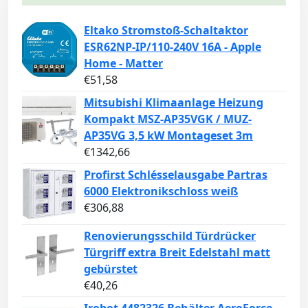
Eltako Stromstoß-Schaltaktor
ESR62NP-IP/110-240V 16A - Apple
Home - Matter
€
51,58
Mitsubishi Klimaanlage Heizung
Kompakt MSZ-AP35VGK / MUZ-
AP35VG 3,5 kW Montageset 3m
€
1342,66
Profirst Schlésselausgabe Partras
6000 Elektronikschloss weiß
€
306,88
Renovierungsschild Türdrücker
Türgriff extra Breit Edelstahl matt
gebürstet
€
40,26