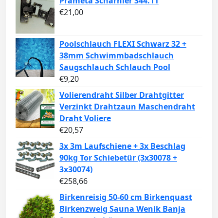
Prämeta Scharnier 344.11
€
21,00
Poolschlauch FLEXI Schwarz 32 +
38mm Schwimmbadschlauch
Saugschlauch Schlauch Pool
€
9,20
Volierendraht Silber Drahtgitter
Verzinkt Drahtzaun Maschendraht
Draht Voliere
€
20,57
3x 3m Laufschiene + 3x Beschlag
90kg Tor Schiebetür (3x30078 +
3x30074)
€
258,66
Birkenreisig 50-60 cm Birkenquast
Birkenzweig Sauna Wenik Banja