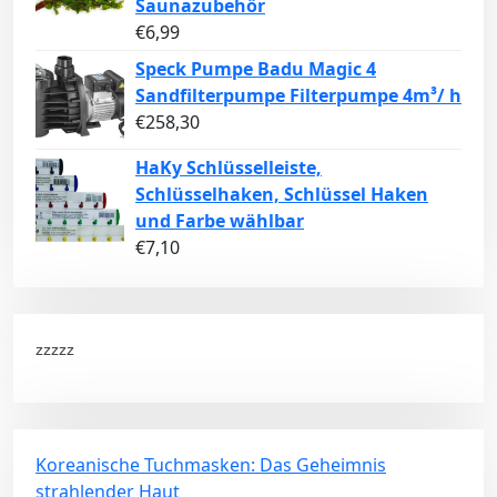
Saunazubehör
€
6,99
Speck Pumpe Badu Magic 4
Sandfilterpumpe Filterpumpe 4m³/ h
€
258,30
HaKy Schlüsselleiste,
Schlüsselhaken, Schlüssel Haken
und Farbe wählbar
€
7,10
zzzzz
Koreanische Tuchmasken: Das Geheimnis
strahlender Haut