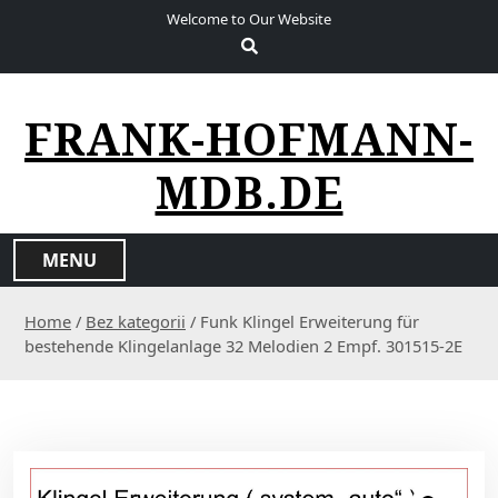
S
Welcome to Our Website
k
i
p
t
FRANK-HOFMANN-
o
c
MDB.DE
o
n
t
MENU
e
n
Home
/
Bez kategorii
/ Funk Klingel Erweiterung für
t
bestehende Klingelanlage 32 Melodien 2 Empf. 301515-2E