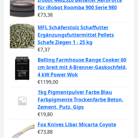
Irobot 4482326 Behälter AeroForce
für iRobot Roomba 900 Serie 980
€
73,38
MFL Schäferstolz Schaffutter
Ergänzungsfuttermittel Pellets
Schafe Ziegen 1 - 25 kg
€
7,37
Belling Farmhouse Range Cooker 60
cm breit mit 4-Brenner-Gaskochfeld,
4 kW Power Wok
€
1199,00
1kg Pigmentpulver Farbe Blau
Farbpigmente Trockenfarbe Beton,
Zement, Putz, Gips
€
19,80
Fox Knives Libar Micarta Coyote
€
73,88