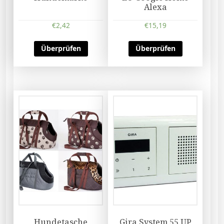
Alexa
€
2,42
€
15,19
Überprüfen
Überprüfen
Hundetasche
Gira System 55 UP