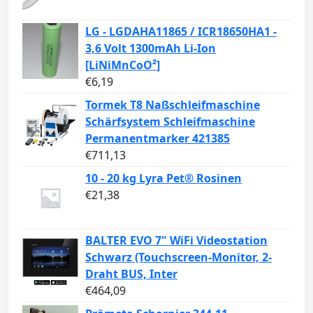
LG - LGDAHA11865 / ICR18650HA1 -
3,6 Volt 1300mAh Li-Ion
[LiNiMnCoO²]
€
6,19
Tormek T8 Naßschleifmaschine
Schärfsystem Schleifmaschine
Permanentmarker 421385
€
711,13
10 - 20 kg Lyra Pet® Rosinen
€
21,38
BALTER EVO 7" WiFi Videostation
Schwarz (Touchscreen-Monitor, 2-
Draht BUS, Inter
€
464,09