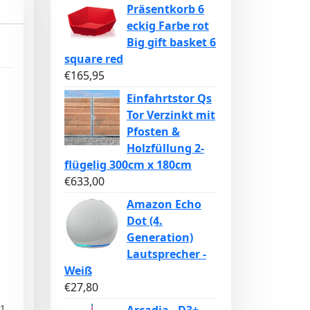
Präsentkorb 6
eckig Farbe rot
Big gift basket 6
square red
€
165,95
Einfahrtstor Qs
Tor Verzinkt mit
Pfosten &
Holzfüllung 2-
flügelig 300cm x 180cm
€
633,00
Amazon Echo
Dot (4.
Generation)
Lautsprecher -
Weiß
€
27,80
 1