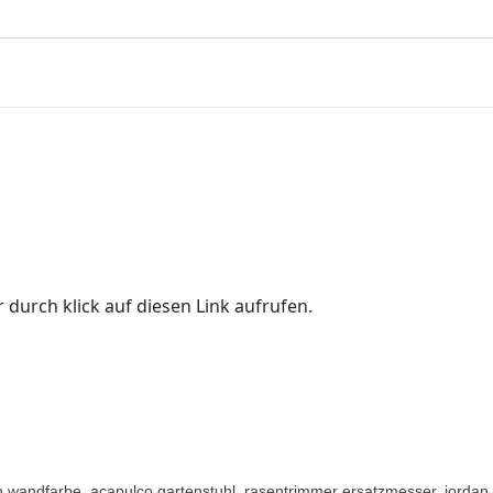
 durch klick auf diesen Link aufrufen.
n wandfarbe, acapulco gartenstuhl, rasentrimmer ersatzmesser, jordan