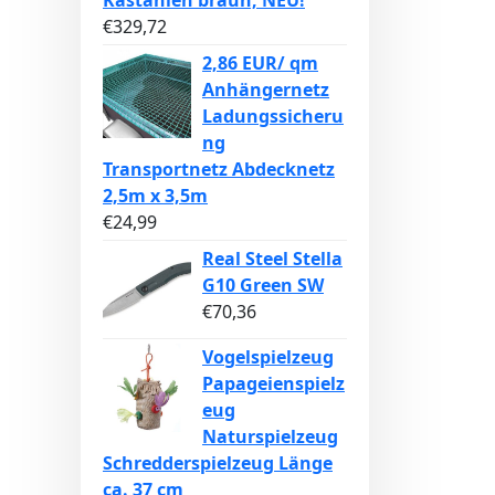
Kastanien braun, NEU!
€
329,72
2,86 EUR/ qm
Anhängernetz
Ladungssicheru
ng
Transportnetz Abdecknetz
2,5m x 3,5m
€
24,99
Real Steel Stella
G10 Green SW
€
70,36
Vogelspielzeug
Papageienspielz
eug
Naturspielzeug
Schredderspielzeug Länge
ca. 37 cm