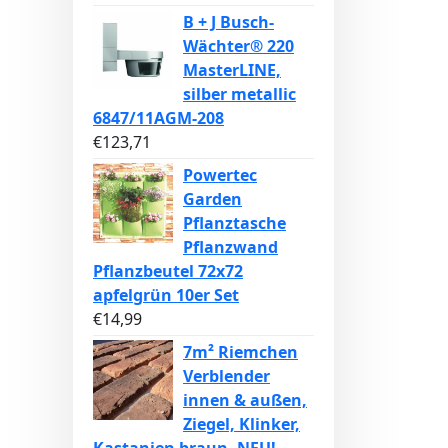
B + J Busch-
Wächter® 220
MasterLINE,
silber metallic
6847/11AGM-208
€
123,71
Powertec
Garden
Pflanztasche
Pflanzwand
Pflanzbeutel 72x72
apfelgrün 10er Set
€
14,99
7m² Riemchen
Verblender
innen & außen,
Ziegel, Klinker,