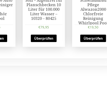
e Auto
Söll – Algenfrei für
Schwimmbad
iniger
Planschbecken 10
Pflege
0
Liter für 100.000
Alwazon2000
ehör
Liter Wasser –
Chlorfreie
ol
10320 – 80425
Reinigung
Whirlpool Poo
5
€
79,95
Chlor 1Liter
€
19,50
fen
Überprüfen
Überprüfen