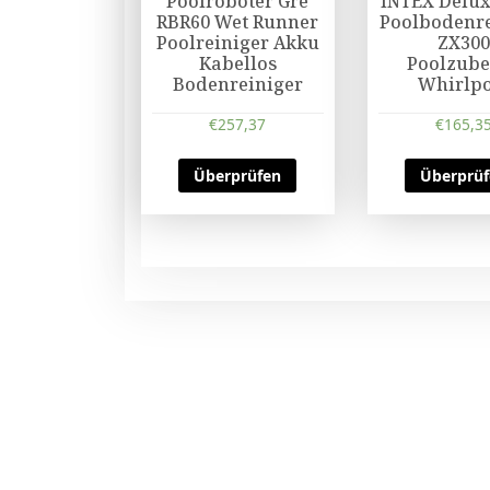
Poolroboter Gre
INTEX Delux
RBR60 Wet Runner
Poolbodenre
Poolreiniger Akku
ZX30
Kabellos
Poolzub
Bodenreiniger
Whirlpo
€
257,37
€
165,3
Überprüfen
Überprü