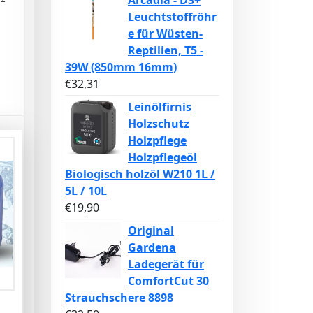
Arcadia - D3+
Leuchtstoffröhr
e für Wüsten-
Reptilien, T5 -
39W (850mm 16mm)
€
32,31
Leinölfirnis
Holzschutz
Holzpflege
Holzpflegeöl
Biologisch holzöl W210 1L /
5L / 10L
€
19,90
Original
Gardena
Ladegerät für
ComfortCut 30
Strauchschere 8898