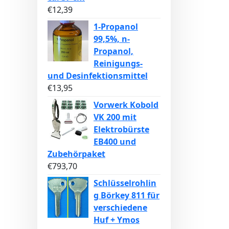
€
12,39
1-Propanol
99,5%, n-
Propanol,
Reinigungs-
und Desinfektionsmittel
€
13,95
Vorwerk Kobold
VK 200 mit
Elektrobürste
EB400 und
Zubehörpaket
€
793,70
Schlüsselrohlin
g Börkey 811 für
verschiedene
Huf + Ymos