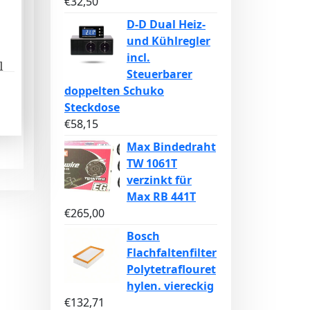
€
32,50
D-D Dual Heiz-
und Kühlregler
incl.
l
Steuerbarer
doppelten Schuko
Steckdose
€
58,15
Max Bindedraht
TW 1061T
verzinkt für
Max RB 441T
€
265,00
Bosch
Flachfaltenfilter
Polytetraflouret
hylen. viereckig
€
132,71