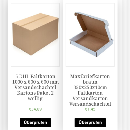
5 DHL Faltkarton
Maxibriefkarton
1000 x 600 x 600 mm
braun
Versandschachtel
350x250x10cm
Kartons Paket 2
Faltkarton
wellig
Versandkarton
Versandschachtel
€
34,89
Paket
€
1,45
Überprüfen
Überprüfen