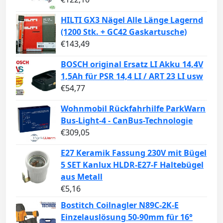
HILTI GX3 Nägel Alle Länge Lagernd
(1200 Stk. + GC42 Gaskartusche)
€
143,49
BOSCH original Ersatz LI Akku 14,4V
1,5Ah für PSR 14,4 LI / ART 23 LI usw
€
54,77
Wohnmobil Rückfahrhilfe ParkWarn
Bus-Light-4 - CanBus-Technologie
€
309,05
E27 Keramik Fassung 230V mit Bügel
5 SET Kanlux HLDR-E27-F Haltebügel
aus Metall
€
5,16
Bostitch Coilnagler N89C-2K-E
Einzelauslösung 50-90mm für 16°