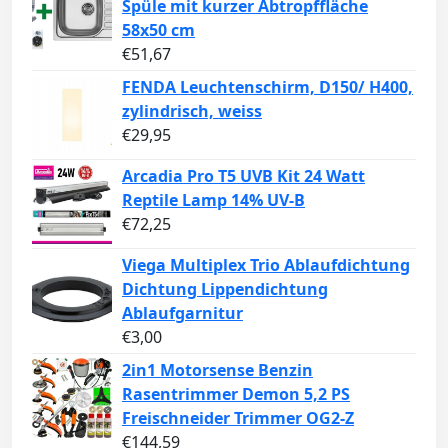
Spüle mit kurzer Abtropffläche
58x50 cm
€
51,67
FENDA Leuchtenschirm, D150/ H400,
zylindrisch, weiss
€
29,95
Arcadia Pro T5 UVB Kit 24 Watt
Reptile Lamp 14% UV-B
€
72,25
Viega Multiplex Trio Ablaufdichtung
Dichtung Lippendichtung
Ablaufgarnitur
€
3,00
2in1 Motorsense Benzin
Rasentrimmer Demon 5,2 PS
Freischneider Trimmer OG2-Z
€
144,59