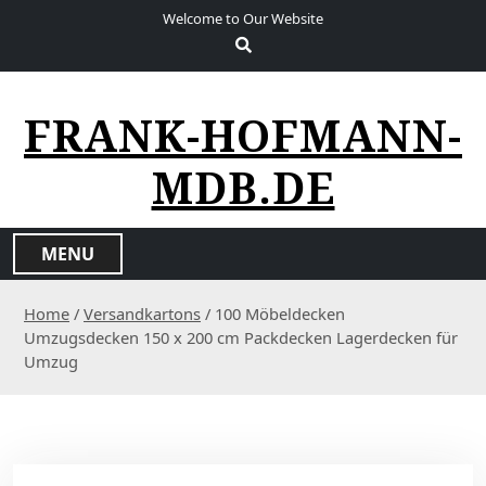
S
Welcome to Our Website
k
i
p
t
FRANK-HOFMANN-
o
c
MDB.DE
o
n
t
MENU
e
n
Home
/
Versandkartons
/ 100 Möbeldecken
t
Umzugsdecken 150 x 200 cm Packdecken Lagerdecken für
Umzug