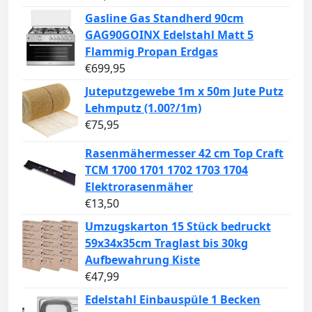
Gasline Gas Standherd 90cm
GAG90GOINX Edelstahl Matt 5
Flammig Propan Erdgas
€
699,95
Juteputzgewebe 1m x 50m Jute Putz
Lehmputz (1.00?/1m)
€
75,95
Rasenmähermesser 42 cm Top Craft
TCM 1700 1701 1702 1703 1704
Elektrorasenmäher
€
13,50
Umzugskarton 15 Stück bedruckt
59x34x35cm Traglast bis 30kg
Aufbewahrung Kiste
€
47,99
Edelstahl Einbauspüle 1 Becken