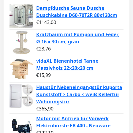
Dampfdusche Sauna Dusche
Duschkabine D60-70T2R 80x120cm
€
1143,00
Kratzbaum mit Pompon und Feder,
Ø 16 x 30 cm, grau
€
23,76
vidaXL Bienenhotel Tanne
Massivholz 22x20x20 cm
€
15,99
Haustür Nebeneingangstür kuporta
Kunststoff > Carbo < weiß Kellertür
Wohnungstür
€
365,90
Motor mit Antrieb für Vorwerk
Elektrobürste EB 400 - Neuware
€
122,10