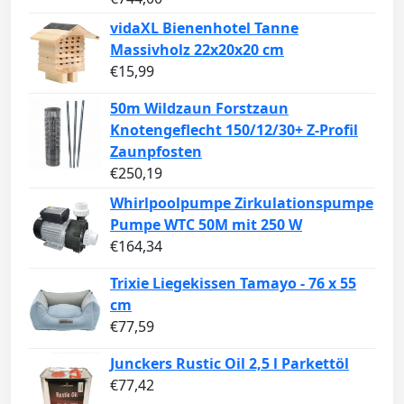
vidaXL Bienenhotel Tanne
Massivholz 22x20x20 cm
€
15,99
50m Wildzaun Forstzaun
Knotengeflecht 150/12/30+ Z-Profil
Zaunpfosten
€
250,19
Whirlpoolpumpe Zirkulationspumpe
Pumpe WTC 50M mit 250 W
€
164,34
Trixie Liegekissen Tamayo - 76 x 55
cm
€
77,59
Junckers Rustic Oil 2,5 l Parkettöl
€
77,42