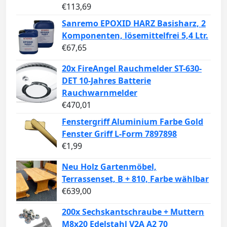
€
113,69
Sanremo EPOXID HARZ Basisharz, 2
Komponenten, lösemittelfrei 5,4 Ltr.
€
67,65
20x FireAngel Rauchmelder ST-630-
DET 10-Jahres Batterie
Rauchwarnmelder
€
470,01
Fenstergriff Aluminium Farbe Gold
Fenster Griff L-Form 7897898
€
1,99
Neu Holz Gartenmöbel,
Terrassenset, B + 810, Farbe wählbar
€
639,00
200x Sechskantschraube + Muttern
M8x20 Edelstahl V2A A2 70