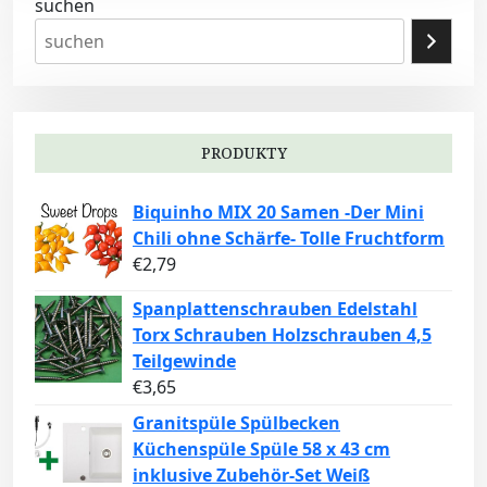
suchen
PRODUKTY
Biquinho MIX 20 Samen -Der Mini
Chili ohne Schärfe- Tolle Fruchtform
€
2,79
Spanplattenschrauben Edelstahl
Torx Schrauben Holzschrauben 4,5
Teilgewinde
€
3,65
Granitspüle Spülbecken
Küchenspüle Spüle 58 x 43 cm
inklusive Zubehör-Set Weiß