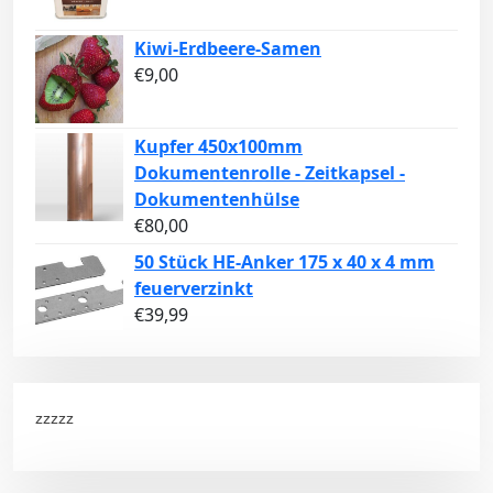
Kiwi-Erdbeere-Samen
€
9,00
Kupfer 450x100mm
Dokumentenrolle - Zeitkapsel -
Dokumentenhülse
€
80,00
50 Stück HE-Anker 175 x 40 x 4 mm
feuerverzinkt
€
39,99
zzzzz