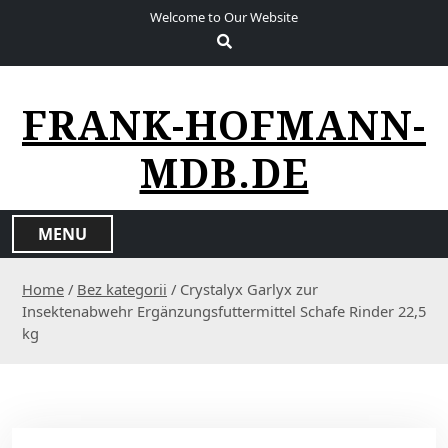
S
Welcome to Our Website
k
i
p
t
FRANK-HOFMANN-
o
c
MDB.DE
o
n
t
MENU
e
n
Home
/
Bez kategorii
/ Crystalyx Garlyx zur
t
Insektenabwehr Ergänzungsfuttermittel Schafe Rinder 22,5
kg