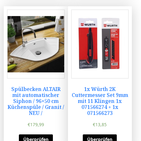
Spülbecken ALTAIR
1x Würth 2K
mit automatischer
Cuttermesser Set 9mm
Siphon / 96×50 cm
mit 11 Klingen 1x
Küchenspüle / Granit /
071566274 + 1x
NEU /
071566273
€
179,99
€
13,85
Überprüfen
Überprüfen