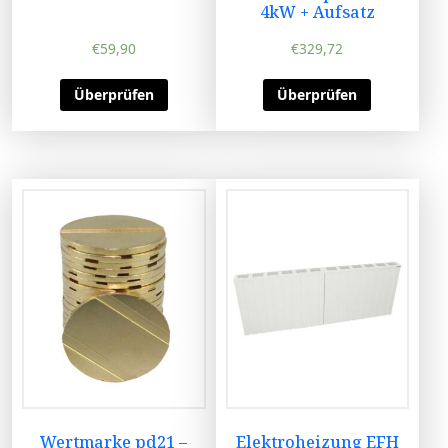
4kW + Aufsatz
€
59,90
€
329,72
Überprüfen
Überprüfen
Wertmarke pd21 –
Elektroheizung EFH