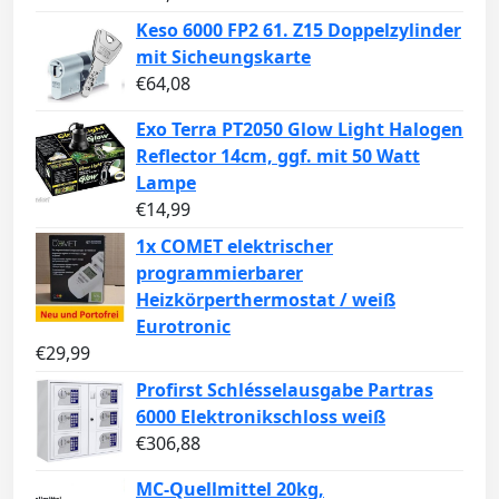
Keso 6000 FP2 61. Z15 Doppelzylinder
mit Sicheungskarte
€
64,08
Exo Terra PT2050 Glow Light Halogen
Reflector 14cm, ggf. mit 50 Watt
Lampe
€
14,99
1x COMET elektrischer
programmierbarer
Heizkörperthermostat / weiß
Eurotronic
€
29,99
Profirst Schlésselausgabe Partras
6000 Elektronikschloss weiß
€
306,88
MC-Quellmittel 20kg,