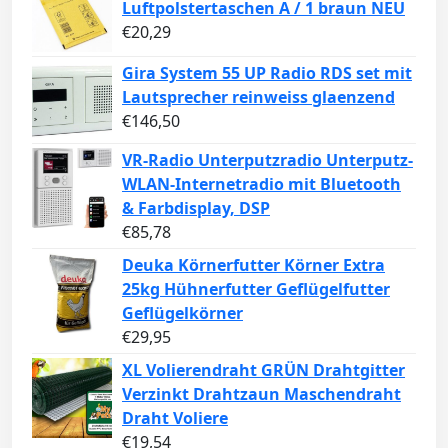
Luftpolstertaschen A / 1 braun NEU
€
20,29
Gira System 55 UP Radio RDS set mit
Lautsprecher reinweiss glaenzend
€
146,50
VR-Radio Unterputzradio Unterputz-
WLAN-Internetradio mit Bluetooth
& Farbdisplay, DSP
€
85,78
Deuka Körnerfutter Körner Extra
25kg Hühnerfutter Geflügelfutter
Geflügelkörner
€
29,95
XL Volierendraht GRÜN Drahtgitter
Verzinkt Drahtzaun Maschendraht
Draht Voliere
€
19,54