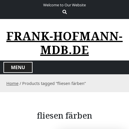
S
Welcome to Our Website
k
i
p
t
FRANK-HOFMANN-
o
c
MDB.DE
o
n
t
MENU
e
n
Home
/ Products tagged “fliesen färben”
t
fliesen färben