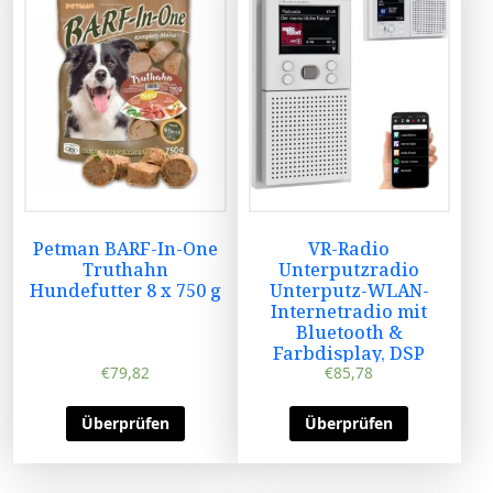
Petman BARF-In-One
VR-Radio
Truthahn
Unterputzradio
Hundefutter 8 x 750 g
Unterputz-WLAN-
Internetradio mit
Bluetooth &
Farbdisplay, DSP
€
79,82
€
85,78
Überprüfen
Überprüfen