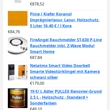
€
878,52
Pinie / Kiefer Koranol
Imprägnierlasur, Lasur, Holzschutz,
5 Liter 16,40 € / l Kora
€
84,76
FireAngel Rauchmelder ST-630 P-Line
Rauchmelder inkl. Z-Wave Modul
Smart Home
€
87,84
Netatmo Smart Video Doorbell
Smarte Videotürklingel mit Kamera
schwarz silber
€
179,00
19 €/ L Adler PULLEX Renovier-Grund
2,5 L - Holzschutz - Standard +
Sonderfarben
€
49,10