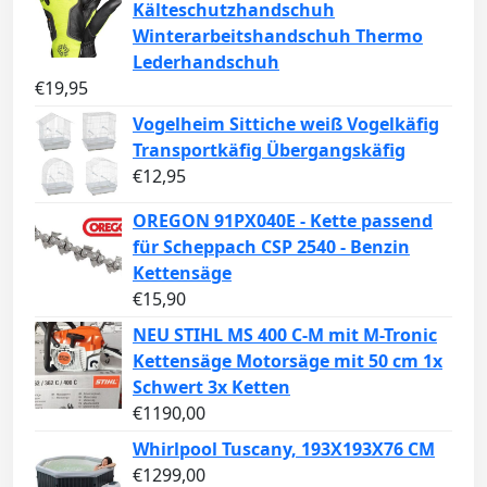
Kälteschutzhandschuh
Winterarbeitshandschuh Thermo
Lederhandschuh
€
19,95
Vogelheim Sittiche weiß Vogelkäfig
Transportkäfig Übergangskäfig
€
12,95
OREGON 91PX040E - Kette passend
für Scheppach CSP 2540 - Benzin
Kettensäge
€
15,90
NEU STIHL MS 400 C-M mit M-Tronic
Kettensäge Motorsäge mit 50 cm 1x
Schwert 3x Ketten
€
1190,00
Whirlpool Tuscany, 193X193X76 CM
€
1299,00