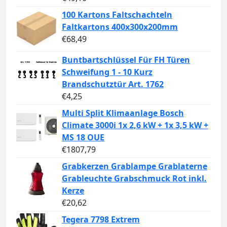
100 Kartons Faltschachteln
Faltkartons 400x300x200mm
€
68,49
Buntbartschlüssel Für FH Türen
Schweifung 1 - 10 Kurz
Brandschutztür Art. 1762
€
4,25
Multi Split Klimaanlage Bosch
Climate 3000i 1x 2,6 kW + 1x 3,5 kW +
MS 18 OUE
€
1807,79
Grabkerzen Grablampe Grablaterne
Grableuchte Grabschmuck Rot inkl.
Kerze
€
20,62
Tegera 7798 Extrem