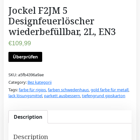
Jockel F2JM 5
Designfeuerlöscher
wiederbefüllbar, 2L, EN3
€
109,99
Überprüfen
SKU:
a5fb4396a9ae
Category:
Bez kategorii
Tags:
farbe für rigips
,
farben schwedenhaus
,
gold farbe für metall
,
lack lösungsmittel
,
parkett ausbessern
,
tiefengrund gipskarton
Description
Description