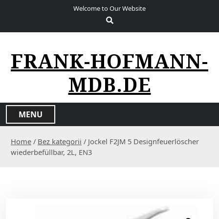
S
Welcome to Our Website
k
i
p
t
FRANK-HOFMANN-
o
c
MDB.DE
o
n
t
MENU
e
n
Home
/
Bez kategorii
/ Jockel F2JM 5 Designfeuerlöscher
t
wiederbefüllbar, 2L, EN3