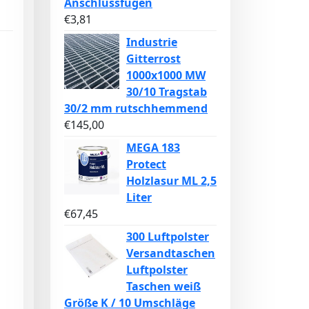
Anschlussfugen
€
3,81
Industrie
Gitterrost
1000x1000 MW
30/10 Tragstab
30/2 mm rutschhemmend
€
145,00
MEGA 183
Protect
Holzlasur ML 2,5
Liter
€
67,45
300 Luftpolster
Versandtaschen
Luftpolster
Taschen weiß
Größe K / 10 Umschläge