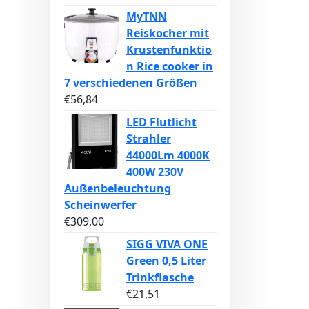
MyTNN
Reiskocher mit
Krustenfunktio
n Rice cooker in
7 verschiedenen Größen
€
56,84
LED Flutlicht
Strahler
44000Lm 4000K
400W 230V
Außenbeleuchtung
Scheinwerfer
€
309,00
SIGG VIVA ONE
Green 0,5 Liter
Trinkflasche
€
21,51