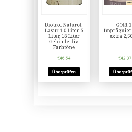
Diotrol Naturöl-
GORI 1
Lasur 1,0 Liter, 5
Imprägnie
Liter, 18 Liter
extra 2,50
Gebinde div.
Farbtöne
€
46,54
€
42,37
Überprüfen
Überprü