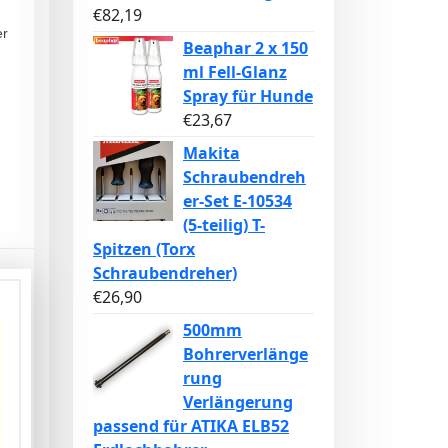
€
82,19
er
Beaphar 2 x 150
ml Fell-Glanz
Spray für Hunde
€
23,67
Makita
Schraubendreh
er-Set E-10534
(5-teilig) T-
Spitzen (Torx
Schraubendreher)
€
26,90
500mm
Bohrerverlänge
rung
Verlängerung
passend für ATIKA ELB52