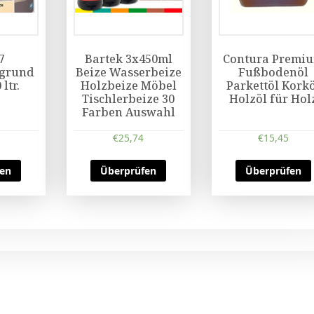
7
Bartek 3x450ml
Contura Premi
rgrund
Beize Wasserbeize
Fußbodenöl
 ltr.
Holzbeize Möbel
Parkettöl Kork
Tischlerbeize 30
Holzöl für Hol
Farben Auswahl
€
25,74
€
15,45
fen
Überprüfen
Überprüfen