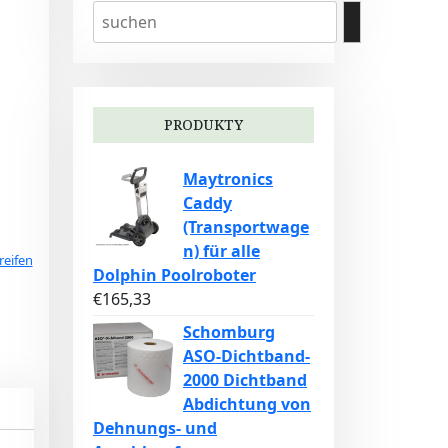
PRODUKTY
Maytronics
Caddy
(Transportwage
n) für alle
reifen
Dolphin Poolroboter
€
165,33
Schomburg
ASO-Dichtband-
2000 Dichtband
Abdichtung von
Dehnungs- und