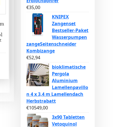
Erdlochbohrer
€
35,00
KNIPEX
Zangenset
um
Bestseller-Paket
öl
Wasserpumpen
z
zangeSeitenschneider
Kombizange
€
52,94
bioklimatische
Pergola
Aluminium
Lamellenpavillo
n 4 x 3,4 m Lamellendach
Herbstrabatt
€
10549,00
3x90 Tabletten
Vetoquinol