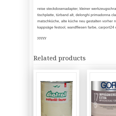
reise steckdosenadapter, kleiner werkzeugschran
tischplatte, türband alt, delonghi primadonna cl
matschküche, alte küche neu gestalten vorher n
kappsäge festool, wandfliesen farbe, carport24 de
yyyyy
Related products