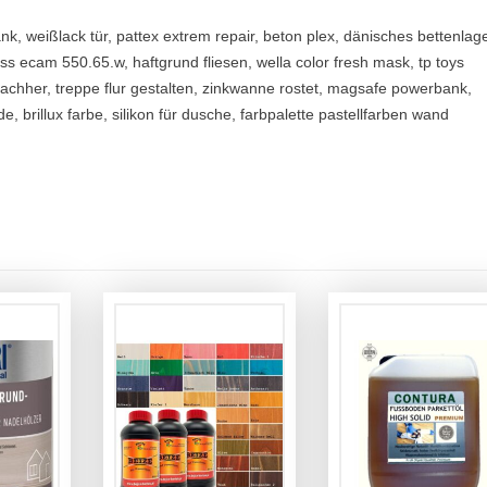
k, weißlack tür, pattex extrem repair, beton plex, dänisches bettenlag
ass ecam 550.65.w, haftgrund fliesen, wella color fresh mask, tp toys
achher, treppe flur gestalten, zinkwanne rostet, magsafe powerbank,
, brillux farbe, silikon für dusche, farbpalette pastellfarben wand