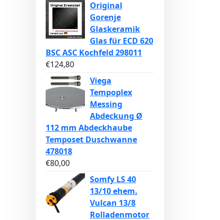
Original
Gorenje
Glaskeramik
Glas für ECD 620
BSC ASC Kochfeld 298011
€
124,80
Viega
Tempoplex
Messing
Abdeckung Ø
112 mm Abdeckhaube
Temposet Duschwanne
478018
€
80,00
Somfy LS 40
13/10 ehem.
Vulcan 13/8
Rolladenmotor