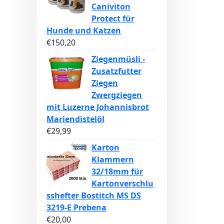
Caniviton
Protect für
Hunde und Katzen
€
150,20
Ziegenmüsli -
Zusatzfutter
Ziegen
Zwergziegen
mit Luzerne Johannisbrot
Mariendistelöl
€
29,99
Karton
Klammern
32/18mm für
Kartonverschlu
sshefter Bostitch MS DS
3219-E Prebena
€
20,00