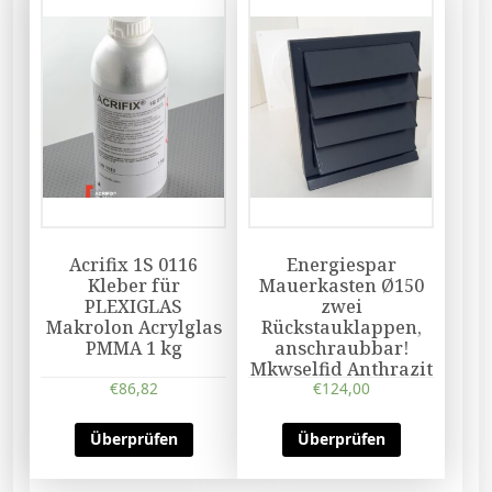
Acrifix 1S 0116
Energiespar
Kleber für
Mauerkasten Ø150
PLEXIGLAS
zwei
Makrolon Acrylglas
Rückstauklappen,
PMMA 1 kg
anschraubbar!
Mkwselfid Anthrazit
€
86,82
€
124,00
Überprüfen
Überprüfen