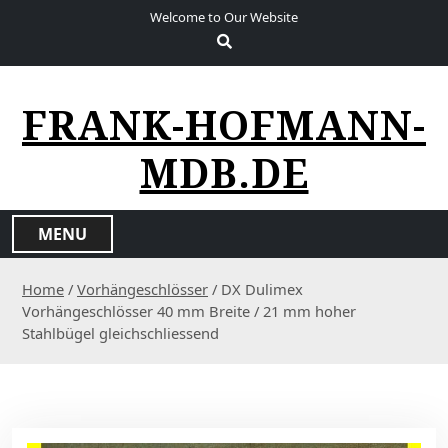
S
Welcome to Our Website
k
i
p
t
FRANK-HOFMANN-
o
c
MDB.DE
o
n
t
MENU
e
n
Home
/
Vorhängeschlösser
/ DX Dulimex
t
Vorhängeschlösser 40 mm Breite / 21 mm hoher
Stahlbügel gleichschliessend