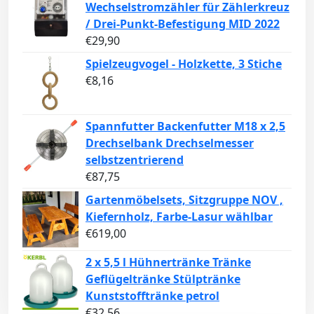
Wechselstromzähler für Zählerkreuz
/ Drei-Punkt-Befestigung MID 2022
€
29,90
Spielzeugvogel - Holzkette, 3 Stiche
€
8,16
Spannfutter Backenfutter M18 x 2,5
Drechselbank Drechselmesser
selbstzentrierend
€
87,75
Gartenmöbelsets, Sitzgruppe NOV ,
Kiefernholz, Farbe-Lasur wählbar
€
619,00
2 x 5,5 l Hühnertränke Tränke
Geflügeltränke Stülptränke
Kunststofftränke petrol
€
32,56