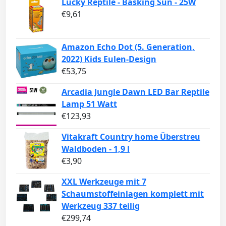
Lucky Reptile - Basking Sun - 25W
€
9,61
Amazon Echo Dot (5. Generation,
2022) Kids Eulen-Design
€
53,75
Arcadia Jungle Dawn LED Bar Reptile
Lamp 51 Watt
€
123,93
Vitakraft Country home Überstreu
Waldboden - 1,9 l
€
3,90
XXL Werkzeuge mit 7
Schaumstoffeinlagen komplett mit
Werkzeug 337 teilig
€
299,74