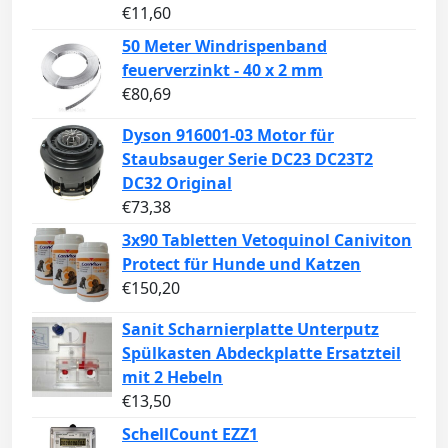
€
11,60
50 Meter Windrispenband
feuerverzinkt - 40 x 2 mm
€
80,69
Dyson 916001-03 Motor für
Staubsauger Serie DC23 DC23T2
DC32 Original
€
73,38
3x90 Tabletten Vetoquinol Caniviton
Protect für Hunde und Katzen
€
150,20
Sanit Scharnierplatte Unterputz
Spülkasten Abdeckplatte Ersatzteil
mit 2 Hebeln
€
13,50
SchellCount EZZ1