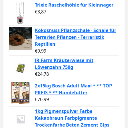
Trixie Raschelhöhle für Kleinnager
€
3,87
Kokosnuss Pflanzschale - Schale für
Terrarien Pflanzen - Terraristik
Reptilien
€
9,99
JR Farm Kräuterwiese mit
Löwenzahn 750g
€
24,78
2x15kg Bosch Adult Maxi * ** TOP
PREIS * ** Hundefutter
€
70,99
1kg Pigmentpulver Farbe
Kakaobraun Farbpigmente
Trockenfarbe Beton Zement Gips