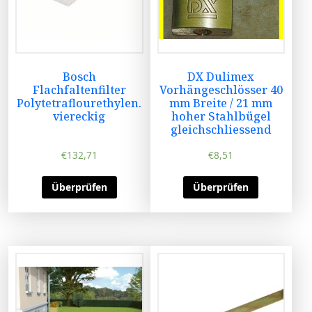
Bosch
DX Dulimex
Flachfaltenfilter
Vorhängeschlösser 40
Polytetraflourethylen.
mm Breite / 21 mm
viereckig
hoher Stahlbügel
gleichschliessend
€
132,71
€
8,51
Überprüfen
Überprüfen