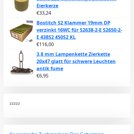
Eierkerze
€
33,24
Bostitch S2 Klammer 19mm DP
verzinkt 16WC für S2638-2-E S2650-2-
E 438S2 450S2 KL
€
116,00
3,8 mm Lampenkette Zierkette
20x47 glatt für schwere Leuchten
antik fume
€
6,95
zzzzz