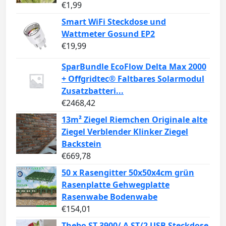
€
1,99
Smart WiFi Steckdose und
Wattmeter Gosund EP2
€
19,99
SparBundle EcoFlow Delta Max 2000
+ Offgridtec® Faltbares Solarmodul
Zusatzbatteri...
€
2468,42
13m² Ziegel Riemchen Originale alte
Ziegel Verblender Klinker Ziegel
Backstein
€
669,78
50 x Rasengitter 50x50x4cm grün
Rasenplatte Gehwegplatte
Rasenwabe Bodenwabe
€
154,01
Thebo ST 3900/ A ST/2 USB Steckdose