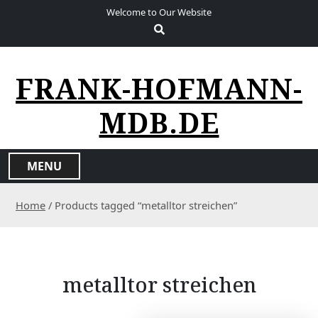
S
Welcome to Our Website
k
i
p
t
FRANK-HOFMANN-
o
c
MDB.DE
o
n
t
MENU
e
n
Home
/ Products tagged “metalltor streichen”
t
metalltor streichen