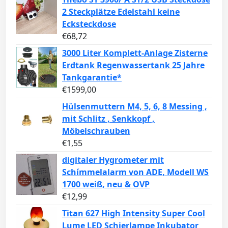
2 Steckplätze Edelstahl keine
Ecksteckdose
€
68,72
3000 Liter Komplett-Anlage Zisterne
Erdtank Regenwassertank 25 Jahre
Tankgarantie*
€
1599,00
Hülsenmuttern M4, 5, 6, 8 Messing ,
mit Schlitz , Senkkopf ,
Möbelschrauben
€
1,55
digitaler Hygrometer mit
Schímmelalarm von ADE, Modell WS
1700 weiß, neu & OVP
€
12,99
Titan 627 High Intensity Super Cool
Lume LED Schierlampe Inkubator