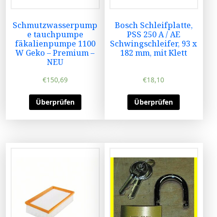
Schmutzwasserpump
Bosch Schleifplatte,
e tauchpumpe
PSS 250 A / AE
fäkalienpumpe 1100
Schwingschleifer, 93 x
W Geko – Premium –
182 mm, mit Klett
NEU
€
150,69
€
18,10
Überprüfen
Überprüfen