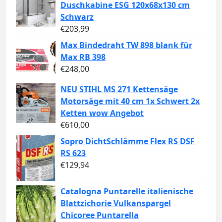
Duschkabine ESG 120x68x130 cm
Schwarz
€
203,99
Max Bindedraht TW 898 blank für
Max RB 398
€
248,00
NEU STIHL MS 271 Kettensäge
Motorsäge mit 40 cm 1x Schwert 2x
Ketten wow Angebot
€
610,00
Sopro DichtSchlämme Flex RS DSF
RS 623
€
129,94
Catalogna Puntarelle italienische
Blattzichorie Vulkanspargel
Chicoree Puntarella