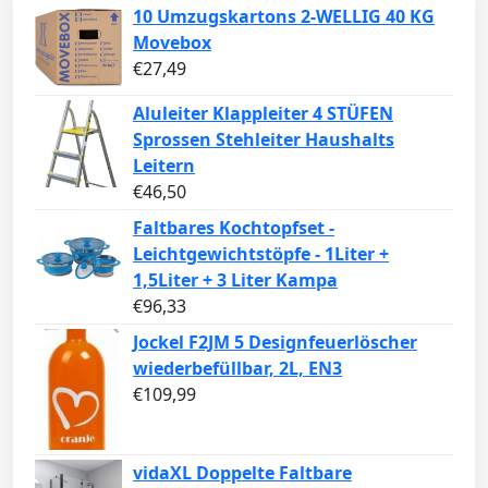
10 Umzugskartons 2-WELLIG 40 KG
Movebox
€
27,49
Aluleiter Klappleiter 4 STÜFEN
Sprossen Stehleiter Haushalts
Leitern
€
46,50
Faltbares Kochtopfset -
Leichtgewichtstöpfe - 1Liter +
1,5Liter + 3 Liter Kampa
€
96,33
Jockel F2JM 5 Designfeuerlöscher
wiederbefüllbar, 2L, EN3
€
109,99
vidaXL Doppelte Faltbare