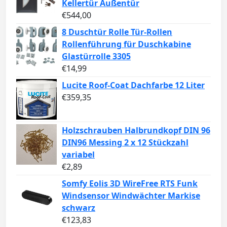
Kellertür Außentür
€
544,00
8 Duschtür Rolle Tür-Rollen
Rollenführung für Duschkabine
Glastürrolle 3305
€
14,99
Lucite Roof-Coat Dachfarbe 12 Liter
€
359,35
Holzschrauben Halbrundkopf DIN 96
DIN96 Messing 2 x 12 Stückzahl
variabel
€
2,89
Somfy Eolis 3D WireFree RTS Funk
Windsensor Windwächter Markise
schwarz
€
123,83