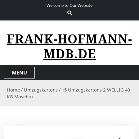
S
Welcome to Our Website
k
i
p
t
FRANK-HOFMANN-
o
c
MDB.DE
o
n
t
MENU
e
n
Home
/
Umzugskartons
/ 15 Umzugskartons 2-WELLIG 40
t
KG Movebox