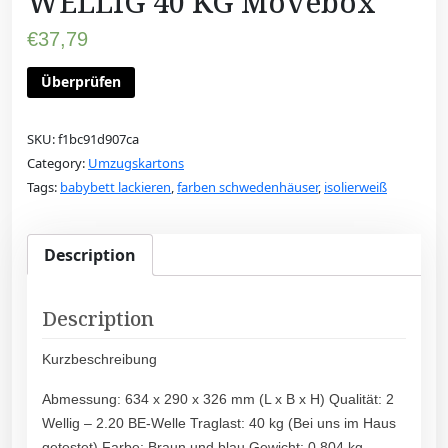
WELLIG 40 KG Movebox
€
37,79
Überprüfen
SKU:
f1bc91d907ca
Category:
Umzugskartons
Tags:
babybett lackieren
,
farben schwedenhäuser
,
isolierweiß
Description
Description
Kurzbeschreibung
Abmessung: 634 x 290 x 326 mm (L x B x H) Qualität: 2
Wellig – 2.20 BE-Welle Traglast: 40 kg (Bei uns im Haus
getestet) Farbe: Braun und blau Gewicht: 0,804 kg