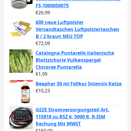
FS-1000050075
€
26,99
600 neue Luftpolster
Versandtaschen Luftpolstertaschen
B / 2 braun NEU TOP
€
72,09
Catalogna Puntarelle italienische
Blattzichorie Vulkanspargel
Chicoree Puntarella
€
1,99
Beaphar 50 ml Fellkur Intensiv Katze
€
10,23
GEZE Stromversorgungsteil Art.
115818 zu RSZ 6, 5000 R, R-ISM
Rechung Mit MWST
€
160,00