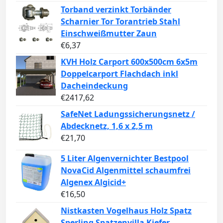
Torband verzinkt Torbänder
Scharnier Tor Torantrieb Stahl
Einschweißmutter Zaun
€
6,37
KVH Holz Carport 600x500cm 6x5m
Doppelcarport Flachdach inkl
Dacheindeckung
€
2417,62
SafeNet Ladungssicherungsnetz /
Abdecknetz, 1,6 x 2,5 m
€
21,70
5 Liter Algenvernichter Bestpool
NovaCid Algenmittel schaumfrei
Algenex Algicid+
€
16,50
Nistkasten Vogelhaus Holz Spatz
Sperling Spatzenvilla Kiefer