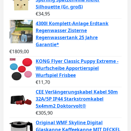
Silhouette (Gr. groß)
€
34,95
4300l Komplett-Anlage Erdtank
Regenwasser Zisterne
Regenwassertank 25 Jahre
Garantie*
€
1809,00
KONG Flyer Classic Puppy Extreme -
Wurfscheibe Apportierspiel
Wurfspiel Frisbee
€
11,70
CEE Verlängerungskabel Kabel 50m
32A/5P IP44 Starkstromkabel
5x4mm2 Doktorvolt®
€
305,90
Original WMF Skyline Digital
Glaskanne Kaffeekanne MIT DECKEL