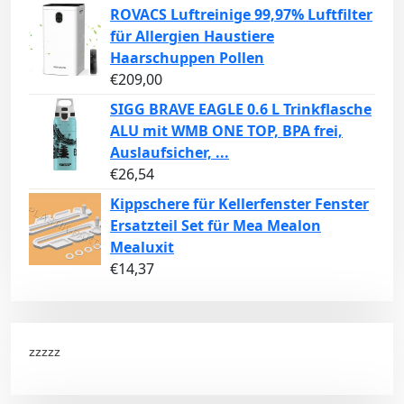
ROVACS Luftreinige 99,97% Luftfilter
für Allergien Haustiere
Haarschuppen Pollen
€
209,00
SIGG BRAVE EAGLE 0.6 L Trinkflasche
ALU mit WMB ONE TOP, BPA frei,
Auslaufsicher, ...
€
26,54
Kippschere für Kellerfenster Fenster
Ersatzteil Set für Mea Mealon
Mealuxit
€
14,37
zzzzz