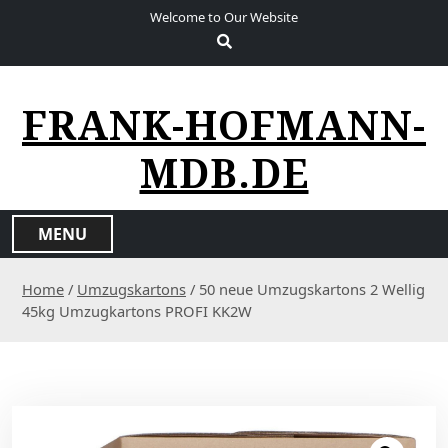
S
Welcome to Our Website
k
i
p
t
FRANK-HOFMANN-
o
c
MDB.DE
o
n
t
MENU
e
n
Home
/
Umzugskartons
/ 50 neue Umzugskartons 2 Wellig
t
45kg Umzugkartons PROFI KK2W