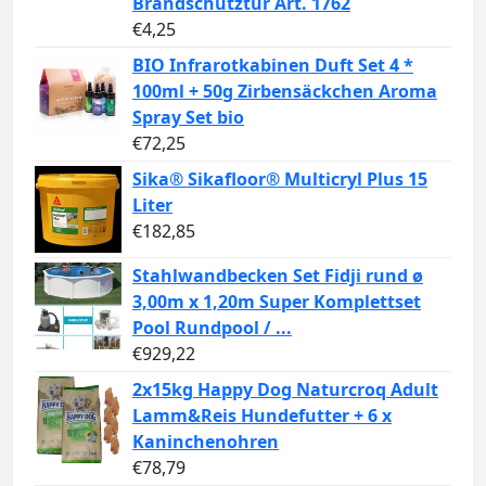
Brandschutztür Art. 1762
€
4,25
BIO Infrarotkabinen Duft Set 4 *
100ml + 50g Zirbensäckchen Aroma
Spray Set bio
€
72,25
Sika® Sikafloor® Multicryl Plus 15
Liter
€
182,85
Stahlwandbecken Set Fidji rund ø
3,00m x 1,20m Super Komplettset
Pool Rundpool / ...
€
929,22
2x15kg Happy Dog Naturcroq Adult
Lamm&Reis Hundefutter + 6 x
Kaninchenohren
€
78,79