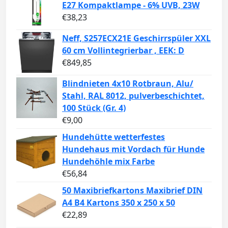
E27 Kompaktlampe - 6% UVB, 23W
€
38,23
Neff, S257ECX21E Geschirrspüler XXL
60 cm Vollintegrierbar , EEK: D
€
849,85
Blindnieten 4x10 Rotbraun, Alu/
Stahl, RAL 8012, pulverbeschichtet,
100 Stück (Gr. 4)
€
9,00
Hundehütte wetterfestes
Hundehaus mit Vordach für Hunde
Hundehöhle mix Farbe
€
56,84
50 Maxibriefkartons Maxibrief DIN
A4 B4 Kartons 350 x 250 x 50
€
22,89