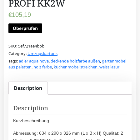
PROFI KK2W
€
105,19
Überprüfen
SKU:
5ef721ae4bbb
Category:
Umzugskartons
Tags:
adler aqua nova
,
deckende holzfarbe außen
,
gartenmöbel
aus paletten
,
holz farbe
,
küchenmöbel streichen
,
weiss lasur
Description
Description
Kurzbeschreibung
Abmessung: 634 x 290 x 326 mm (L x B x H) Qualität: 2