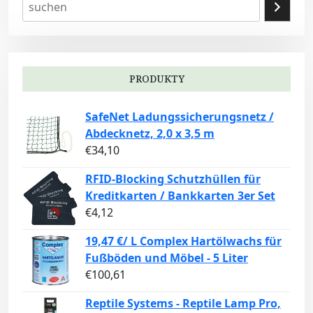
PRODUKTY
SafeNet Ladungssicherungsnetz /
Abdecknetz, 2,0 x 3,5 m
€
34,10
RFID-Blocking Schutzhüllen für
Kreditkarten / Bankkarten 3er Set
€
4,12
19,47 €/ L Complex Hartölwachs für
Fußböden und Möbel - 5 Liter
€
100,61
Reptile Systems - Reptile Lamp Pro,