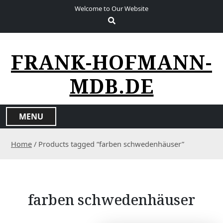
S
Welcome to Our Website
k
i
p
t
FRANK-HOFMANN-
o
c
MDB.DE
o
n
t
MENU
e
n
Home
/ Products tagged “farben schwedenhäuser”
t
farben schwedenhäuser