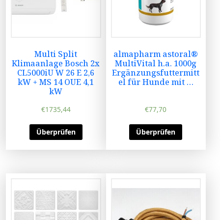
Multi Split
almapharm astoral®
Klimaanlage Bosch 2x
MultiVital h.a. 1000g
CL5000iU W 26 E 2,6
Ergänzungsfuttermitt
kW + MS 14 OUE 4,1
el für Hunde mit …
kW
€
1735,44
€
77,70
Überprüfen
Überprüfen