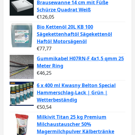
Brausewanne 14 cm mit Füße
Schürze Quadrat Weiß
€
126,05
Bio Kettenöl 20L KB 100
Sägekettenhaftöl Sägekettenöl
Haftöl Motorsägenöl
€
77,77
Gummikabel H07RN-F 4x1,5 qmm 25
Meter Ring
€
46,25
6 x 400 ml Kwasny Belton Special
Hammerschlag-Lack | Grün |
Wetterbeständig
€
50,54
Milkivit Titan 25 kg Premium
Milchaustauscher 50%
Magermilchpulver Kälbertränke