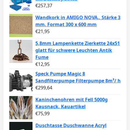
€
257,37
Wandkork in AMIGO NOVA., Stärke 3
mm, Format 300 x 600 mm
€
21,95
5,8mm Lampenkette Zierkette 24x51
glatt für schwere Leuchten Antik
Fume
€
12,95
Speck Pumpe Magic 8
Sandfilterpumpe Filterpumpe 8m³/ h
€
299,64
Kaninchenohren mit Fell 5000g
Kausnack, Kauartikel
€
75,99
Duschtasse Duschwanne Acryl