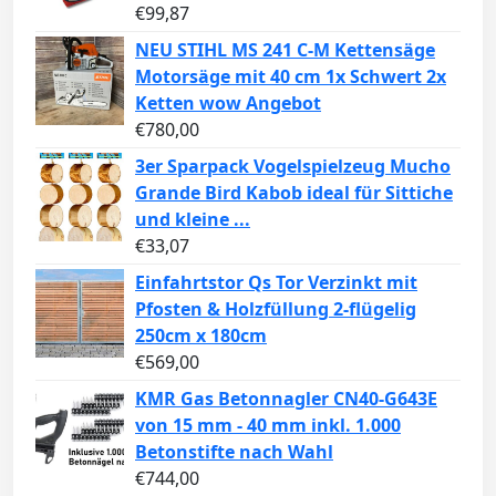
€
99,87
NEU STIHL MS 241 C-M Kettensäge
Motorsäge mit 40 cm 1x Schwert 2x
Ketten wow Angebot
€
780,00
3er Sparpack Vogelspielzeug Mucho
Grande Bird Kabob ideal für Sittiche
und kleine ...
€
33,07
Einfahrtstor Qs Tor Verzinkt mit
Pfosten & Holzfüllung 2-flügelig
250cm x 180cm
€
569,00
KMR Gas Betonnagler CN40-G643E
von 15 mm - 40 mm inkl. 1.000
Betonstifte nach Wahl
€
744,00