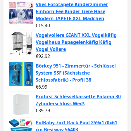
Vlies Fototapete Kinderzimmer
Einhorn Fee Kinder Tiere Hase
Modern TAPETE XXL Mädchen
€
15,40
Vogelvoliere GIANT XXL Vogelkäfig
Vogelhaus Papageienkäfig Käfig
Vogel Voliere
€
92,92
Börkey 951 - Zimmertür - Schlüssel
System SSF (Sächsische
Schlossfabrik) - Profil 38
€
6,99
Profirst Schlésselkassette Palama 30
Zylinderschloss Weiß
€
39,79
PolBaby 7in1 Rack Pool 259x170x61
cm Bestway 56403