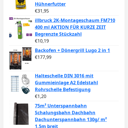
Hühnerfutter
€
31,95
illbruck 2K-Montageschaum FM710
400 ml AKTION FÜR KURZE ZEIT
Begrenzte Stückzahl
€
10,19
Backofen + Dönergrill Lugo 2 in 1
€
177,99
Halteschelle DIN 3016 mit
Gummieinlage A2 Edelstahl
Rohrschelle Befestigung
€
1,20
75m² Unterspannbahn
Schalungsbahn Dachbahn
Dachunterspannbahn 130g/ m²
1,5m breit