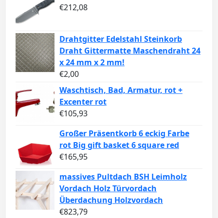
€
212,08
Drahtgitter Edelstahl Steinkorb
Draht Gittermatte Maschendraht 24
x 24 mm x 2 mm!
€
2,00
Waschtisch, Bad, Armatur, rot +
Excenter rot
€
105,93
Großer Präsentkorb 6 eckig Farbe
rot Big gift basket 6 square red
€
165,95
massives Pultdach BSH Leimholz
Vordach Holz Türvordach
Überdachung Holzvordach
€
823,79