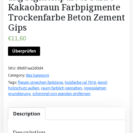
Kakaobraun Farbpigmente
Trockenfarbe Beton Zement
Gips
€
11,60
Überprüfen
SKU:
89d01aa2d0d4
Category:
Bez kategorii
Tags:
fliesen streichen farbtöne
,
holzfarbe ral 7016
,
leinöl
holzschutz außen
,
raum farblich gestalten
,
rigipsplatten
grundierung
,
schimmel von wänden entfernen
Description
Description