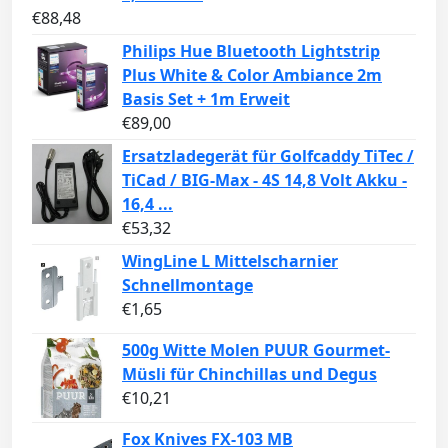
€
88,48
Philips Hue Bluetooth Lightstrip
Plus White & Color Ambiance 2m
Basis Set + 1m Erweit
€
89,00
Ersatzladegerät für Golfcaddy TiTec /
TiCad / BIG-Max - 4S 14,8 Volt Akku -
16,4 ...
€
53,32
WingLine L Mittelscharnier
Schnellmontage
€
1,65
500g Witte Molen PUUR Gourmet-
Müsli für Chinchillas und Degus
€
10,21
Fox Knives FX-103 MB