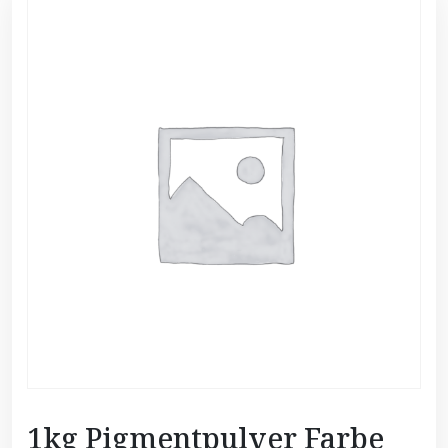
1kg Pigmentpulver Farbe