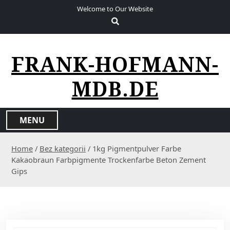
S
Welcome to Our Website
k
i
p
t
FRANK-HOFMANN-
o
c
MDB.DE
o
n
t
MENU
e
n
Home
/
Bez kategorii
/ 1kg Pigmentpulver Farbe
t
Kakaobraun Farbpigmente Trockenfarbe Beton Zement
Gips