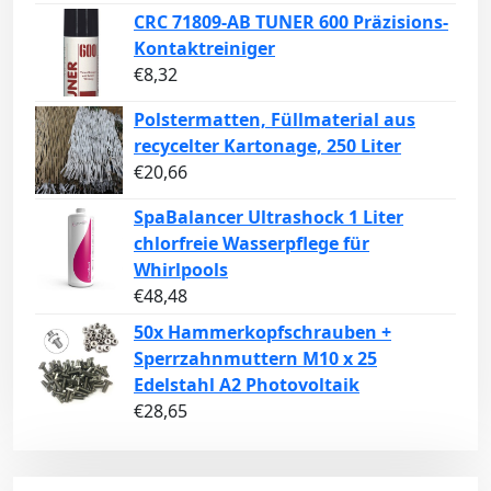
CRC 71809-AB TUNER 600 Präzisions-
Kontaktreiniger
€
8,32
Polstermatten, Füllmaterial aus
recycelter Kartonage, 250 Liter
€
20,66
SpaBalancer Ultrashock 1 Liter
chlorfreie Wasserpflege für
Whirlpools
€
48,48
50x Hammerkopfschrauben +
Sperrzahnmuttern M10 x 25
Edelstahl A2 Photovoltaik
€
28,65