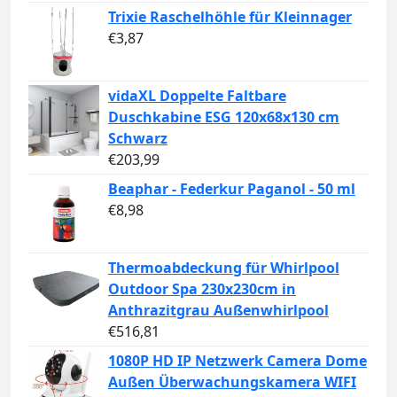
Trixie Raschelhöhle für Kleinnager
€
3,87
vidaXL Doppelte Faltbare
Duschkabine ESG 120x68x130 cm
Schwarz
€
203,99
Beaphar - Federkur Paganol - 50 ml
€
8,98
Thermoabdeckung für Whirlpool
Outdoor Spa 230x230cm in
Anthrazitgrau Außenwhirlpool
€
516,81
1080P HD IP Netzwerk Camera Dome
Außen Überwachungskamera WIFI