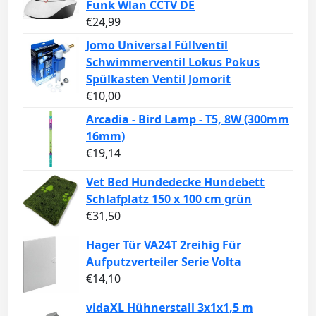
Funk Wlan CCTV DE
€
24,99
Jomo Universal Füllventil
Schwimmerventil Lokus Pokus
Spülkasten Ventil Jomorit
€
10,00
Arcadia - Bird Lamp - T5, 8W (300mm
16mm)
€
19,14
Vet Bed Hundedecke Hundebett
Schlafplatz 150 x 100 cm grün
€
31,50
Hager Tür VA24T 2reihig Für
Aufputzverteiler Serie Volta
€
14,10
vidaXL Hühnerstall 3x1x1,5 m