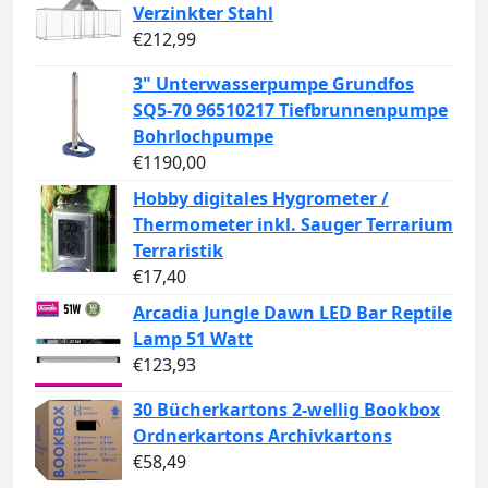
Verzinkter Stahl
€
212,99
3" Unterwasserpumpe Grundfos
SQ5-70 96510217 Tiefbrunnenpumpe
Bohrlochpumpe
€
1190,00
Hobby digitales Hygrometer /
Thermometer inkl. Sauger Terrarium
Terraristik
€
17,40
Arcadia Jungle Dawn LED Bar Reptile
Lamp 51 Watt
€
123,93
30 Bücherkartons 2-wellig Bookbox
Ordnerkartons Archivkartons
€
58,49