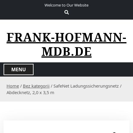
S
Welcome to Our Website
k
i
p
t
FRANK-HOFMANN-
o
c
MDB.DE
o
n
t
MENU
e
n
Home
/
Bez kategorii
/ SafeNet Ladungssicherungsnetz /
t
Abdecknetz, 2,0 x 3,5 m