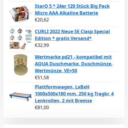
StarQ 5 * 24er 120 Stück Big Pack
Micro AAA Alkaline Batterie
€
20,62
CURLI 2022 Neue SE Clasp Special
Edition * gratis Versand*
€
32,99
Wertmarke pd21 - kompatibel mit
AQUA Duschmarke, Duschmünze,
Wertmünze, VE=50
€
51,58
Plattformwagen, LxBxH
1000x500x180 mm, 250 kg Tragkr, 4
Lenkrollen, 2 mit Bremse
€
81,00