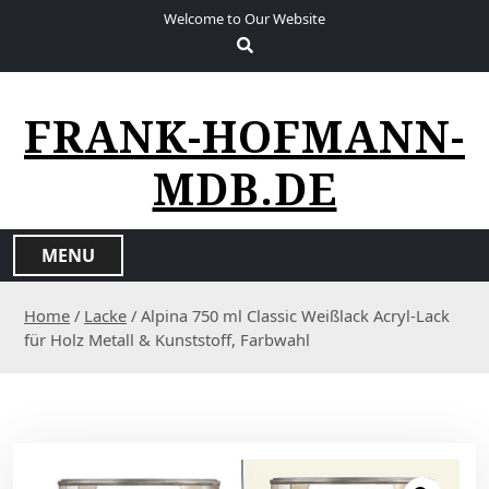
S
Welcome to Our Website
k
i
p
t
FRANK-HOFMANN-
o
c
MDB.DE
o
n
t
MENU
e
n
Home
/
Lacke
/ Alpina 750 ml Classic Weißlack Acryl-Lack
t
für Holz Metall & Kunststoff, Farbwahl