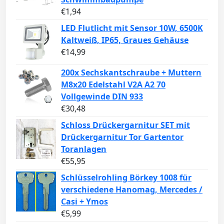
€
1,94
LED Flutlicht mit Sensor 10W, 6500K
Kaltweiß, IP65, Graues Gehäuse
€
14,99
200x Sechskantschraube + Muttern
M8x20 Edelstahl V2A A2 70
Vollgewinde DIN 933
€
30,48
Schloss Drückergarnitur SET mit
Drückergarnitur Tor Gartentor
Toranlagen
€
55,95
Schlüsselrohling Börkey 1008 für
verschiedene Hanomag, Mercedes /
Casi + Ymos
€
5,99