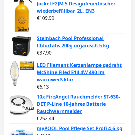
Jockel F2JM 5 Designfeuerlöscher
wiederbefüllbar, 2L, EN3
€
109,99
Steinbach Pool Professional
Chlortabs 200g organisch 5 kg
€
37,90
LED Filament Kerzenlampe gedreht
McShine Filed E14 4W 490 lm
warmweiß klar
€
6,13
10x FireAngel Rauchmelder ST-630-
DET P-Line 10-Jahres Batterie
Rauchwarnmelder
€
252,44
myPOOL Pool Pflege Set Profi 4,6 kg