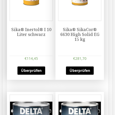
Sika® Inertol® I 10
Sika® SikaCor®
Liter schwarz
6630 High Solid EG
15 kg
€
114,45
€
281,70
Überprüfen
Überprüfen