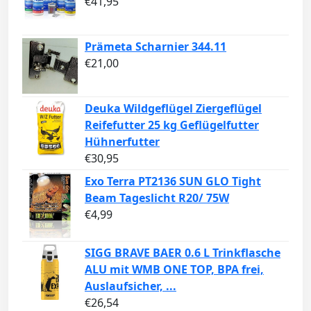
€
41,95
Prämeta Scharnier 344.11
€
21,00
Deuka Wildgeflügel Ziergeflügel
Reifefutter 25 kg Geflügelfutter
Hühnerfutter
€
30,95
Exo Terra PT2136 SUN GLO Tight
Beam Tageslicht R20/ 75W
€
4,99
SIGG BRAVE BAER 0.6 L Trinkflasche
ALU mit WMB ONE TOP, BPA frei,
Auslaufsicher, ...
€
26,54