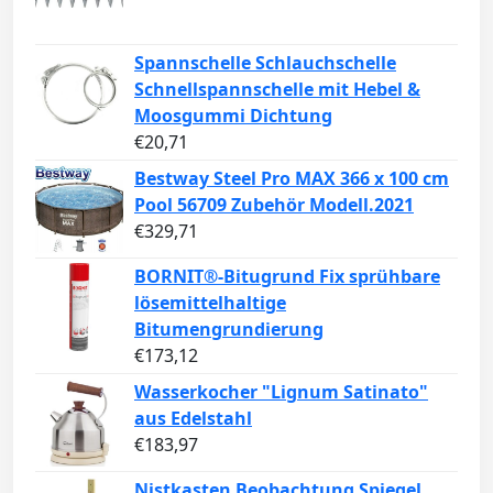
Spannschelle Schlauchschelle
Schnellspannschelle mit Hebel &
Moosgummi Dichtung
€
20,71
Bestway Steel Pro MAX 366 x 100 cm
Pool 56709 Zubehör Modell.2021
€
329,71
BORNIT®-Bitugrund Fix sprühbare
lösemittelhaltige
Bitumengrundierung
€
173,12
Wasserkocher "Lignum Satinato"
aus Edelstahl
€
183,97
Nistkasten Beobachtung Spiegel