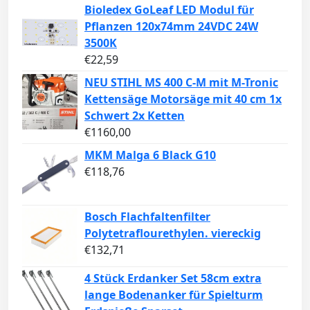
Bioledex GoLeaf LED Modul für
Pflanzen 120x74mm 24VDC 24W
3500K
€
22,59
NEU STIHL MS 400 C-M mit M-Tronic
Kettensäge Motorsäge mit 40 cm 1x
Schwert 2x Ketten
€
1160,00
MKM Malga 6 Black G10
€
118,76
Bosch Flachfaltenfilter
Polytetraflourethylen. viereckig
€
132,71
4 Stück Erdanker Set 58cm extra
lange Bodenanker für Spielturm