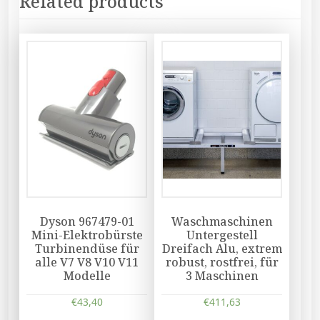
Related products
Dyson 967479-01
Waschmaschinen
Mini-Elektrobürste
Untergestell
Turbinendüse für
Dreifach Alu, extrem
alle V7 V8 V10 V11
robust, rostfrei, für
Modelle
3 Maschinen
€
43,40
€
411,63