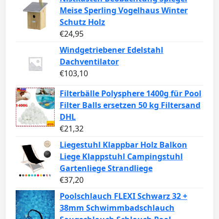
Meise Sperling Vogelhaus Winter
Schutz Holz
€
24,95
Windgetriebener Edelstahl
Dachventilator
€
103,10
Filterbälle Polysphere 1400g für Pool
Filter Balls ersetzen 50 kg Filtersand
DHL
€
21,32
Liegestuhl Klappbar Holz Balkon
Liege Klappstuhl Campingstuhl
Gartenliege Strandliege
€
37,20
Poolschlauch FLEXI Schwarz 32 +
38mm Schwimmbadschlauch