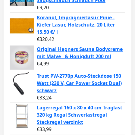
Saugschlauch Schlauch Pool
€
9,20
Koranol, Imprägnierlasur Pinie -
Kiefer Lasur, Holzschutz, 20 Liter
15,50 €/ l
€
320,42
Original Hagners Sauna Bodycreme
mit Malve - & Honigduft 200 ml
€
4,99
Trust PW-2770p Auto-Steckdose 150
Watt (230 V, Car Power Socket Dual)
schwarz
€
33,24
Lagerregal 160 x 80 x 40 cm Traglast
320 kg Regal Schwerlastregal
Steckregal verzinkt
€
33,99