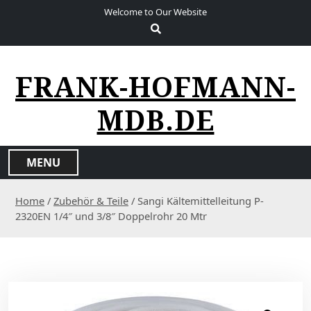
S
Welcome to Our Website
k
i
p
t
FRANK-HOFMANN-
o
c
MDB.DE
o
n
t
MENU
e
n
Home
/
Zubehör & Teile
/ Sangi Kältemittelleitung P-
t
2320EN 1/4″ und 3/8″ Doppelrohr 20 Mtr