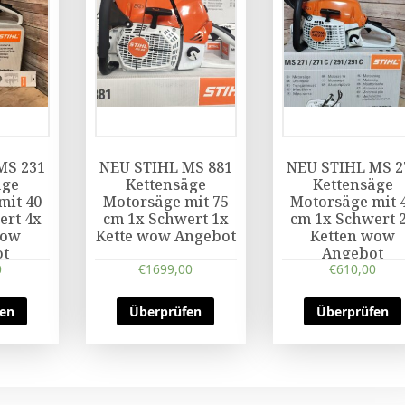
MS 231
NEU STIHL MS 881
NEU STIHL MS 2
äge
Kettensäge
Kettensäge
mit 40
Motorsäge mit 75
Motorsäge mit 
ert 4x
cm 1x Schwert 1x
cm 1x Schwert 
wow
Kette wow Angebot
Ketten wow
ot
Angebot
0
€
1699,00
€
610,00
fen
Überprüfen
Überprüfen