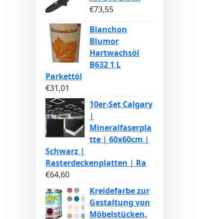
€
73,55
Blanchon
Blumor
Hartwachsöl
B632 1 L
Parkettöl
€
31,01
10er-Set Calgary
|
Mineralfaserpla
tte | 60x60cm |
Schwarz |
Rasterdeckenplatten | Ra
€
64,60
Kreidefarbe zur
Gestaltung von
Möbelstücken,