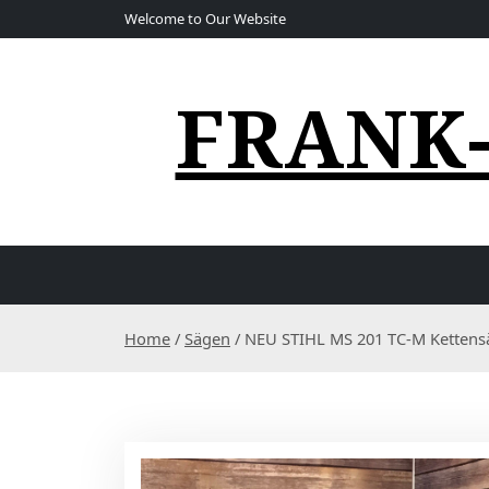
S
Welcome to Our Website
k
i
p
FRANK
t
o
c
o
n
t
e
n
t
Home
/
Sägen
/ NEU STIHL MS 201 TC-M Kettens