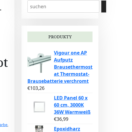
1
PRODUKTY
Vigour one AP
ot
Aufputz
Brausethermost
at Thermostat-
Brausebatterie verchromt
€
103,26
LED Panel 60 x
60 cm, 3000K
36W Warmweiß
€
36,99
arbe
,
Epoxidharz