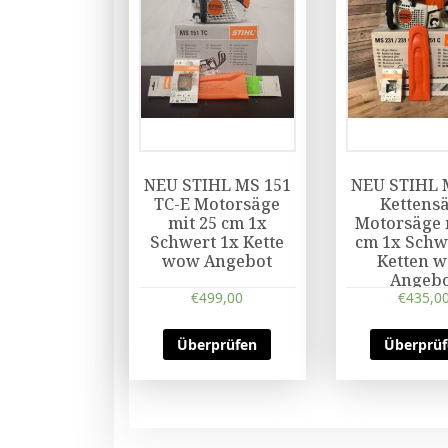
NEU STIHL MS 151
NEU STIHL 
TC-E Motorsäge
Kettens
mit 25 cm 1x
Motorsäge 
Schwert 1x Kette
cm 1x Schw
wow Angebot
Ketten 
Angeb
€
499,00
€
435,0
Überprüfen
Überprü