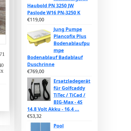
Haubold PN 3250 JW
Paslode W16 PN-3250 K
€
119,00
Jung Pumpe
Plancofix Plus
Bodenablaufpu
mpe
71
Bodenablauf Badablauf
Duschrinne
40
2x
€
769,00
Ersatzladegerät
für Golfcaddy
TiTec / TiCad /
BIG-Max - 4S
14,8 Volt Akku - 16,4 ...
€
53,32
Pool