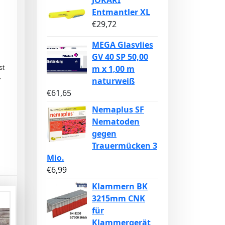
JOKARI
Entmantler XL
€
29,72
MEGA Glasvlies
GV 40 SP 50,00
m x 1,00 m
st
naturweiß
r
€
61,65
Nemaplus SF
Nematoden
gegen
Trauermücken 3
Mio.
€
6,99
Klammern BK
3215mm CNK
für
Klammergerät