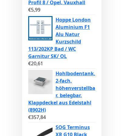
Profil 8 / Opel, Vauxhall
€
5,99
Hoppe London
Aluminium F1
Alu Natur
Kurzschild
113/202KP Bad / WC
Garnitur SK/ OL
€
20,61
Hohlbodentank,
2-fach,
höhenverstellba
r, belegbar,
Klappdeckel aus Edelstahl
(8902H)
€
357,84
SOG Terminus
XR G10 Black