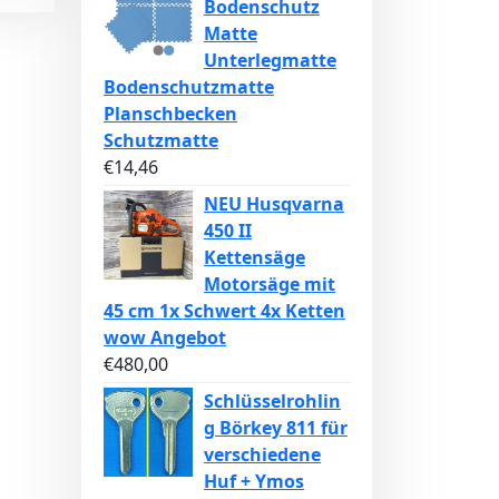
Bodenschutz
Matte
Unterlegmatte
Bodenschutzmatte
Planschbecken
Schutzmatte
€
14,46
NEU Husqvarna
450 II
Kettensäge
Motorsäge mit
45 cm 1x Schwert 4x Ketten
wow Angebot
€
480,00
Schlüsselrohlin
g Börkey 811 für
verschiedene
Huf + Ymos