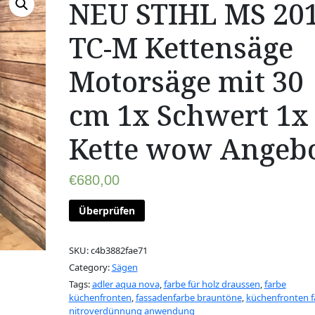
NEU STIHL MS 20
TC-M Kettensäge
Motorsäge mit 30
cm 1x Schwert 1x
Kette wow Angeb
€
680,00
Überprüfen
SKU:
c4b3882fae71
Category:
Sägen
Tags:
adler aqua nova
,
farbe für holz draussen
,
farbe
küchenfronten
,
fassadenfarbe brauntöne
,
küchenfronten f
nitroverdünnung anwendung