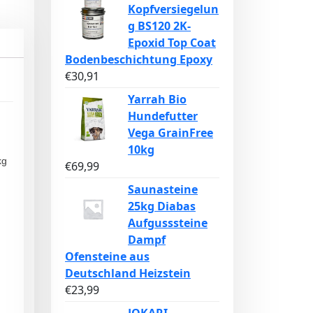
Kopfversiegelun
g BS120 2K-
Epoxid Top Coat
Bodenbeschichtung Epoxy
€
30,91
Yarrah Bio
Hundefutter
Vega GrainFree
10kg
kg
€
69,99
Saunasteine
25kg Diabas
Aufgusssteine
Dampf
Ofensteine aus
Deutschland Heizstein
€
23,99