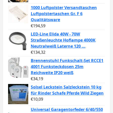
1000 Luftpolster Versandtaschen
Luftpolstertaschen Gr. F 6
Qualitätsware
€
194,59
LED-Line Elida 40W - 70W
Straßenleuchte Hoflampe 4000K
Neutralweiß Laterne 120 ...
€
134,32
Brennenstuhl Funkschalt-Set RCCE1
4001 Funksteckdosen 25m
Reichweite IP20 weiß
€
34,19
Solsel Leckstein Salzleckstein 10 kg
für Rinder Schafe Pferde Wild Ziegen
€
10,09
Universal Garagentorfeder 6/40/550