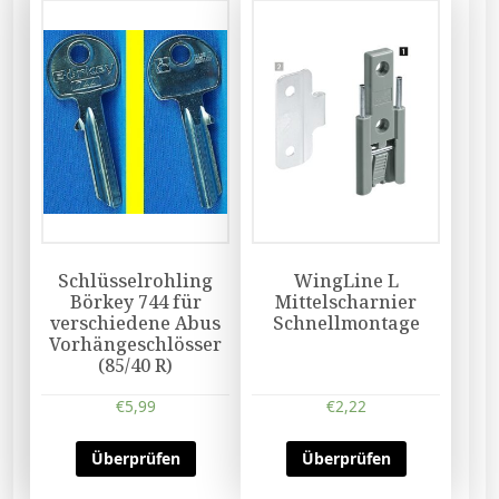
Schlüsselrohling
WingLine L
Börkey 744 für
Mittelscharnier
verschiedene Abus
Schnellmontage
Vorhängeschlösser
(85/40 R)
€
5,99
€
2,22
Überprüfen
Überprüfen