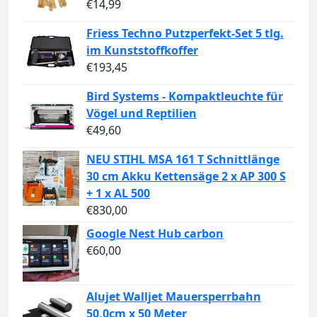
€
14,99
Friess Techno Putzperfekt-Set 5 tlg.
im Kunststoffkoffer
€
193,45
Bird Systems - Kompaktleuchte für
Vögel und Reptilien
€
49,60
NEU STIHL MSA 161 T Schnittlänge
30 cm Akku Kettensäge 2 x AP 300 S
+ 1 x AL 500
€
830,00
Google Nest Hub carbon
€
60,00
Alujet Walljet Mauersperrbahn
50,0cm x 50 Meter