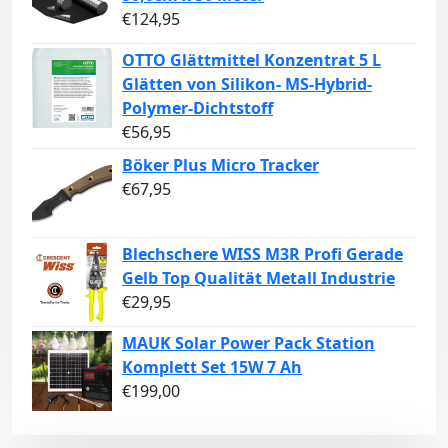
€
124,95
OTTO Glättmittel Konzentrat 5 L
Glätten von Silikon- MS-Hybrid-
Polymer-Dichtstoff
€
56,95
Böker Plus Micro Tracker
€
67,95
Blechschere WISS M3R Profi Gerade
Gelb Top Qualität Metall Industrie
€
29,95
MAUK Solar Power Pack Station
Komplett Set 15W 7 Ah
€
199,00