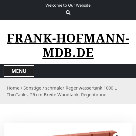
S
Welcome to Our Website
k
i
p
t
FRANK-HOFMANN-
o
c
MDB.DE
o
n
t
MENU
e
n
Home
/
Sonstige
/ schmaler Regenwassertank 1000 L
t
ThinTanks, 26 cm Breite Wandtank, Regentonne