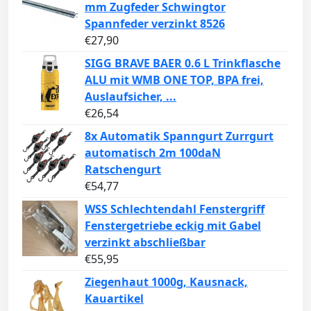
mm Zugfeder Schwingtor
Spannfeder verzinkt 8526
€
27,90
SIGG BRAVE BAER 0.6 L Trinkflasche
ALU mit WMB ONE TOP, BPA frei,
Auslaufsicher, ...
€
26,54
8x Automatik Spanngurt Zurrgurt
automatisch 2m 100daN
Ratschengurt
€
54,77
WSS Schlechtendahl Fenstergriff
Fenstergetriebe eckig mit Gabel
verzinkt abschließbar
€
55,95
Ziegenhaut 1000g, Kausnack,
Kauartikel