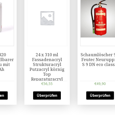
R20
24 x 310 ml
Schaumlöscher 
dbarer
Fassadenacryl
Feutec Neurupp
 mit
Strukturacryl
S 9 DN eco class
Ah
Putzacryl körnig
Top
Reparaturacryl
€
Acryl
56,55
€
49,90
fen
Überprüfen
Überprüfen