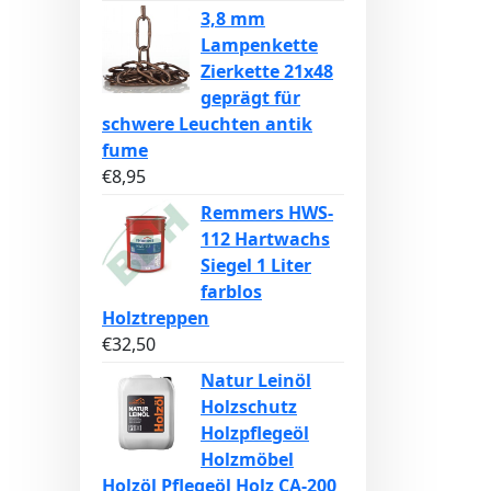
3,8 mm
Lampenkette
Zierkette 21x48
geprägt für
schwere Leuchten antik
fume
€
8,95
Remmers HWS-
112 Hartwachs
Siegel 1 Liter
farblos
Holztreppen
€
32,50
Natur Leinöl
Holzschutz
Holzpflegeöl
Holzmöbel
Holzöl Pflegeöl Holz CA-200