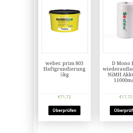
weber. prim 803
D Mono 
Haftgrundierung
wiederaufla
5kg
NiMH Akku
11000m
€
71,72
€
17,72
Überprüfen
Überprü