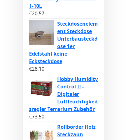
1-10L
€
20,57
Steckdosenelem
ent Steckdose
Unterbausteckd
ose 1er
Edelstahl keine
Ecksteckdose
€
28,10
Hobby Humidity
Control II -
Digitaler
Luftfeuchtigkeit
sregler Terrarium Zubehör
€
73,50
Rollborder Holz
Steckzaun