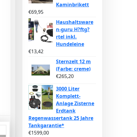
Kaminbrikett
€
69,95
Haushaltsware
n-guru H?ftg?
rtel inkl.
Hundeleine
€
13,42
Sternzelt 12 m
(Farbe: creme)
€
265,20
3000 Liter
Komplett-
Anlage Zisterne
Erdtank
Regenwassertank 25 Jahre
Tankgarantie*
€
1599,00