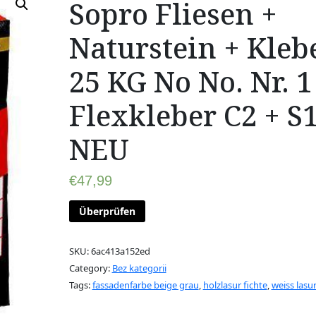
Sopro Fliesen +
Naturstein + Kleb
25 KG No No. Nr. 1
Flexkleber C2 + S
NEU
€
47,99
Überprüfen
SKU:
6ac413a152ed
Category:
Bez kategorii
Tags:
fassadenfarbe beige grau
,
holzlasur fichte
,
weiss lasu