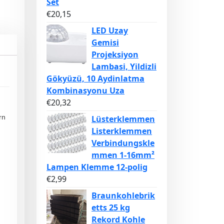
Set
€
20,15
LED Uzay
Gemisi
Projeksiyon
Lambasi, Yildizli
Gökyüzü, 10 Aydinlatma
Kombinasyonu Uza
€
20,32
rn
Lüsterklemmen
Listerklemmen
Verbindungskle
mmen 1-16mm²
Lampen Klemme 12-polig
€
2,99
Braunkohlebrik
etts 25 kg
Rekord Kohle