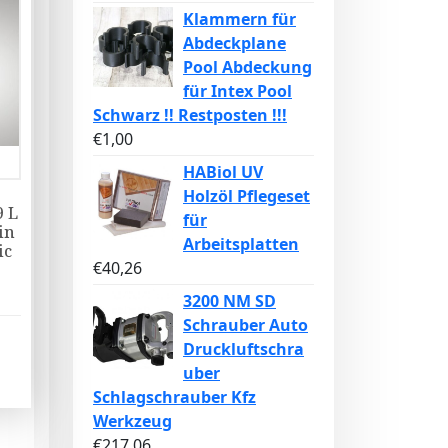
Klammern für
Abdeckplane
Pool Abdeckung
für Intex Pool
Schwarz !! Restposten !!!
€
1,00
HABiol UV
Holzöl Pflegeset
9 L
für
in
Arbeitsplatten
ic
€
40,26
3200 NM SD
Schrauber Auto
Druckluftschra
uber
Schlagschrauber Kfz
Werkzeug
€
217,06