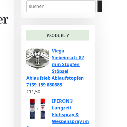
er
PRODUKTY
1
Viega
Siebeinsatz 82
mm Stopfen
Stöpsel
Ablaufsieb Ablaufstopfen
7139.159 680688
€
11,50
IPERON®
Langzeit
Flohspray &
r
Wespenspray im