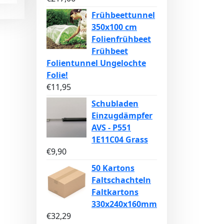
Frühbeettunnel
350x100 cm
Folienfrühbeet
Frühbeet
Folientunnel Ungelochte
Folie!
€
11,95
Schubladen
Einzugdämpfer
AVS - P551
1E11C04 Grass
€
9,90
50 Kartons
Faltschachteln
Faltkartons
330x240x160mm
€
32,29