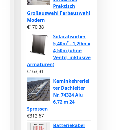
Praktisch
Großauswahl Farbauswahl
Modern
€
170,38
Solarabsorber
5,40m² - 1,20m x
4,50m (ohne
Ventil, inklusive
Armaturen)
€
163,31
Kaminkehrerlei
ter Dachleiter
Nr. 74324 Alu
6,72 m 24
Sprossen
€
312,67
Batteriekabel