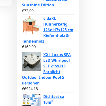
Sunshine Edition
€
72,00
vidaXL
Hühnerkäfig
126x117x125 cm
Kiefernholz &
Tannenholz
€
169,99
XXL Luxus SPA
LED Whirlpool
SET 215x215
Farblicht
Outdoor Indoor Pool 5-
Personen
€
6924,18
Dichtset ca
10m²