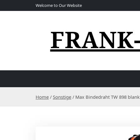
S
Welcome to Our Website
k
i
p
FRANK
t
o
c
o
n
t
e
n
t
Home
/
Sonstige
/ Max Bindedraht TW 898 blank