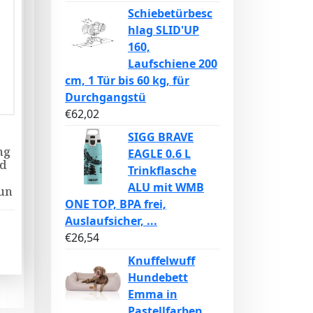
Schiebetürbesc
hlag SLID'UP
160,
Laufschiene 200
cm, 1 Tür bis 60 kg, für
Durchgangstü
€
62,02
SIGG BRAVE
ng
EAGLE 0.6 L
id
Trinkflasche
ALU mit WMB
un
ONE TOP, BPA frei,
Auslaufsicher, ...
€
26,54
Knuffelwuff
Hundebett
Emma in
Pastellfarben