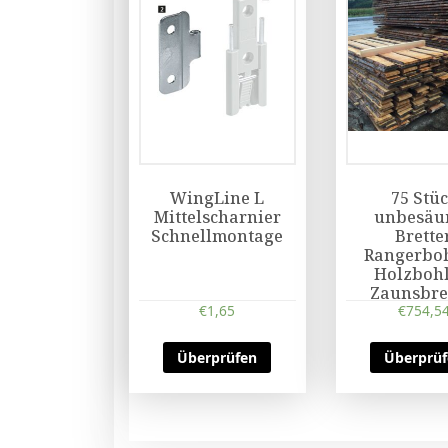
WingLine L
75 Stü
Mittelscharnier
unbesäu
Schnellmontage
Bretter
Rangerboh
Holzbohl
Zaunsbret
€
1,65
Schwarten
€
754,5
Überprüfen
Überprü