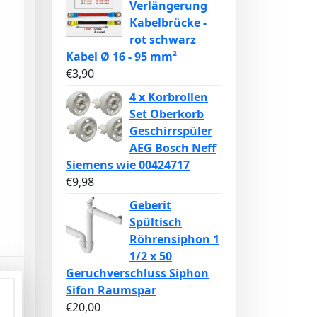
Verlängerung
Kabelbrücke -
rot schwarz
Kabel Ø 16 - 95 mm²
€
3,90
4 x Korbrollen
Set Oberkorb
Geschirrspüler
AEG Bosch Neff
Siemens wie 00424717
€
9,98
Geberit
Spültisch
Röhrensiphon 1
1/2 x 50
Geruchverschluss Siphon
Sifon Raumspar
€
20,00