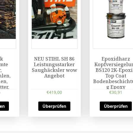
ck
NEU STIHL SH 86
Epoxidharz
mte
Leistungsstarker
Kopfversiegelu
,
Saughäcksler wow
BS120 2K-Epox
len,
Angebot
Top Coat
en,
Bodenbeschicht
ter,
g Epoxy
brett
4
€
419,00
€
30,91
fen
Überprüfen
Überprüfen