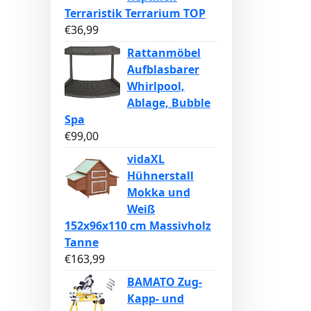
Terraristik Terrarium TOP
€
36,99
Rattanmöbel
Aufblasbarer
Whirlpool,
Ablage, Bubble
Spa
€
99,00
vidaXL
Hühnerstall
Mokka und
Weiß
152x96x110 cm Massivholz
Tanne
€
163,99
BAMATO Zug-
Kapp- und