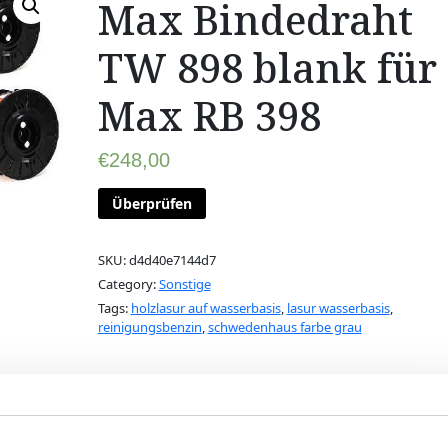
Max Bindedraht
TW 898 blank für
Max RB 398
€
248,00
Überprüfen
SKU:
d4d40e7144d7
Category:
Sonstige
Tags:
holzlasur auf wasserbasis
,
lasur wasserbasis
,
reinigungsbenzin
,
schwedenhaus farbe grau