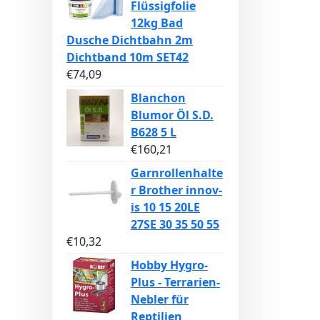
Flüssigfolie
12kg Bad
Dusche Dichtbahn 2m
Dichtband 10m SET42
€
74,09
Blanchon
Blumor Öl S.D.
B628 5 L
€
160,21
Garnrollenhalte
r Brother innov-
is 10 15 20LE
27SE 30 35 50 55
€
10,32
Hobby Hygro-
Plus - Terrarien-
Nebler für
Reptilien