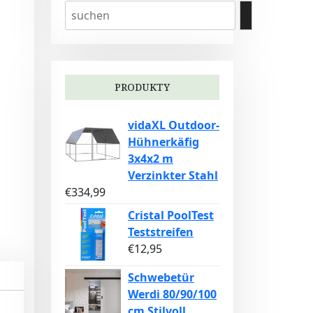
PRODUKTY
vidaXL Outdoor-
Hühnerkäfig
3x4x2 m
Verzinkter Stahl
€
334,99
Cristal PoolTest
Teststreifen
€
12,95
Schwebetür
Werdi 80/90/100
cm Stilvoll