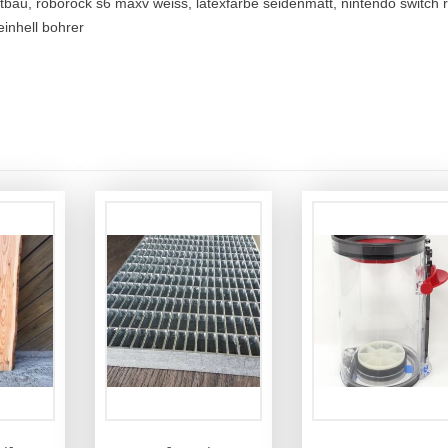
tbau, roborock s6 maxv weiss, latexfarbe seidenmatt, nintendo switch r
einhell bohrer