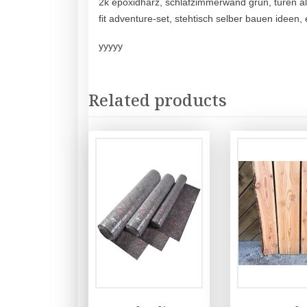
2k epoxidharz, schlafzimmerwand grün, türen al
fit adventure-set, stehtisch selber bauen ideen, 
yyyyy
Related products