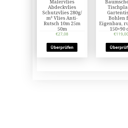
Malervlies
Baumsche
Abdeckvlies
Tischpla
Schutzvlies 280g/
Gartenti
m² Vlies Anti-
Bohlen 
Rutsch 10m 25m
Eigenbau, ru
50m
150×90 
€
27,08
€
119,0
Überprüfen
Überprü