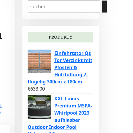
m
PRODUKTY
Einfahrtstor Qs
Tor Verzinkt mit
Pfosten &
Holzfüllung 2-
flügelig 300cm x 180cm
€
633,00
XXL Luxus
Premium MSPA-
k
s
Whirlpool 2023
aufblasbar
Outdoor Indoor Pool