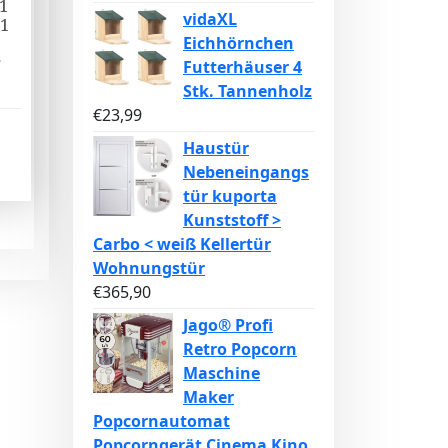
1
vidaXL
11
Eichhörnchen
r
Futterhäuser 4
Stk. Tannenholz
€
23,99
Haustür
Nebeneingangs
tür kuporta
Kunststoff >
Carbo < weiß Kellertür
Wohnungstür
€
365,90
Jago® Profi
Retro Popcorn
Maschine
Maker
Popcornautomat
Popcorngerät Cinema Kino