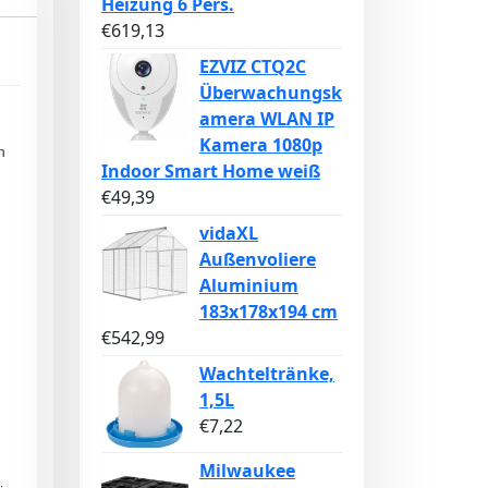
Heizung 6 Pers.
€
619,13
EZVIZ CTQ2C
Überwachungsk
amera WLAN IP
Kamera 1080p
n
Indoor Smart Home weiß
€
49,39
vidaXL
Außenvoliere
Aluminium
183x178x194 cm
€
542,99
Wachteltränke,
1,5L
€
7,22
Milwaukee