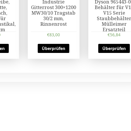
ibe,
Industrie
Dyson 965443-0
tte,
Gitterrost 300×1200
Behälter für V
sch,
MW30/10 Tragstab
V15 Serie
für
30/2 mm,
Staubbehälte
stikal,
Rinnenrost
Mülleimer
cm
Ersatzteil
0
€
83,00
€
56,84
fen
Überprüfen
Überprüfen