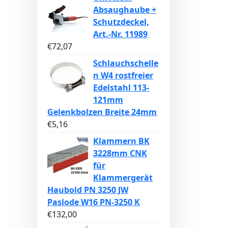
Absaughaube +
Schutzdeckel,
Art.-Nr. 11989
€
72,07
Schlauchschelle
n W4 rostfreier
Edelstahl 113-
121mm
Gelenkbolzen Breite 24mm
€
5,16
Klammern BK
3228mm CNK
für
Klammergerät
Haubold PN 3250 JW
Paslode W16 PN-3250 K
€
132,00