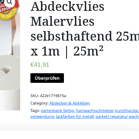
Abdeckvlies
Malervlies
selbsthaftend 25
x 1m | 25m²
€
41,91
Überprüfen
SKU:
422e1719615a
Category:
Abdecken & Abkleben
Tags:
gartenbank farbig
,
hartwachsschmelzer
,
kunstharzlac
verwendung
,
lackfarben für metall
,
parkett reparatur wach