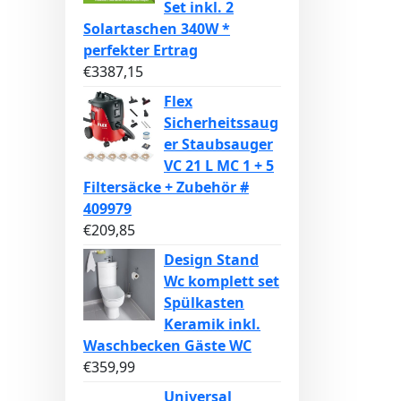
Set inkl. 2
Solartaschen 340W *
perfekter Ertrag
€
3387,15
Flex
Sicherheitssaug
er Staubsauger
VC 21 L MC 1 + 5
Filtersäcke + Zubehör #
409979
€
209,85
Design Stand
Wc komplett set
Spülkasten
Keramik inkl.
Waschbecken Gäste WC
€
359,99
Universal