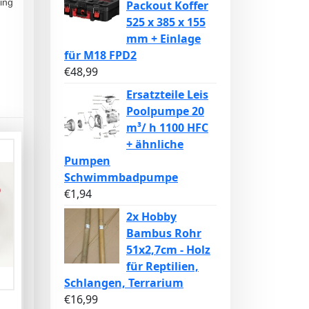
ing
Packout Koffer
525 x 385 x 155
mm + Einlage
für M18 FPD2
€
48,99
Ersatzteile Leis
Poolpumpe 20
m³/ h 1100 HFC
+ ähnliche
Pumpen
Schwimmbadpumpe
€
1,94
2x Hobby
Bambus Rohr
51x2,7cm - Holz
für Reptilien,
Schlangen, Terrarium
€
16,99