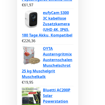
€
61,97
eufyCam S300
3C kabellose
Zusatzkamera
(UHD 4K, IP65,
180 Tage Akku, Kompatibel
€
226,36
OYTA
Austerngritmix
Austernschalen
Muschelschrot
25 kg Muschelgrit
Muschelkalk
€
19,95
Bluetti AC200P
Solar
Powerstation