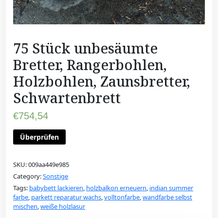
75 Stück unbesäumte
Bretter, Rangerbohlen,
Holzbohlen, Zaunsbretter,
Schwartenbrett
€
754,54
Überprüfen
SKU:
009aa449e985
Category:
Sonstige
Tags:
babybett lackieren
,
holzbalkon erneuern
,
indian summer
farbe
,
parkett reparatur wachs
,
volltonfarbe
,
wandfarbe selbst
mischen
,
weiße holzlasur