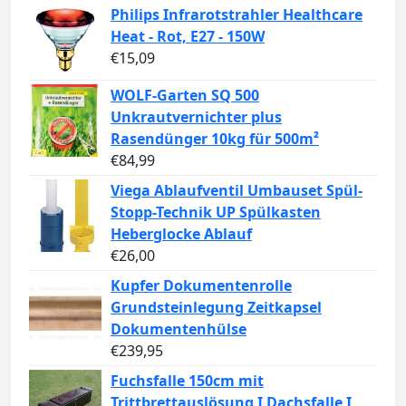
Philips Infrarotstrahler Healthcare
Heat - Rot, E27 - 150W
€
15,09
WOLF-Garten SQ 500
Unkrautvernichter plus
Rasendünger 10kg für 500m²
€
84,99
Viega Ablaufventil Umbauset Spül-
Stopp-Technik UP Spülkasten
Heberglocke Ablauf
€
26,00
Kupfer Dokumentenrolle
Grundsteinlegung Zeitkapsel
Dokumentenhülse
€
239,95
Fuchsfalle 150cm mit
Trittbrettauslösung I Dachsfalle I