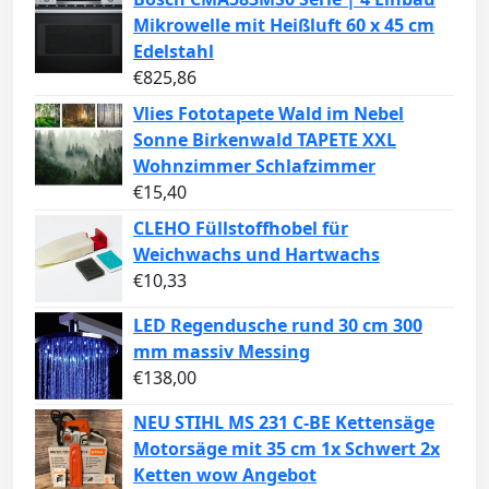
Mikrowelle mit Heißluft 60 x 45 cm
Edelstahl
€
825,86
Vlies Fototapete Wald im Nebel
Sonne Birkenwald TAPETE XXL
Wohnzimmer Schlafzimmer
€
15,40
CLEHO Füllstoffhobel für
Weichwachs und Hartwachs
€
10,33
LED Regendusche rund 30 cm 300
mm massiv Messing
€
138,00
NEU STIHL MS 231 C-BE Kettensäge
Motorsäge mit 35 cm 1x Schwert 2x
Ketten wow Angebot