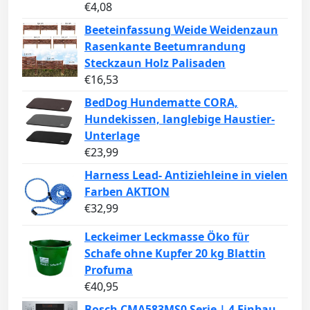
€
4,08
Beeteinfassung Weide Weidenzaun
Rasenkante Beetumrandung
Steckzaun Holz Palisaden
€
16,53
BedDog Hundematte CORA,
Hundekissen, langlebige Haustier-
Unterlage
€
23,99
Harness Lead- Antiziehleine in vielen
Farben AKTION
€
32,99
Leckeimer Leckmasse Öko für
Schafe ohne Kupfer 20 kg Blattin
Profuma
€
40,95
Bosch CMA583MS0 Serie | 4 Einbau