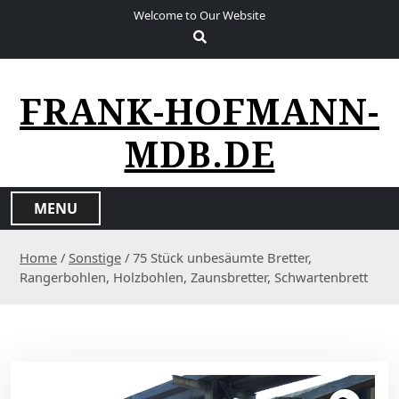
S
Welcome to Our Website
k
i
p
t
FRANK-HOFMANN-
o
c
MDB.DE
o
n
t
MENU
e
n
Home
/
Sonstige
/ 75 Stück unbesäumte Bretter,
t
Rangerbohlen, Holzbohlen, Zaunsbretter, Schwartenbrett