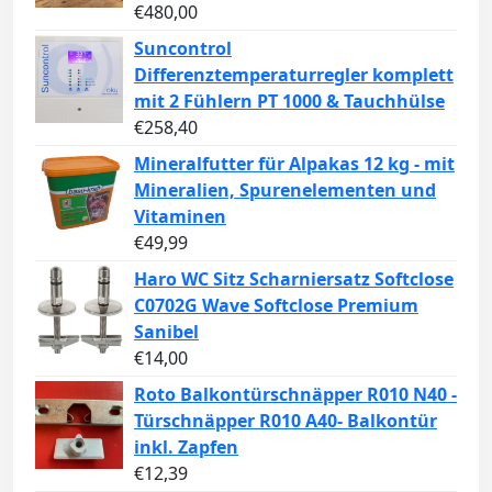
€
480,00
Suncontrol
Differenztemperaturregler komplett
mit 2 Fühlern PT 1000 & Tauchhülse
€
258,40
Mineralfutter für Alpakas 12 kg - mit
Mineralien, Spurenelementen und
Vitaminen
€
49,99
Haro WC Sitz Scharniersatz Softclose
C0702G Wave Softclose Premium
Sanibel
€
14,00
Roto Balkontürschnäpper R010 N40 -
Türschnäpper R010 A40- Balkontür
inkl. Zapfen
€
12,39