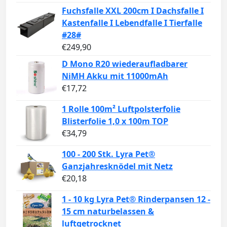
Fuchsfalle XXL 200cm I Dachsfalle I
Kastenfalle I Lebendfalle I Tierfalle
#28#
€
249,90
D Mono R20 wiederaufladbarer
NiMH Akku mit 11000mAh
€
17,72
1 Rolle 100m² Luftpolsterfolie
Blisterfolie 1,0 x 100m TOP
€
34,79
100 - 200 Stk. Lyra Pet®
Ganzjahresknödel mit Netz
€
20,18
1 - 10 kg Lyra Pet® Rinderpansen 12 -
15 cm naturbelassen &
luftgetrocknet