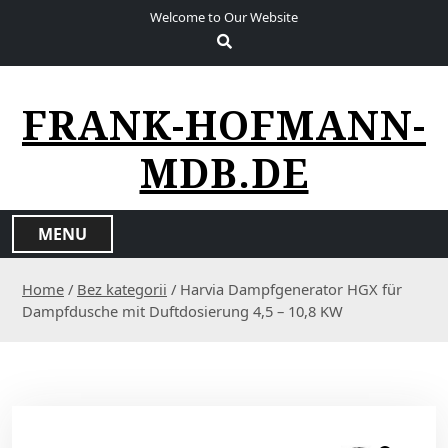
S
Welcome to Our Website
k
i
p
t
FRANK-HOFMANN-
o
c
MDB.DE
o
n
t
MENU
e
n
Home
/
Bez kategorii
/ Harvia Dampfgenerator HGX für
t
Dampfdusche mit Duftdosierung 4,5 – 10,8 KW