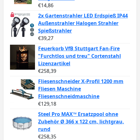
€
14,86
2x Gartenstrahler LED Erdspieß IP44
Außenstrahler Halogen Strahler
Spießstrahler
€
39,27
Feuerkorb VfB Stuttgart Fan-Fire
"Furchtlos und treu" Cortenstahl
Lizenzartikel
€
258,39
Fliesenschneider X-Profil 1200 mm
Fliesen Maschine
Fliesenschneidmaschine
€
129,18
Steel Pro MAX™ Ersatzpool ohne
Zubehör Ø 366 x 122 cm, lichtgrau,
rund
€
258,35