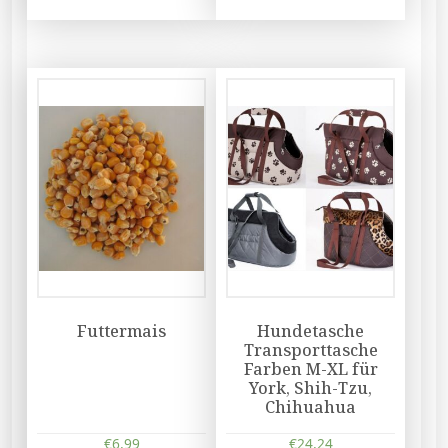
Futtermais
Hundetasche
Transporttasche
Farben M-XL für
York, Shih-Tzu,
Chihuahua
€
6,99
€
24,24