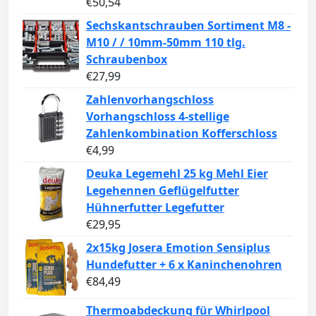
€
50,54
Sechskantschrauben Sortiment M8 -
M10 / / 10mm-50mm 110 tlg.
Schraubenbox
€
27,99
Zahlenvorhangschloss
Vorhangschloss 4-stellige
Zahlenkombination Kofferschloss
€
4,99
Deuka Legemehl 25 kg Mehl Eier
Legehennen Geflügelfutter
Hühnerfutter Legefutter
€
29,95
2x15kg Josera Emotion Sensiplus
Hundefutter + 6 x Kaninchenohren
€
84,49
Thermoabdeckung für Whirlpool