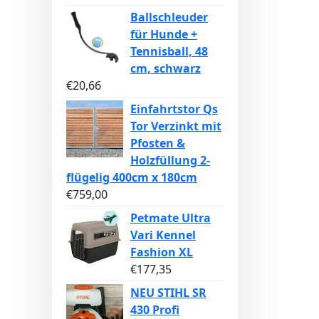
Ballschleuder
für Hunde +
Tennisball, 48
cm, schwarz
€
20,66
Einfahrtstor Qs
Tor Verzinkt mit
Pfosten &
Holzfüllung 2-
flügelig 400cm x 180cm
€
759,00
Petmate Ultra
Vari Kennel
Fashion XL
€
177,35
NEU STIHL SR
430 Profi