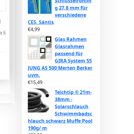
Schlüsselrohlin
g 27,8 mm für
verschiedene
l
CES, Säntis
€
4,99
m 5
Glas Rahmen
Glasrahmen
passend für
GIRA System 55
JUNG AS 500 Merten Berker
uvm.
€
15,49
Teichtip ® 21m-
38mm -
Solarschlauch
Schwimmbadsc
hlauch schwarz Muffe Pool
190g/ m