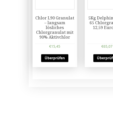
Chlor L90 Granulat
5Kg Delphin
– langsam
65 Chlorgr
lösliches
12,59 Eur
Chlorgranulat mit
90% Aktivchlor
€
15,45
€
65,07
Überprüfen
Überprü