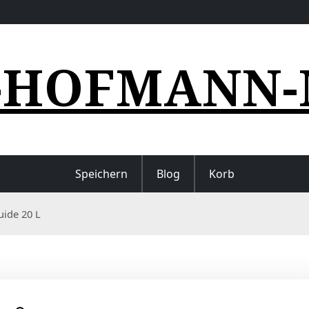
-HOFMANN-
Speichern
Blog
Korb
uide 20 L