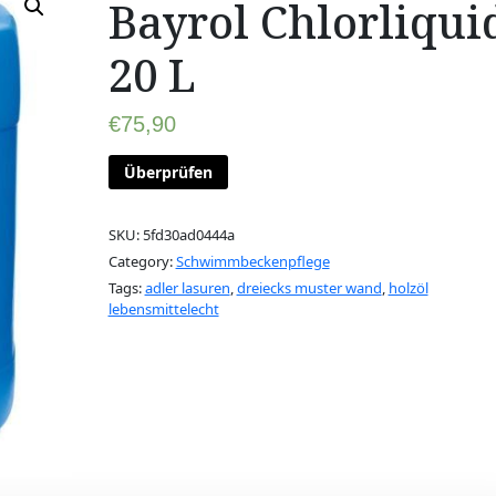
Bayrol Chlorliqui
20 L
€
75,90
Überprüfen
SKU:
5fd30ad0444a
Category:
Schwimmbeckenpflege
Tags:
adler lasuren
,
dreiecks muster wand
,
holzöl
lebensmittelecht