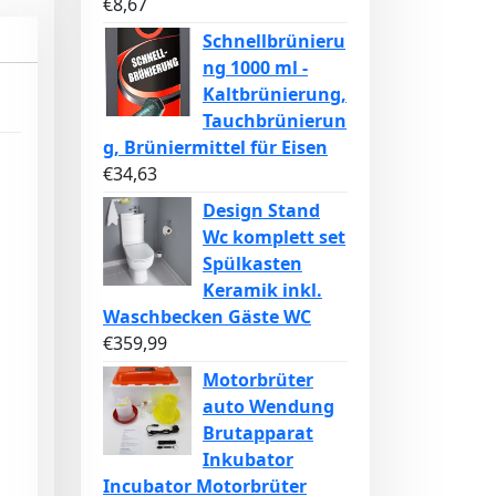
€
8,67
Schnellbrünieru
ng 1000 ml -
Kaltbrünierung,
Tauchbrünierun
g, Brüniermittel für Eisen
€
34,63
Design Stand
Wc komplett set
Spülkasten
Keramik inkl.
Waschbecken Gäste WC
€
359,99
Motorbrüter
auto Wendung
Brutapparat
Inkubator
Incubator Motorbrüter