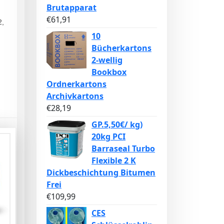
Brutapparat
€
61,91
2,
10
Bücherkartons
2-wellig
Bookbox
Ordnerkartons
Archivkartons
€
28,19
GP.5,50€/ kg)
20kg PCI
Barraseal Turbo
Flexible 2 K
Dickbeschichtung Bitumen
Frei
€
109,99
CES