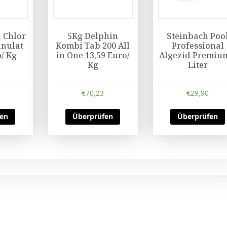
 Chlor
5Kg Delphin
Steinbach Poo
anulat
Kombi Tab 200 All
Professional
o/ Kg
in One 13,59 Euro/
Algezid Premiu
Kg
Liter
€
70,23
€
29,90
fen
Überprüfen
Überprüfen