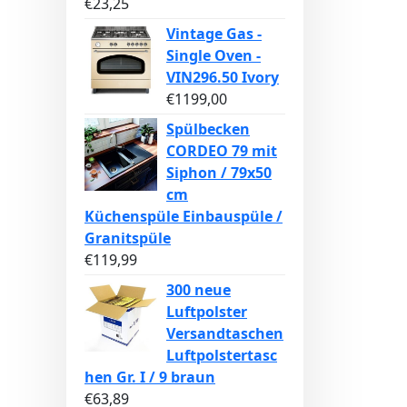
€
23,25
Vintage Gas -
Single Oven -
VIN296.50 Ivory
€
1199,00
Spülbecken
CORDEO 79 mit
Siphon / 79x50
cm
Küchenspüle Einbauspüle /
Granitspüle
€
119,99
300 neue
Luftpolster
Versandtaschen
Luftpolstertasc
hen Gr. I / 9 braun
€
63,89