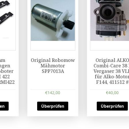
mm
Original Robomow
Original ALK
ngen
Mähmotor
Combi-Care 38 
oboter
SPP7013A
Vergaser 38 VL
 422
für Alko-Moto
RMI422
F144, 411512 #
C
€
142,00
€
40,00
fen
Überprüfen
Überprüfen