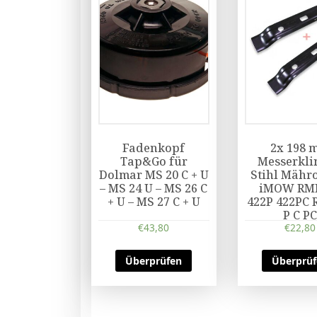
Fadenkopf
2x 198 
Tap&Go für
Messerkli
Dolmar MS 20 C + U
Stihl Mähr
– MS 24 U – MS 26 C
iMOW RMI
+ U – MS 27 C + U
422P 422PC 
P C P
€
43,80
€
22,80
Überprüfen
Überprü