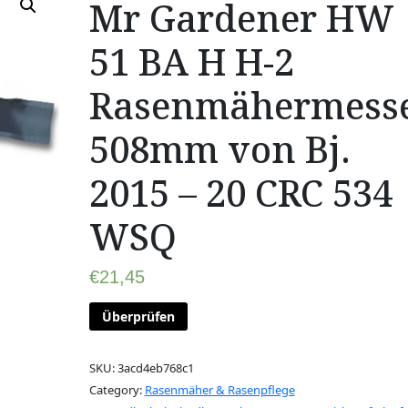
Mr Gardener HW
51 BA H H-2
Rasenmähermess
508mm von Bj.
2015 – 20 CRC 534
WSQ
€
21,45
Überprüfen
SKU:
3acd4eb768c1
Category:
Rasenmäher & Rasenpflege