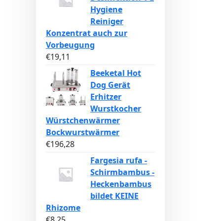
Hygiene
Reiniger
Konzentrat auch zur
Vorbeugung
€
19,11
Beeketal Hot
Dog Gerät
Erhitzer
Wurstkocher
Würstchenwärmer
Bockwurstwärmer
€
196,28
Fargesia rufa -
Schirmbambus -
Heckenbambus
bildet KEINE
Rhizome
€
8,25