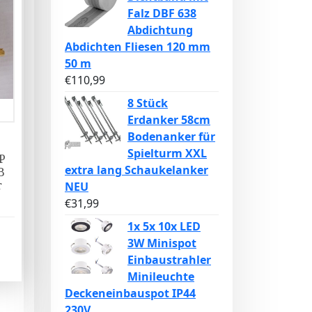
Falz DBF 638
Abdichtung
Abdichten Fliesen 120 mm
50 m
€
110,99
8 Stück
Erdanker 58cm
Bodenanker für
O
Spielturm XXL
P
extra lang Schaukelanker
B
r
NEU
€
31,99
1x 5x 10x LED
3W Minispot
Einbaustrahler
Minileuchte
Deckeneinbauspot IP44
230V