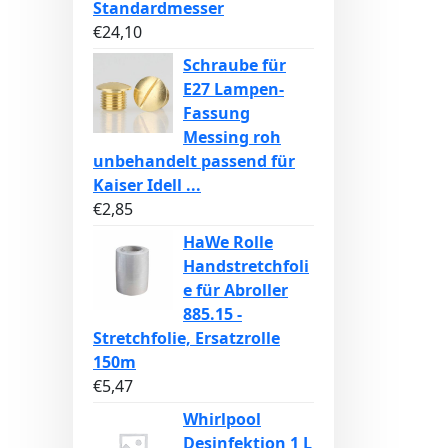
Standardmesser
€
24,10
Schraube für
E27 Lampen-
Fassung
Messing roh
unbehandelt passend für
Kaiser Idell ...
€
2,85
HaWe Rolle
Handstretchfoli
e für Abroller
885.15 -
Stretchfolie, Ersatzrolle
150m
€
5,47
Whirlpool
Desinfektion 1 L