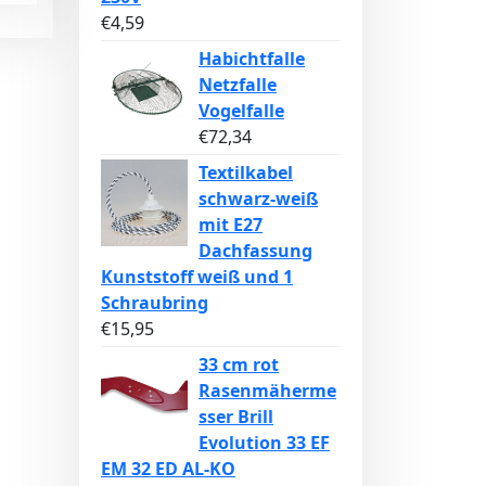
€
4,59
Habichtfalle
Netzfalle
Vogelfalle
€
72,34
Textilkabel
schwarz-weiß
mit E27
Dachfassung
Kunststoff weiß und 1
Schraubring
€
15,95
33 cm rot
Rasenmäherme
sser Brill
Evolution 33 EF
EM 32 ED AL-KO