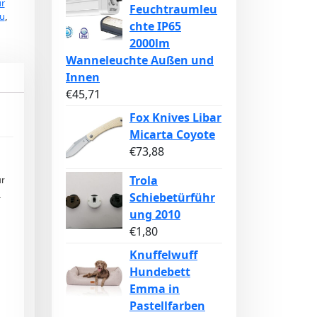
ür
Feuchtraumleu
au
,
chte IP65
2000lm
Wanneleuchte Außen und
Innen
€
45,71
Fox Knives Libar
Micarta Coyote
€
73,88
Trola
r
Schiebetürführ
–
ung 2010
€
1,80
Knuffelwuff
Hundebett
Emma in
Pastellfarben