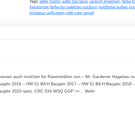
Tags:
adler holzöl
,
adler top lasur
,
carport streichen
,
farbe f
heizkörper
,
farbe für paletten outdoor
,
holzfarbe außen gr
holzlasur auftragen rolle oder pinsel
sser auch mulchen für Rasenmäher von – Mr. Gardener Hagebau nu
aujahr 2016 – HW 51 BA H Baujahr 2017 – HW 51 BA H Baujahr 2018 
Baujahr 2020 spez. CRC 534 WSQ GGP >>… Mehr