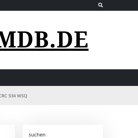
MDB.DE
 CRC 534 WSQ
suchen