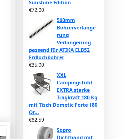
Sunshine Edition
€
72,00
500mm
Bohrerverlänge
rung
Verlängerung
passend für ATIKA ELB52
Erdlochbohrer
€
35,00
XXL
Campingstuhl
EXTRA starke
Tragkraft 180 Kg
mit Tisch Dometic Forte 180
Or...
€
82,59
Sopro
Dichtband mit