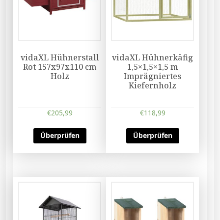
vidaXL Hühnerstall
vidaXL Hühnerkäfig
Rot 157x97x110 cm
1,5×1,5×1,5 m
Holz
Imprägniertes
Kiefernholz
€
205,99
€
118,99
Überprüfen
Überprüfen