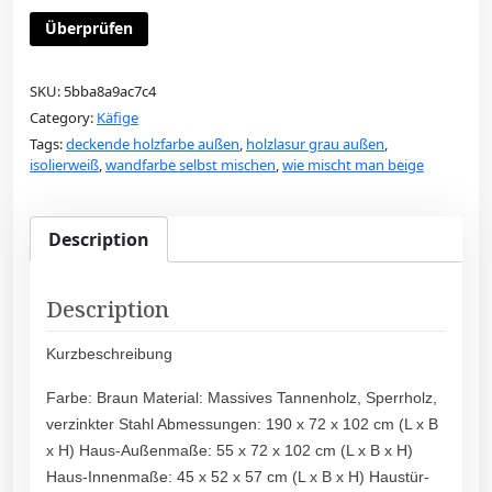
Überprüfen
SKU:
5bba8a9ac7c4
Category:
Käfige
Tags:
deckende holzfarbe außen
,
holzlasur grau außen
,
isolierweiß
,
wandfarbe selbst mischen
,
wie mischt man beige
Description
Description
Kurzbeschreibung
Farbe: Braun Material: Massives Tannenholz, Sperrholz,
verzinkter Stahl Abmessungen: 190 x 72 x 102 cm (L x B
x H) Haus-Außenmaße: 55 x 72 x 102 cm (L x B x H)
Haus-Innenmaße: 45 x 52 x 57 cm (L x B x H) Haustür-