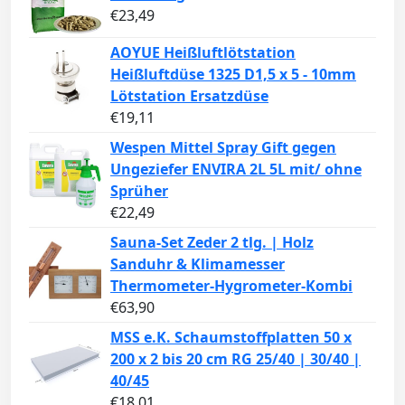
€
23,49
AOYUE Heißluftlötstation
Heißluftdüse 1325 D1,5 x 5 - 10mm
Lötstation Ersatzdüse
€
19,11
Wespen Mittel Spray Gift gegen
Ungeziefer ENVIRA 2L 5L mit/ ohne
Sprüher
€
22,49
Sauna-Set Zeder 2 tlg. | Holz
Sanduhr & Klimamesser
Thermometer-Hygrometer-Kombi
€
63,90
MSS e.K. Schaumstoffplatten 50 x
200 x 2 bis 20 cm RG 25/40 | 30/40 |
40/45
€
18,01