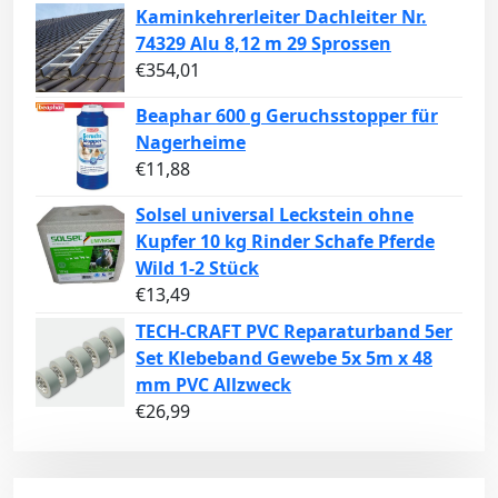
Kaminkehrerleiter Dachleiter Nr.
74329 Alu 8,12 m 29 Sprossen
€
354,01
Beaphar 600 g Geruchsstopper für
Nagerheime
€
11,88
Solsel universal Leckstein ohne
Kupfer 10 kg Rinder Schafe Pferde
Wild 1-2 Stück
€
13,49
TECH-CRAFT PVC Reparaturband 5er
Set Klebeband Gewebe 5x 5m x 48
mm PVC Allzweck
€
26,99