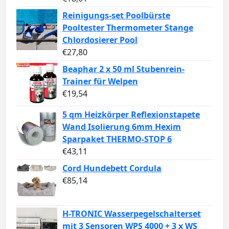
Reinigungs-set Poolbürste
Pooltester Thermometer Stange
Chlordosierer Pool
€
27,80
Beaphar 2 x 50 ml Stubenrein-
Trainer für Welpen
€
19,54
5 qm Heizkörper Reflexionstapete
Wand Isolierung 6mm Hexim
Sparpaket THERMO-STOP 6
€
43,11
Cord Hundebett Cordula
€
85,14
H-TRONIC Wasserpegelschalterset
mit 3 Sensoren WPS 4000 + 3 x WS