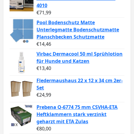
4010
€
71,99
Pool Bodenschutz Matte
Unterlegmatte Bodenschutzmatte
Planschbecken Schutzmatte
€
14,46
Virbac Dermacool 50 ml Sprühlotion
für Hunde und Katzen
€
13,40
Fledermaushaus 22 x 12 x 34 cm 2er-
Set
€
24,99
Prebena Q-6774 75 mm CSVHA-ETA
Heftklammern stark verzinkt
geharzt mit ETA Zulas
€
80,00