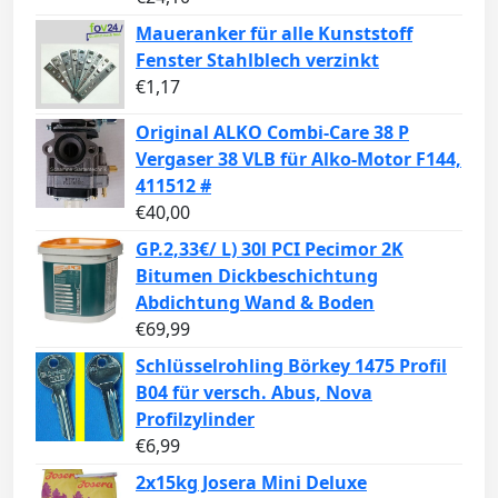
Maueranker für alle Kunststoff
Fenster Stahlblech verzinkt
€
1,17
Original ALKO Combi-Care 38 P
Vergaser 38 VLB für Alko-Motor F144,
411512 #
€
40,00
GP.2,33€/ L) 30l PCI Pecimor 2K
Bitumen Dickbeschichtung
Abdichtung Wand & Boden
€
69,99
Schlüsselrohling Börkey 1475 Profil
B04 für versch. Abus, Nova
Profilzylinder
€
6,99
2x15kg Josera Mini Deluxe