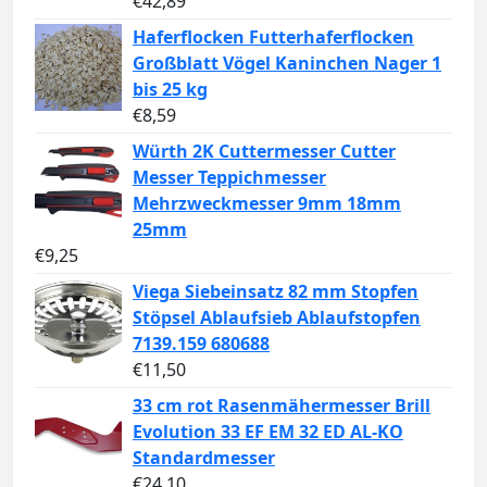
€
42,89
Haferflocken Futterhaferflocken
Großblatt Vögel Kaninchen Nager 1
bis 25 kg
€
8,59
Würth 2K Cuttermesser Cutter
Messer Teppichmesser
Mehrzweckmesser 9mm 18mm
25mm
€
9,25
Viega Siebeinsatz 82 mm Stopfen
Stöpsel Ablaufsieb Ablaufstopfen
7139.159 680688
€
11,50
33 cm rot Rasenmähermesser Brill
Evolution 33 EF EM 32 ED AL-KO
Standardmesser
€
24,10