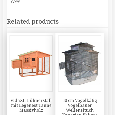
yyyyy
Related products
vidaXL Hühnerstall
60 cm Vogelkäfig
mit Legenest Tanne
Vogelbauer
Massivholz
Wellensittich
Kanarien Voliere