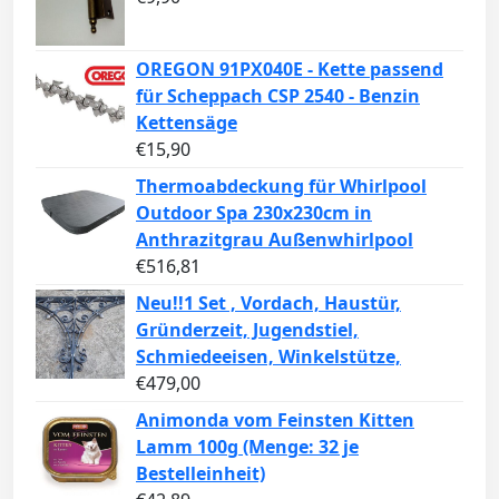
OREGON 91PX040E - Kette passend
für Scheppach CSP 2540 - Benzin
Kettensäge
€
15,90
Thermoabdeckung für Whirlpool
Outdoor Spa 230x230cm in
Anthrazitgrau Außenwhirlpool
€
516,81
Neu!!1 Set , Vordach, Haustür,
Gründerzeit, Jugendstiel,
Schmiedeeisen, Winkelstütze,
€
479,00
Animonda vom Feinsten Kitten
Lamm 100g (Menge: 32 je
Bestelleinheit)