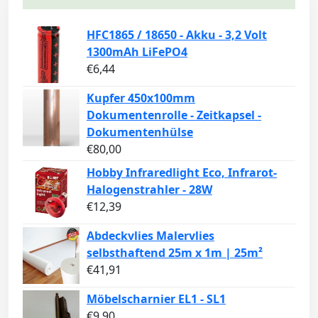
HFC1865 / 18650 - Akku - 3,2 Volt
1300mAh LiFePO4
€
6,44
Kupfer 450x100mm
Dokumentenrolle - Zeitkapsel -
Dokumentenhülse
€
80,00
Hobby Infraredlight Eco, Infrarot-
Halogenstrahler - 28W
€
12,39
Abdeckvlies Malervlies
selbsthaftend 25m x 1m | 25m²
€
41,91
Möbelscharnier EL1 - SL1
€
9,90