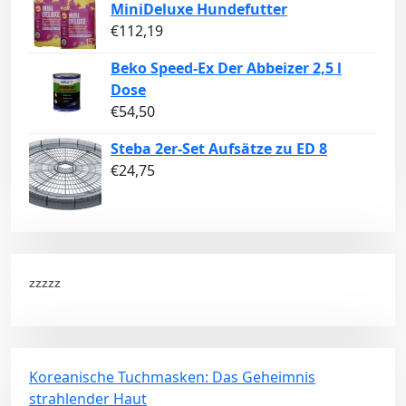
MiniDeluxe Hundefutter
€
112,19
Beko Speed-Ex Der Abbeizer 2,5 l
Dose
€
54,50
Steba 2er-Set Aufsätze zu ED 8
€
24,75
zzzzz
Koreanische Tuchmasken: Das Geheimnis
strahlender Haut