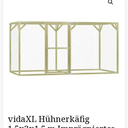
vidaXL Hühnerkäfig