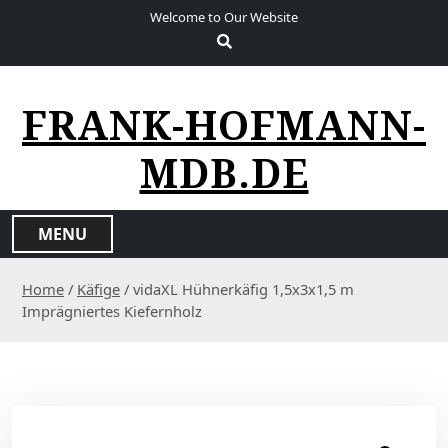
S
Welcome to Our Website
k
i
p
t
FRANK-HOFMANN-
o
c
MDB.DE
o
n
t
MENU
e
n
Home
/
Käfige
/ vidaXL Hühnerkäfig 1,5x3x1,5 m
t
Imprägniertes Kiefernholz