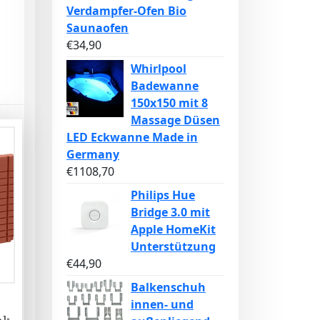
Verdampfer-Ofen Bio
Saunaofen
€
34,90
Whirlpool
Badewanne
150x150 mit 8
Massage Düsen
LED Eckwanne Made in
Germany
€
1108,70
Philips Hue
Bridge 3.0 mit
Apple HomeKit
Unterstützung
€
44,90
Balkenschuh
innen- und