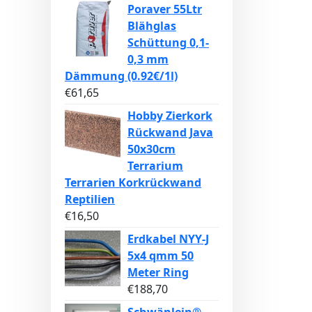
Poraver 55Ltr
Blähglas
Schüttung 0,1-
0,3 mm
Dämmung (0.92€/1l)
€
61,65
Hobby Zierkork
Rückwand Java
50x30cm
Terrarium
Terrarien Korkrückwand
Reptilien
€
16,50
Erdkabel NYY-J
5x4 qmm 50
Meter Ring
€
188,70