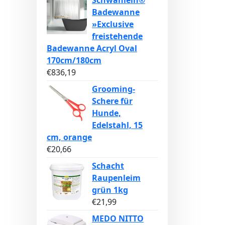
Schwänlein®
Badewanne
»Exclusive
freistehende
Badewanne Acryl Oval
170cm/180cm
€
836,19
Grooming-
Schere für
Hunde,
Edelstahl, 15
cm, orange
€
20,66
Schacht
Raupenleim
grün 1kg
€
21,99
MEDO NITTO