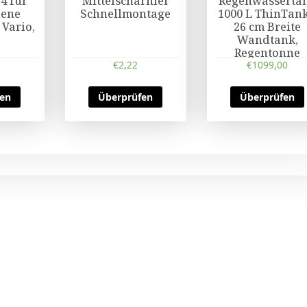
4 für
Mittelscharnier
Regenwasserta
dene
Schnellmontage
1000 L ThinTank
 Vario,
26 cm Breite
Wandtank,
Regentonne
€
2,22
€
1099,00
fen
Überprüfen
Überprüfen