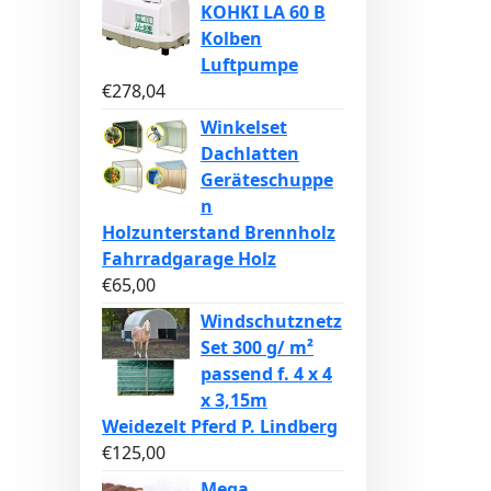
KOHKI LA 60 B
Kolben
Luftpumpe
€
278,04
Winkelset
Dachlatten
Geräteschuppe
n
Holzunterstand Brennholz
Fahrradgarage Holz
€
65,00
Windschutznetz
Set 300 g/ m²
passend f. 4 x 4
x 3,15m
Weidezelt Pferd P. Lindberg
€
125,00
Mega