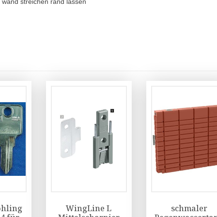
z, wand streichen rand lassen
ohling
WingLine L
schmaler