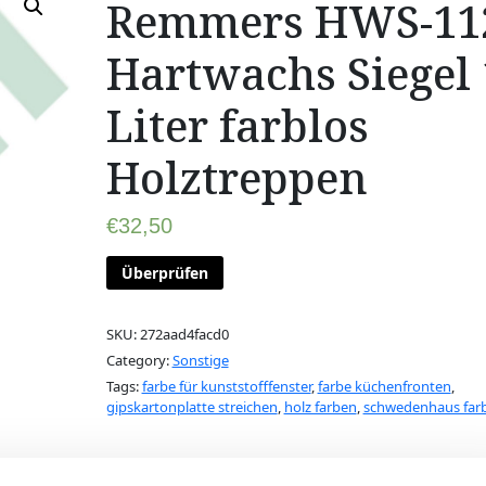
Remmers HWS-11
Hartwachs Siegel 
Liter farblos
Holztreppen
€
32,50
Überprüfen
SKU:
272aad4facd0
Category:
Sonstige
Tags:
farbe für kunststofffenster
,
farbe küchenfronten
,
gipskartonplatte streichen
,
holz farben
,
schwedenhaus far