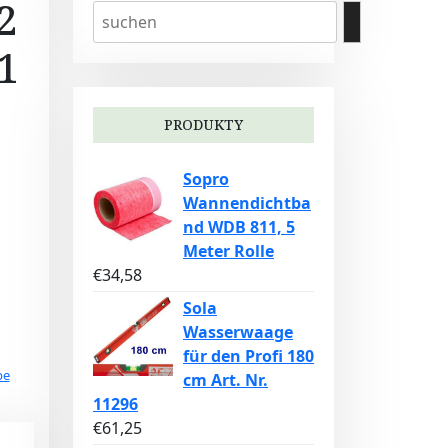
2
1
PRODUKTY
Sopro
Wannendichtba
nd WDB 811, 5
Meter Rolle
€
34,58
Sola
Wasserwaage
für den Profi 180
be
cm Art. Nr.
11296
€
61,25