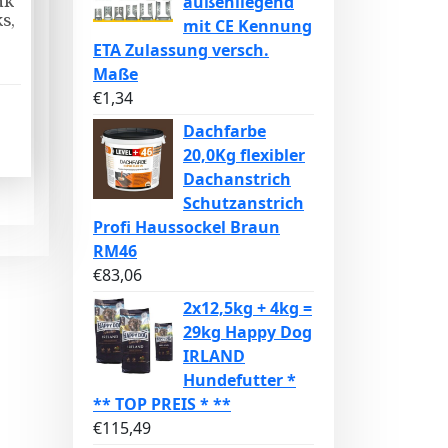
nk
außenliegend
s,
mit CE Kennung
ETA Zulassung versch.
Maße
€
1,34
Dachfarbe
20,0Kg flexibler
Dachanstrich
Schutzanstrich
Profi Haussockel Braun
RM46
€
83,06
2x12,5kg + 4kg =
29kg Happy Dog
IRLAND
Hundefutter *
** TOP PREIS * **
€
115,49