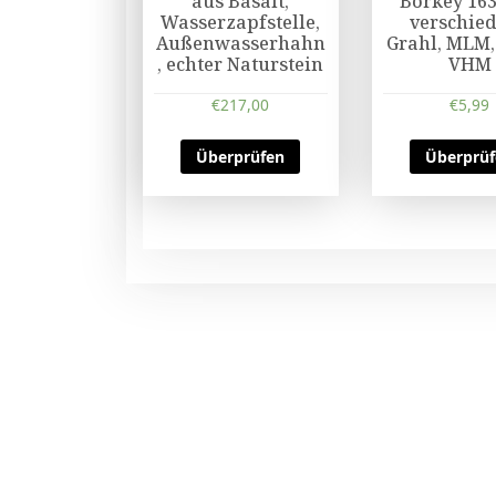
aus Basalt,
Börkey 163
Wasserzapfstelle,
verschie
Außenwasserhahn
Grahl, MLM,
, echter Naturstein
VHM
€
217,00
€
5,99
Überprüfen
Überprü