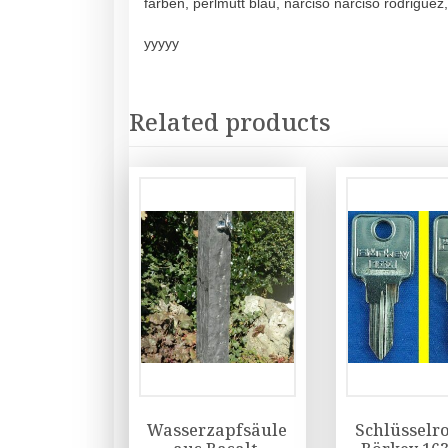
farben, perlmutt blau, narciso narciso rodrigue
yyyyy
Related products
Wasserzapfsäule
Schlüsselr