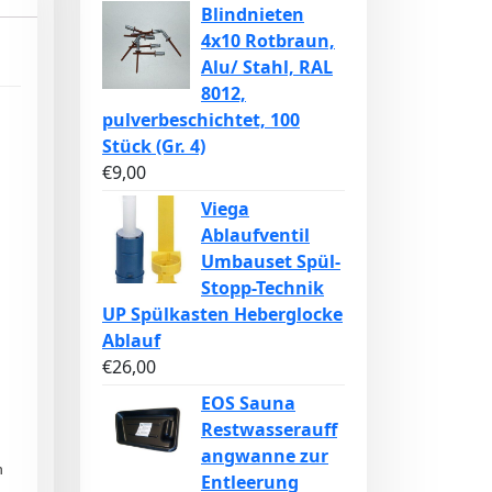
Blindnieten
4x10 Rotbraun,
Alu/ Stahl, RAL
8012,
pulverbeschichtet, 100
Stück (Gr. 4)
€
9,00
Viega
Ablaufventil
Umbauset Spül-
Stopp-Technik
UP Spülkasten Heberglocke
Ablauf
€
26,00
EOS Sauna
Restwasserauff
angwanne zur
n
Entleerung