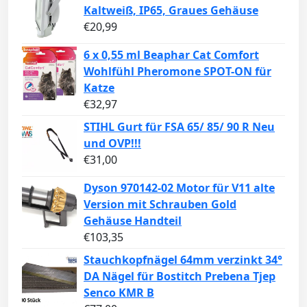
Kaltweiß, IP65, Graues Gehäuse
€
20,99
6 x 0,55 ml Beaphar Cat Comfort
Wohlfühl Pheromone SPOT-ON für
Katze
€
32,97
STIHL Gurt für FSA 65/ 85/ 90 R Neu
und OVP!!!
€
31,00
Dyson 970142-02 Motor für V11 alte
Version mit Schrauben Gold
Gehäuse Handteil
€
103,35
Stauchkopfnägel 64mm verzinkt 34°
DA Nägel für Bostitch Prebena Tjep
Senco KMR B