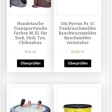
Hundetasche
10x Pyrexx Px-1C
Transporttasche
Funkrauchmelder
Farben M-XL für
Rauchwarnmelder
York, Shih-Tzu,
Rauchmelder
Chihuahua
vernetzbar
€
24,24
€
628,16
Überprüfen
Überprüfen