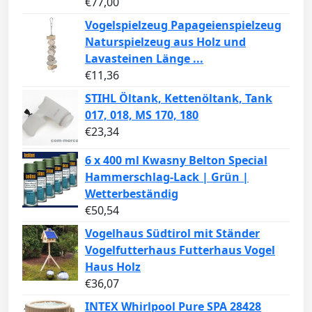
€
77,00
Vogelspielzeug Papageienspielzeug
Naturspielzeug aus Holz und
Lavasteinen Länge ...
€
11,36
STIHL Öltank, Kettenöltank, Tank
017, 018, MS 170, 180
€
23,34
6 x 400 ml Kwasny Belton Special
Hammerschlag-Lack | Grün |
Wetterbeständig
€
50,54
Vogelhaus Südtirol mit Ständer
Vogelfutterhaus Futterhaus Vogel
Haus Holz
€
36,07
INTEX Whirlpool Pure SPA 28428