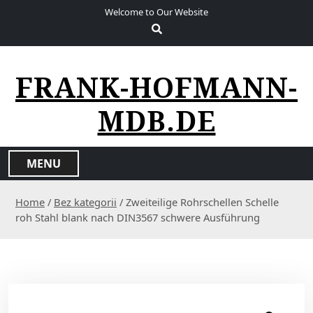
S
Welcome to Our Website
k
i
p
t
FRANK-HOFMANN-
o
c
MDB.DE
o
n
t
MENU
e
n
Home
/
Bez kategorii
/ Zweiteilige Rohrschellen Schelle
t
roh Stahl blank nach DIN3567 schwere Ausführung