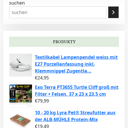
suchen
PRODUKTY
Textilkabel Lampenpendel weiss mit
E27 Porzellanfassung inkl.
Klemmnippel Zugentla...
€
24,95
Exo Terra PT3655 Turtle Cliff groß mit
Filter + Felsen, 37 x 23 x 23,5 cm
€
79,99
10 - 20 kg Lyra Pet® Streufutter aus
der ALB-MÜHLE Protein-Mix
€
19,49