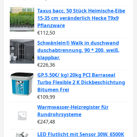
Taxus bacc. 50 Stück Heimische-Eibe
15-35 cm veränderlich Hecke T9x9
Pflanzware
€
112,50
Schwänlein® Walk in duschwand
duschabtrennung, 90 * 200, weiß,
klappbar,
€
226,36
GP.5,50€/ kg) 20kg PCI Barraseal
Turbo Flexible 2 K Dickbeschichtung
Bitumen Frei
€
109,99
Warmwasser-Heizregister für
Rundrohrsysteme
€
247,48
LED Flutlicht mit Sensor 30W, 6500K