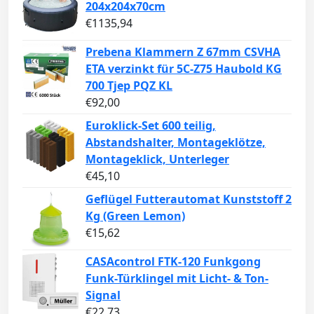
204x204x70cm
€
1135,94
Prebena Klammern Z 67mm CSVHA
ETA verzinkt für 5C-Z75 Haubold KG
700 Tjep PQZ KL
€
92,00
Euroklick-Set 600 teilig,
Abstandshalter, Montageklötze,
Montageklick, Unterleger
€
45,10
Geflügel Futterautomat Kunststoff 2
Kg (Green Lemon)
€
15,62
CASAcontrol FTK-120 Funkgong
Funk-Türklingel mit Licht- & Ton-
Signal
€
22,73