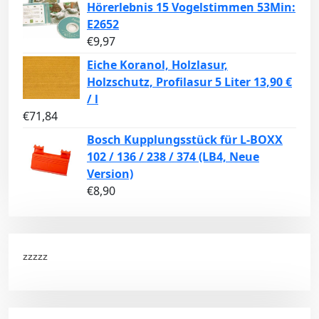
Hörerlebnis 15 Vogelstimmen 53Min:
E2652
€
9,97
Eiche Koranol, Holzlasur,
Holzschutz, Profilasur 5 Liter 13,90 €
/ l
€
71,84
Bosch Kupplungsstück für L-BOXX
102 / 136 / 238 / 374 (LB4, Neue
Version)
€
8,90
zzzzz