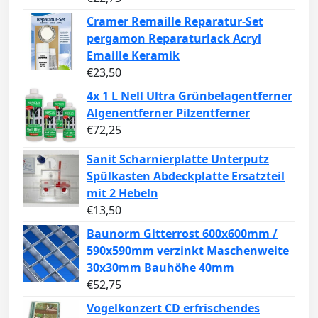
Cramer Remaille Reparatur-Set
pergamon Reparaturlack Acryl
Emaille Keramik
€
23,50
4x 1 L Nell Ultra Grünbelagentferner
Algenentferner Pilzentferner
€
72,25
Sanit Scharnierplatte Unterputz
Spülkasten Abdeckplatte Ersatzteil
mit 2 Hebeln
€
13,50
Baunorm Gitterrost 600x600mm /
590x590mm verzinkt Maschenweite
30x30mm Bauhöhe 40mm
€
52,75
Vo­gel­kon­zert CD erfrischendes