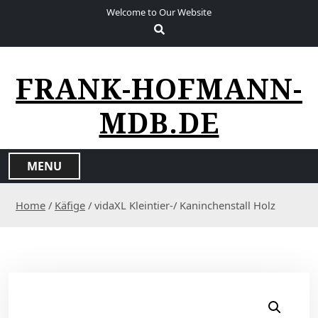
S
Welcome to Our Website
k
i
p
t
FRANK-HOFMANN-
o
c
MDB.DE
o
n
t
MENU
e
n
Home
/
Käfige
/ vidaXL Kleintier-/ Kaninchenstall Holz
t