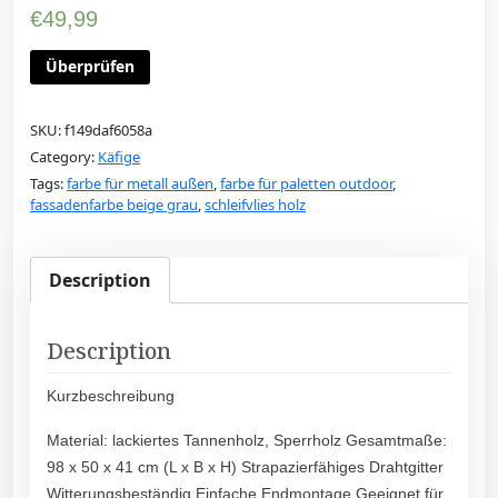
€
49,99
Überprüfen
SKU:
f149daf6058a
Category:
Käfige
Tags:
farbe für metall außen
,
farbe für paletten outdoor
,
fassadenfarbe beige grau
,
schleifvlies holz
Description
Description
Kurzbeschreibung
Material: lackiertes Tannenholz, Sperrholz Gesamtmaße:
98 x 50 x 41 cm (L x B x H) Strapazierfähiges Drahtgitter
Witterungsbeständig Einfache Endmontage Geeignet für