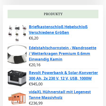
PRODUKTY
Briefkastenschloß Hebelschloß
Verschiedene Größen
€
6,20
Edelstahlschornstein - Wandrosette
/ Wetterkragen Premium 0,6mm
Einwandig Kamin
€
20,16
Revolt Powerbank & Solar-Konverter
300 Ah, 2x 230 V, 12 V, USB, 1000W
€
945,00
vidaXL Hühnerstall mit Legenest
Tanne Massivholz
€
236,99