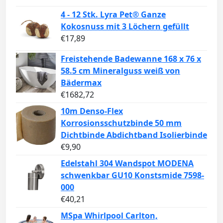
4 - 12 Stk. Lyra Pet® Ganze
Kokosnuss mit 3 Löchern gefüllt
€
17,89
Freistehende Badewanne 168 x 76 x
58.5 cm Mineralguss weiß von
Bädermax
€
1682,72
10m Denso-Flex
Korrosionsschutzbinde 50 mm
Dichtbinde Abdichtband Isolierbinde
€
9,90
Edelstahl 304 Wandspot MODENA
schwenkbar GU10 Konstsmide 7598-
000
€
40,21
MSpa Whirlpool Carlton,