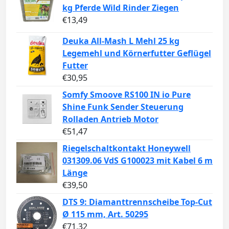
kg Pferde Wild Rinder Ziegen
€
13,49
Deuka All-Mash L Mehl 25 kg
Legemehl und Körnerfutter Geflügel
Futter
€
30,95
Somfy Smoove RS100 IN io Pure
Shine Funk Sender Steuerung
Rolladen Antrieb Motor
€
51,47
Riegelschaltkontakt Honeywell
031309.06 VdS G100023 mit Kabel 6 m
Länge
€
39,50
DTS 9: Diamanttrennscheibe Top-Cut
Ø 115 mm, Art. 50295
€
71,32