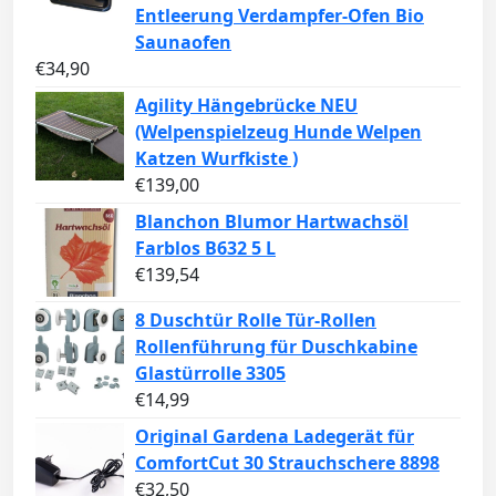
Entleerung Verdampfer-Ofen Bio
Saunaofen
€
34,90
Agility Hängebrücke NEU
(Welpenspielzeug Hunde Welpen
Katzen Wurfkiste )
€
139,00
Blanchon Blumor Hartwachsöl
Farblos B632 5 L
€
139,54
8 Duschtür Rolle Tür-Rollen
Rollenführung für Duschkabine
Glastürrolle 3305
€
14,99
Original Gardena Ladegerät für
ComfortCut 30 Strauchschere 8898
€
32,50