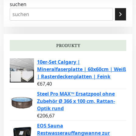
suchen
PRODUKTY
10er-Set Calgary |
Mineralfaserplatte | 60x60cm | Weiß
| Rasterdeckenplatten | Feink
€
67,40
Steel Pro MAX™ Ersatzpool ohne
Zubehör Ø 366 x 100 cm, Rattan-
Optik rund
€
206,67
EOS Sauna
Restwasserauffangwanne zur