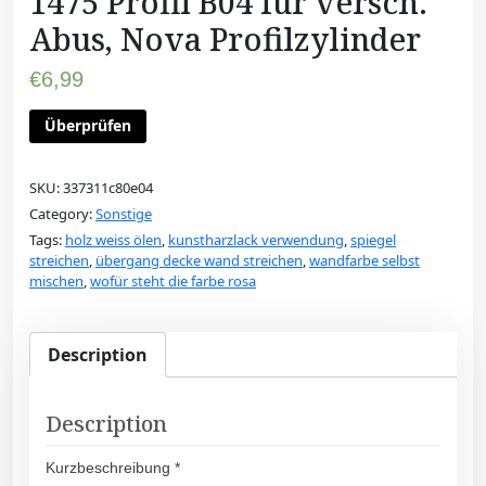
1475 Profil B04 für versch.
Abus, Nova Profilzylinder
€
6,99
Überprüfen
SKU:
337311c80e04
Category:
Sonstige
Tags:
holz weiss ölen
,
kunstharzlack verwendung
,
spiegel
streichen
,
übergang decke wand streichen
,
wandfarbe selbst
mischen
,
wofür steht die farbe rosa
Description
Description
Kurzbeschreibung *