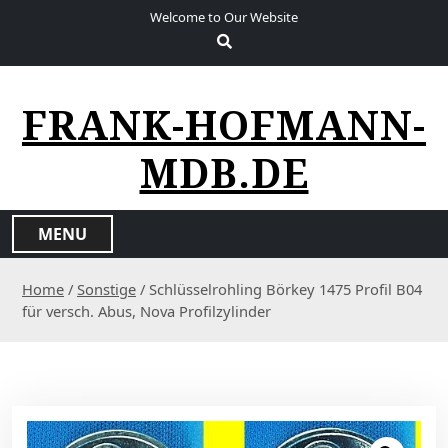
S
Welcome to Our Website
k
i
p
t
FRANK-HOFMANN-
o
c
MDB.DE
o
n
t
MENU
e
n
Home
/
Sonstige
/ Schlüsselrohling Börkey 1475 Profil B04
t
für versch. Abus, Nova Profilzylinder