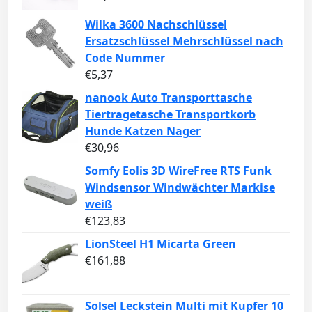
Wilka 3600 Nachschlüssel
Ersatzschlüssel Mehrschlüssel nach
Code Nummer
€
5,37
nanook Auto Transporttasche
Tiertragetasche Transportkorb
Hunde Katzen Nager
€
30,96
Somfy Eolis 3D WireFree RTS Funk
Windsensor Windwächter Markise
weiß
€
123,83
LionSteel H1 Micarta Green
€
161,88
Solsel Leckstein Multi mit Kupfer 10