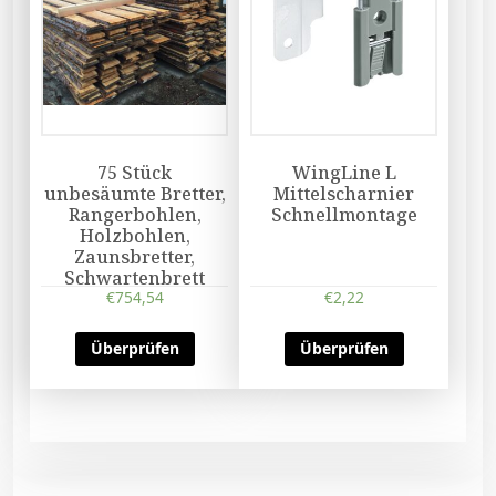
75 Stück
WingLine L
unbesäumte Bretter,
Mittelscharnier
Rangerbohlen,
Schnellmontage
Holzbohlen,
Zaunsbretter,
Schwartenbrett
€
754,54
€
2,22
Überprüfen
Überprüfen