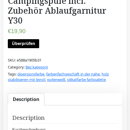
Campingspüle incl.
Zubehör Ablaufgarnitur
Y30
€
19,90
Überprüfen
SKU:
e588a1905b31
Category:
Bez kategorii
Tags:
dipersionsfarbe
,
farbenfachgeschäft in der nähe
,
holz
stabilisieren mit leinöl
,
isolierweiß
,
silikatfarbe farbpalette
Description
Description
Kurzbeschreibung