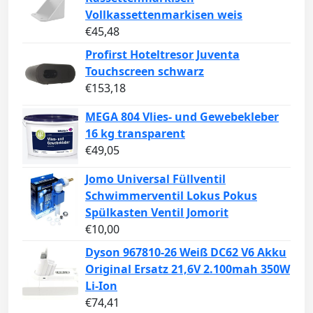
Vollkassettenmarkisen weis
€
45,48
Profirst Hoteltresor Juventa
Touchscreen schwarz
€
153,18
MEGA 804 Vlies- und Gewebekleber
16 kg transparent
€
49,05
Jomo Universal Füllventil
Schwimmerventil Lokus Pokus
Spülkasten Ventil Jomorit
€
10,00
Dyson 967810-26 Weiß DC62 V6 Akku
Original Ersatz 21,6V 2.100mah 350W
Li-Ion
€
74,41