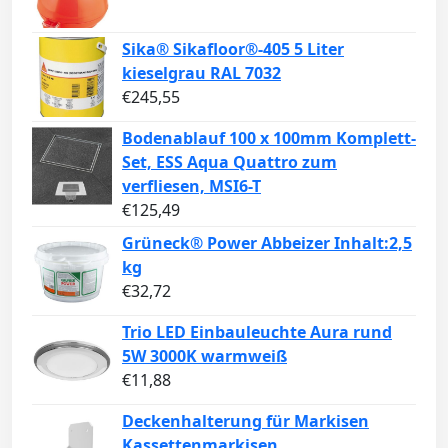
Sika® Sikafloor®-405 5 Liter
kieselgrau RAL 7032
€
245,55
Bodenablauf 100 x 100mm Komplett-
Set, ESS Aqua Quattro zum
verfliesen, MSI6-T
€
125,49
Grüneck® Power Abbeizer Inhalt:2,5
kg
€
32,72
Trio LED Einbauleuchte Aura rund
5W 3000K warmweiß
€
11,88
Deckenhalterung für Markisen
Kassettenmarkisen