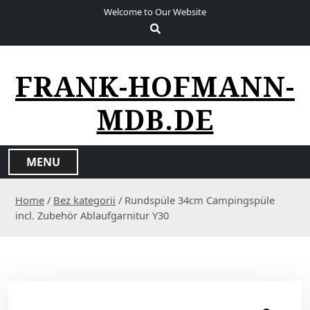
S
Welcome to Our Website
k
i
p
t
FRANK-HOFMANN-
o
c
MDB.DE
o
n
t
MENU
e
n
Home
/
Bez kategorii
/ Rundspüle 34cm Campingspüle
t
incl. Zubehör Ablaufgarnitur Y30