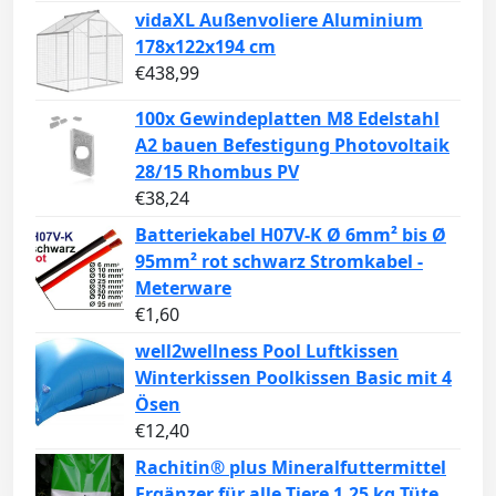
vidaXL Außenvoliere Aluminium
178x122x194 cm
€
438,99
100x Gewindeplatten M8 Edelstahl
A2 bauen Befestigung Photovoltaik
28/15 Rhombus PV
€
38,24
Batteriekabel H07V-K Ø 6mm² bis Ø
95mm² rot schwarz Stromkabel -
Meterware
€
1,60
well2wellness Pool Luftkissen
Winterkissen Poolkissen Basic mit 4
Ösen
€
12,40
Rachitin® plus Mineralfuttermittel
Ergänzer für alle Tiere 1,25 kg Tüte