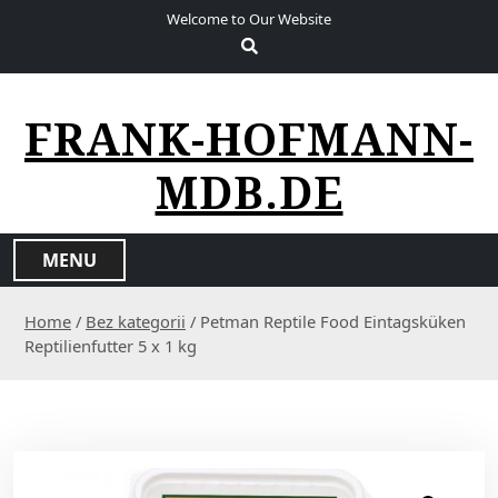
S
Welcome to Our Website
k
i
p
t
FRANK-HOFMANN-
o
c
MDB.DE
o
n
t
MENU
e
n
Home
/
Bez kategorii
/ Petman Reptile Food Eintagsküken
t
Reptilienfutter 5 x 1 kg