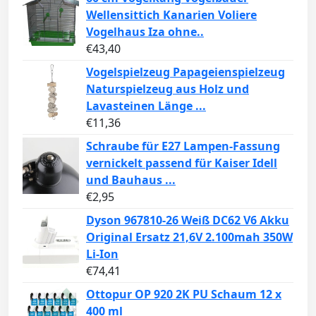
Wellensittich Kanarien Voliere
Vogelhaus Iza ohne..
€
43,40
Vogelspielzeug Papageienspielzeug
Naturspielzeug aus Holz und
Lavasteinen Länge ...
€
11,36
Schraube für E27 Lampen-Fassung
vernickelt passend für Kaiser Idell
und Bauhaus ...
€
2,95
Dyson 967810-26 Weiß DC62 V6 Akku
Original Ersatz 21,6V 2.100mah 350W
Li-Ion
€
74,41
Ottopur OP 920 2K PU Schaum 12 x
400 ml