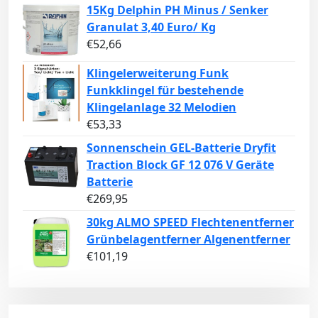
15Kg Delphin PH Minus / Senker
Granulat 3,40 Euro/ Kg
€
52,66
Klingelerweiterung Funk
Funkklingel für bestehende
Klingelanlage 32 Melodien
€
53,33
Sonnenschein GEL-Batterie Dryfit
Traction Block GF 12 076 V Geräte
Batterie
€
269,95
30kg ALMO SPEED Flechtenentferner
Grünbelagentferner Algenentferner
€
101,19