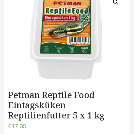
Petman Reptile Food
Eintagsküken
Reptilienfutter 5 x 1 kg
€
47,35