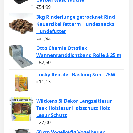
Garten Waschküche
€
54,99
3kg Rinderlunge getrocknet Rind
Kauartikel fettarm Hundesnacks
Hundefutter
€
31,92
Otto Chemie Ottoflex
Wannenranddichtband Rolle á 25 m
€
82,50
Lucky Reptile - Basking Sun - 75W
€
11,13
Wilckens 5l Dekor Langzeitlasur
Teak Holzlasur Holzschutz Holz
Lasur Schutz
€
27,00
60 cm Vogelkäfig Vogelbauer