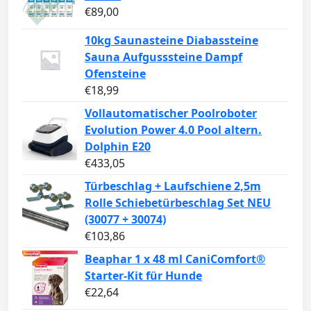
€
89,00
10kg Saunasteine Diabassteine
Sauna Aufgusssteine Dampf
Ofensteine
€
18,99
Vollautomatischer Poolroboter
Evolution Power 4.0 Pool altern.
Dolphin E20
€
433,05
Türbeschlag + Laufschiene 2,5m
Rolle Schiebetürbeschlag Set NEU
(30077 + 30074)
€
103,86
Beaphar 1 x 48 ml CaniComfort®
Starter-Kit für Hunde
€
22,64