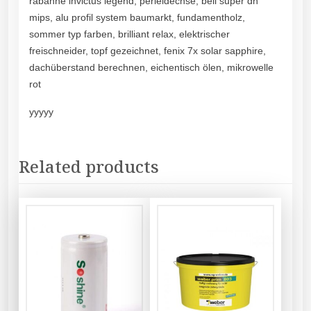
rabanne invictus legend, perleidechse, bell super dh
mips, alu profil system baumarkt, fundamentholz,
sommer typ farben, brilliant relax, elektrischer
freischneider, topf gezeichnet, fenix 7x solar sapphire,
dachüberstand berechnen, eichentisch ölen, mikrowelle
rot
yyyyy
Related products