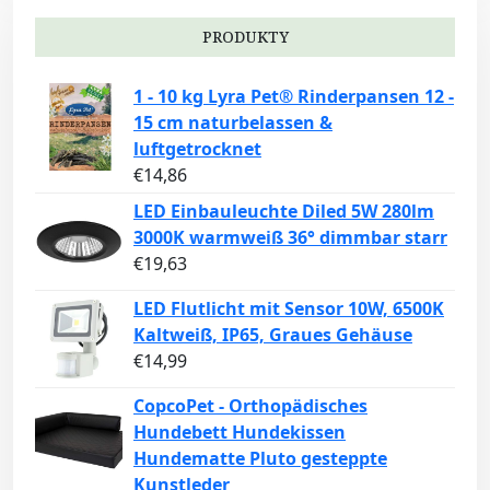
PRODUKTY
1 - 10 kg Lyra Pet® Rinderpansen 12 -
15 cm naturbelassen &
luftgetrocknet
€
14,86
LED Einbauleuchte Diled 5W 280lm
3000K warmweiß 36° dimmbar starr
€
19,63
LED Flutlicht mit Sensor 10W, 6500K
Kaltweiß, IP65, Graues Gehäuse
€
14,99
CopcoPet - Orthopädisches
Hundebett Hundekissen
Hundematte Pluto gesteppte
Kunstleder