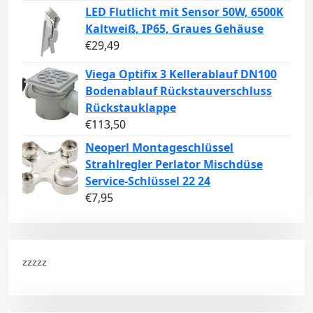
LED Flutlicht mit Sensor 50W, 6500K
Kaltweiß, IP65, Graues Gehäuse
€
29,49
Viega Optifix 3 Kellerablauf DN100
Bodenablauf Rückstauverschluss
Rückstauklappe
€
113,50
Neoperl Montageschlüssel
Strahlregler Perlator Mischdüse
Service-Schlüssel 22 24
€
7,95
zzzzz