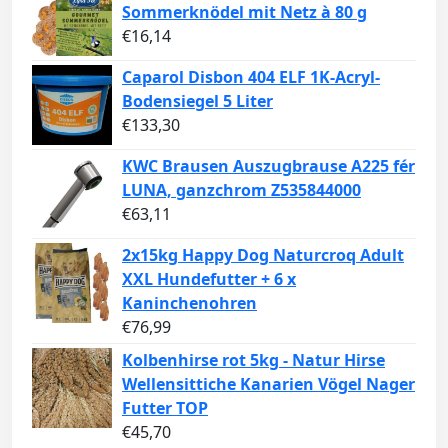
Sommerknödel mit Netz à 80 g
€
16,14
Caparol Disbon 404 ELF 1K-Acryl-
Bodensiegel 5 Liter
€
133,30
KWC Brausen Auszugbrause A225 fér
LUNA, ganzchrom Z535844000
€
63,11
2x15kg Happy Dog Naturcroq Adult
XXL Hundefutter + 6 x
Kaninchenohren
€
76,99
Kolbenhirse rot 5kg - Natur Hirse
Wellensittiche Kanarien Vögel Nager
Futter TOP
€
45,70