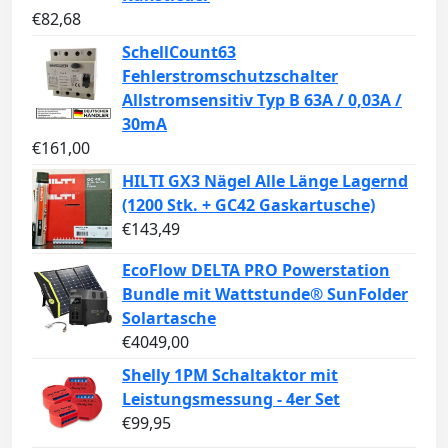
€
82,68
SchellCount63
Fehlerstromschutzschalter
Allstromsensitiv Typ B 63A / 0,03A /
30mA
€
161,00
HILTI GX3 Nägel Alle Länge Lagernd
(1200 Stk. + GC42 Gaskartusche)
€
143,49
EcoFlow DELTA PRO Powerstation
Bundle mit Wattstunde® SunFolder
Solartasche
€
4049,00
Shelly 1PM Schaltaktor mit
Leistungsmessung - 4er Set
€
99,95