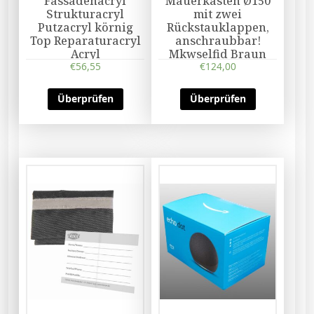
Fassadenacryl
Mauerkasten Ø150
Strukturacryl
mit zwei
Putzacryl körnig
Rückstauklappen,
Top Reparaturacryl
anschraubbar!
Acryl
Mkwselfid Braun
€
56,55
€
124,00
Überprüfen
Überprüfen