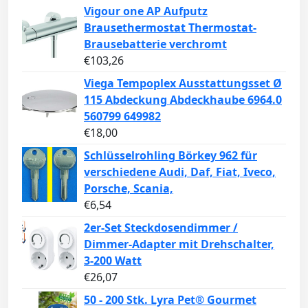
Vigour one AP Aufputz
Brausethermostat Thermostat-
Brausebatterie verchromt
€
103,26
Viega Tempoplex Ausstattungsset Ø
115 Abdeckung Abdeckhaube 6964.0
560799 649982
€
18,00
Schlüsselrohling Börkey 962 für
verschiedene Audi, Daf, Fiat, Iveco,
Porsche, Scania,
€
6,54
2er-Set Steckdosendimmer /
Dimmer-Adapter mit Drehschalter,
3-200 Watt
€
26,07
50 - 200 Stk. Lyra Pet® Gourmet