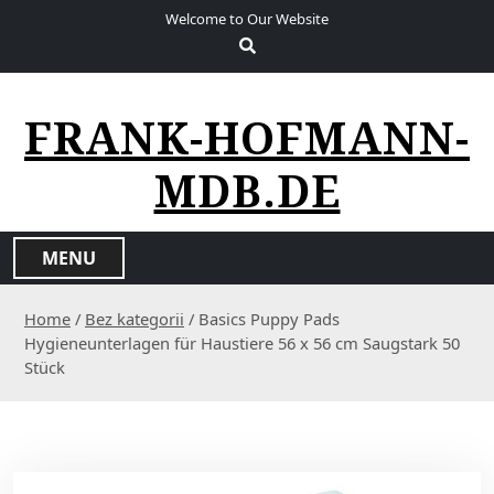
S
Welcome to Our Website
k
i
p
t
FRANK-HOFMANN-
o
c
MDB.DE
o
n
t
MENU
e
n
Home
/
Bez kategorii
/ Basics Puppy Pads
t
Hygieneunterlagen für Haustiere 56 x 56 cm Saugstark 50
Stück