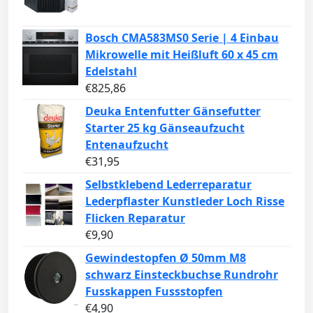
Bosch CMA583MS0 Serie | 4 Einbau
Mikrowelle mit Heißluft 60 x 45 cm
Edelstahl
€
825,86
Deuka Entenfutter Gänsefutter
Starter 25 kg Gänseaufzucht
Entenaufzucht
€
31,95
Selbstklebend Lederreparatur
Lederpflaster Kunstleder Loch Risse
Flicken Reparatur
€
9,90
Gewindestopfen Ø 50mm M8
schwarz Einsteckbuchse Rundrohr
Fusskappen Fussstopfen
€
4,90