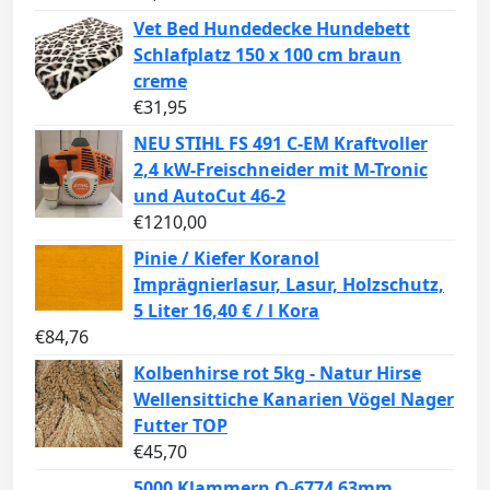
Vet Bed Hundedecke Hundebett
Schlafplatz 150 x 100 cm braun
creme
€
31,95
NEU STIHL FS 491 C-EM Kraftvoller
2,4 kW-Freischneider mit M-Tronic
und AutoCut 46-2
€
1210,00
Pinie / Kiefer Koranol
Imprägnierlasur, Lasur, Holzschutz,
5 Liter 16,40 € / l Kora
€
84,76
Kolbenhirse rot 5kg - Natur Hirse
Wellensittiche Kanarien Vögel Nager
Futter TOP
€
45,70
5000 Klammern Q-6774 63mm