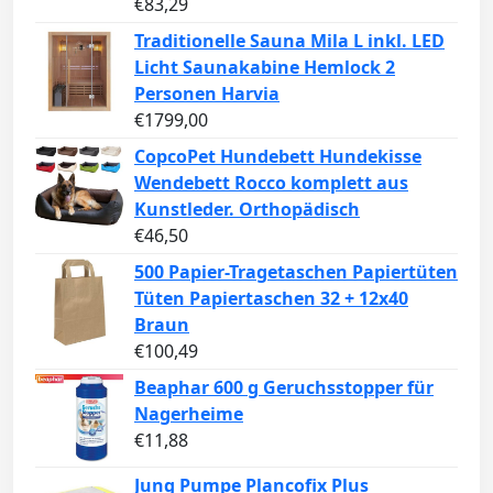
€
83,29
Traditionelle Sauna Mila L inkl. LED
Licht Saunakabine Hemlock 2
Personen Harvia
€
1799,00
CopcoPet Hundebett Hundekisse
Wendebett Rocco komplett aus
Kunstleder. Orthopädisch
€
46,50
500 Papier-Tragetaschen Papiertüten
Tüten Papiertaschen 32 + 12x40
Braun
€
100,49
Beaphar 600 g Geruchsstopper für
Nagerheime
€
11,88
Jung Pumpe Plancofix Plus