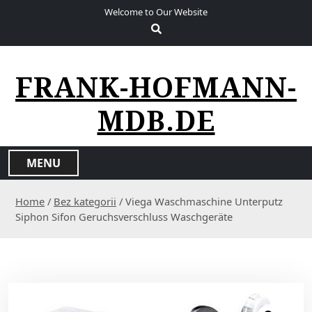
S
Welcome to Our Website
k
i
p
t
FRANK-HOFMANN-
o
c
MDB.DE
o
n
t
MENU
e
n
Home
/
Bez kategorii
/ Viega Waschmaschine Unterputz
t
Siphon Sifon Geruchsverschluss Waschgeräte