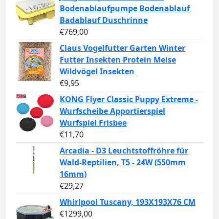
Bodenablaufpumpe Bodenablauf
Badablauf Duschrinne
€
769,00
Claus Vogelfutter Garten Winter
Futter Insekten Protein Meise
Wildvögel Insekten
€
9,95
KONG Flyer Classic Puppy Extreme -
Wurfscheibe Apportierspiel
Wurfspiel Frisbee
€
11,70
Arcadia - D3 Leuchtstoffröhre für
Wald-Reptilien, T5 - 24W (550mm
16mm)
€
29,27
Whirlpool Tuscany, 193X193X76 CM
€
1299,00