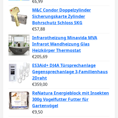
€
6,99
M&C Condor Doppelzylinder
Sicherungskarte Zylinder
Bohrschutz Schloss SKG
€
57,88
Infrarotheizung Minavida MVA
Infrarot Wandheizung Glas
Heizkörper Thermostat
€
205,69
ES3Aid+ DJ4A Türsprechanlage
Gegensprechanlage 3-Familienhaus
2Draht
€
359,00
ReNatura Energieblock mit Insekten
300g Vogelfutter Futter für
Gartenvögel
€
9,50