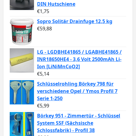
DIN Hutschiene
€
1,75
Sopro Solitär Drainfuge 12,5 kg
€
59,88
LG - LGDBHE41865 / LGABHE41865 /
INR18650HE4 - 3,6 Volt 2500mAh Li-
Ion [LiNiMnCoO2]
€
5,14
Schlüsselrohling Börkey 798 für
verschiedene Opel / Ymos Profil 7
Serie 1-250
€
5,99
Börkey 951 - Zimmertür - Schlüssel
System SSF (Sächsische
Schlossfabrik) - Profil 38