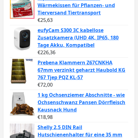
Wärmekissen für Pflanzen- und
Tierversand Tiertransport
€
25,63
eufyCam S300 3C kabellose
Zusatzkamera (UHD 4K, IP65, 180
Tage Akku, Kompatibel
€
226,36
Prebena Klammern Z67CNKHA
67mm verzinkt geharzt Haubold KG
767 Tjep PQZ KL-57
€
72,00
1 kg Ochsenziemer Abschnitte - wie
Ochsenschwanz Pansen Dörrfleisch
Kausnack Hund
€
18,98
Shelly 2,5 DIN Rail
Hutschienenhalter für eine 35 mm