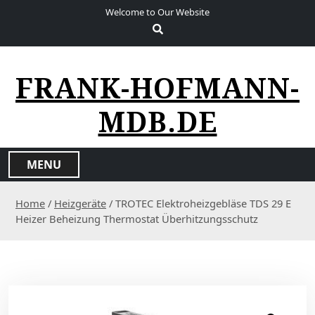
S
Welcome to Our Website
k
i
p
t
FRANK-HOFMANN-
o
c
MDB.DE
o
n
t
MENU
e
n
Home
/
Heizgeräte
/ TROTEC Elektroheizgebläse TDS 29 E
t
Heizer Beheizung Thermostat Überhitzungsschutz