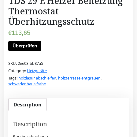
TDS 29 E Heizer Beheizung
Thermostat
Überhitzungsschutz
€
113,65
Überprüfen
SKU:
2ee03fbb87a5
Category:
Heizgeräte
Tags:
holzlasur abschleifen
,
holzterrasse entgrauen
,
schwedenhaus farbe
Description
Description
Kurzbeschreibung