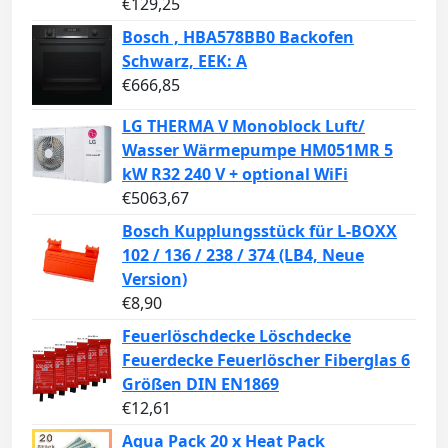
€
129,25
Bosch , HBA578BB0 Backofen
Schwarz, EEK: A
€
666,85
LG THERMA V Monoblock Luft/
Wasser Wärmepumpe HM051MR 5
kW R32 240 V + optional WiFi
€
5063,67
Bosch Kupplungsstück für L-BOXX
102 / 136 / 238 / 374 (LB4, Neue
Version)
€
8,90
Feuerlöschdecke Löschdecke
Feuerdecke Feuerlöscher Fiberglas 6
Größen DIN EN1869
€
12,61
Aqua Pack 20 x Heat Pack