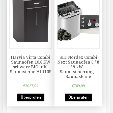
Harvia Virta Combi
SET Nordex Combi
Saunaofen 10,8 KW
Next Saunaofen 6 / 8
schwarz BIO inkl.
/ 9 kW +
Saunasteine HL110S
Saunasteuerung +
Saunasteine
€
2027,04
€
769,99
Überprüfen
Überprüfen