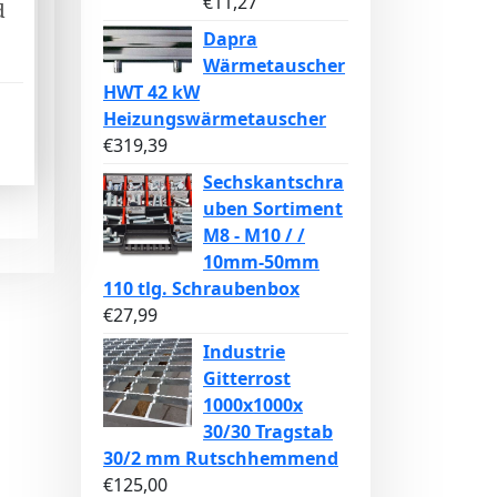
€
11,27
d
Dapra
Wärmetauscher
HWT 42 kW
Heizungswärmetauscher
€
319,39
Sechskantschra
uben Sortiment
M8 - M10 / /
10mm-50mm
110 tlg. Schraubenbox
€
27,99
Industrie
Gitterrost
1000x1000x
30/30 Tragstab
30/2 mm Rutschhemmend
€
125,00