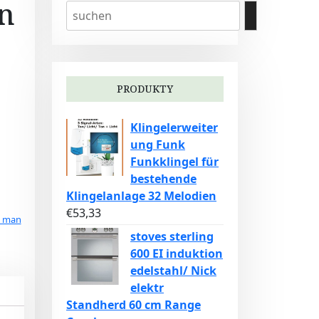
en
PRODUKTY
Klingelerweiter
ung Funk
Funkklingel für
bestehende
Klingelanlage 32 Melodien
€
53,33
t man
stoves sterling
600 EI induktion
edelstahl/ Nick
elektr
Standherd 60 cm Range