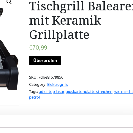
Tischgrill Balear
mit Keramik
Grillplatte
€
70,99
Überprüfen
SKU:
7dbe8fb79856
Category:
Elektrogrills
Tags:
adler top lasur
,
gipskartonplatte streichen
,
wie misch
petrol