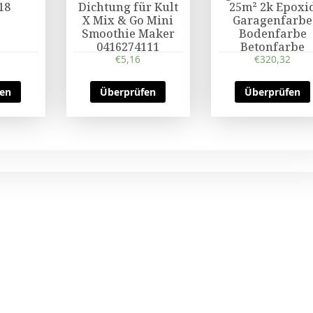
18
Dichtung für Kult
25m² 2k Epoxi
X Mix & Go Mini
Garagenfarbe
Smoothie Maker
Bodenfarbe
0416274111
Betonfarbe
€
5,16
€
320,32
fen
Überprüfen
Überprüfen