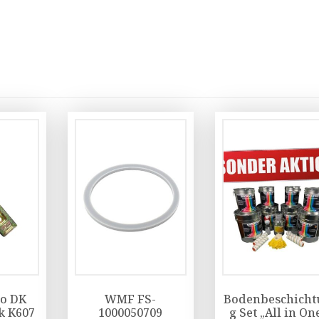
ro DK
WMF FS-
Bodenbeschicht
k K607
1000050709
g Set „All in On