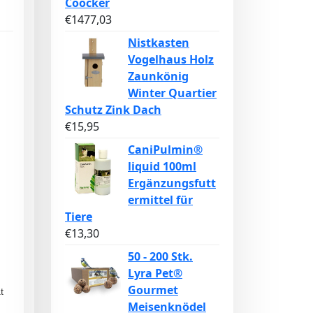
Coocker
€
1477,03
Nistkasten
Vogelhaus Holz
Zaunkönig
Winter Quartier
Schutz Zink Dach
€
15,95
CaniPulmin®
liquid 100ml
Ergänzungsfutt
ermittel für
Tiere
€
13,30
50 - 200 Stk.
Lyra Pet®
Gourmet
t
Meisenknödel