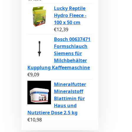
Lucky Reptile
Hydro Fleece -
100 x 50 cm
€
12,39
Bosch 00637471
Formschlauch
Siemens für
Milchbehälter
Kupplung Kaffeemaschine
€
9,09
Mineralfutter
Mineralstoff
Blattimin für
Haus und
Nutztiere Dose 2,5 kg
€
10,98