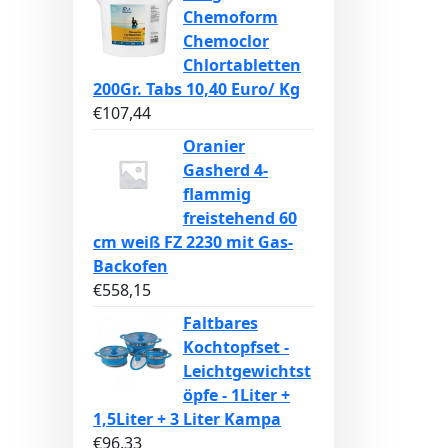
Chemoform
Chemoclor
Chlortabletten
200Gr. Tabs 10,40 Euro/ Kg
€
107,44
Oranier
Gasherd 4-
flammig
freistehend 60
cm weiß FZ 2230 mit Gas-
Backofen
€
558,15
Faltbares
Kochtopfset -
Leichtgewichtst
öpfe - 1Liter +
1,5Liter + 3 Liter Kampa
€
96,33