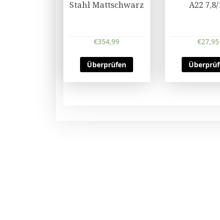
Stahl Mattschwarz
A22 7,8/
€
354,99
€
27,95
Überprüfen
Überprü