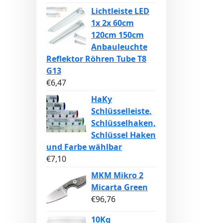
Lichtleiste LED
1x 2x 60cm
120cm 150cm
Anbauleuchte
Reflektor Röhren Tube T8
G13
€
6,47
HaKy
Schlüsselleiste,
Schlüsselhaken,
Schlüssel Haken
und Farbe wählbar
€
7,10
MKM Mikro 2
Micarta Green
€
96,76
10Kg