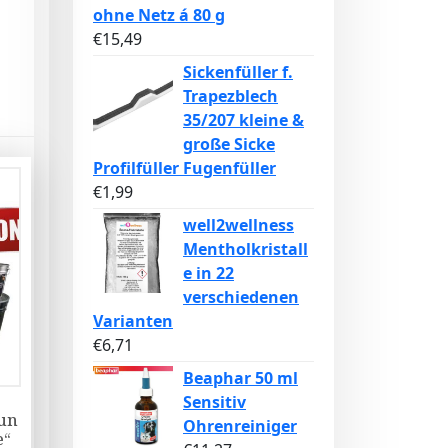
ohne Netz á 80 g
€
15,49
Sickenfüller f.
Trapezblech
35/207 kleine &
große Sicke
Profilfüller Fugenfüller
€
1,99
well2wellness
Mentholkristall
e in 22
verschiedenen
Varianten
€
6,71
Beaphar 50 ml
Sensitiv
un
Ohrenreiniger
e“