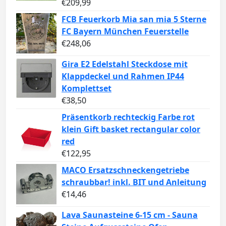
€
209,99
FCB Feuerkorb Mia san mia 5 Sterne
FC Bayern München Feuerstelle
€
248,06
Gira E2 Edelstahl Steckdose mit
Klappdeckel und Rahmen IP44
Komplettset
€
38,50
Präsentkorb rechteckig Farbe rot
klein Gift basket rectangular color
red
€
122,95
MACO Ersatzschneckengetriebe
schraubbar! inkl. BIT und Anleitung
€
14,46
Lava Saunasteine 6-15 cm - Sauna