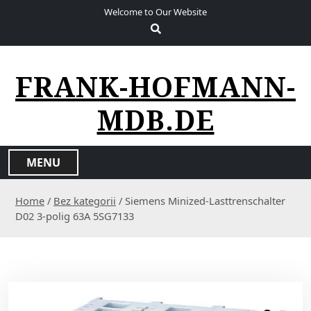
S
Welcome to Our Website
k
i
p
t
FRANK-HOFMANN-
o
c
MDB.DE
o
n
t
MENU
e
n
Home
/
Bez kategorii
/ Siemens Minized-Lasttrenschalter
t
D02 3-polig 63A 5SG7133