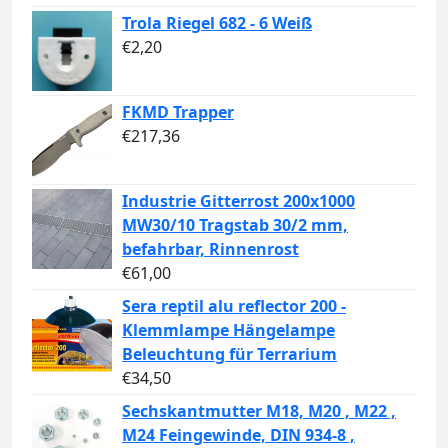
Trola Riegel 682 - 6 Weiß
€
2,20
FKMD Trapper
€
217,36
Industrie Gitterrost 200x1000
MW30/10 Tragstab 30/2 mm,
befahrbar, Rinnenrost
€
61,00
Sera reptil alu reflector 200 -
Klemmlampe Hängelampe
Beleuchtung für Terrarium
€
34,50
Sechskantmutter M18, M20 , M22 ,
M24 Feingewinde, DIN 934-8 ,