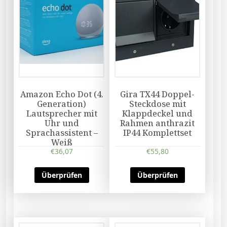
Amazon Echo Dot (4.
Gira TX44 Doppel-
Generation)
Steckdose mit
Lautsprecher mit
Klappdeckel und
Uhr und
Rahmen anthrazit
Sprachassistent –
IP44 Komplettset
Weiß
€
36,07
€
55,80
Überprüfen
Überprüfen