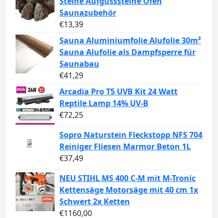
Steine Aufgusssteine Ofen
Saunazubehör
€
13,39
Sauna Aluminiumfolie Alufolie 30m²
Sauna Alufolie als Dampfsperre für
Saunabau
€
41,29
Arcadia Pro T5 UVB Kit 24 Watt
Reptile Lamp 14% UV-B
€
72,25
Sopro Naturstein Fleckstopp NFS 704
Reiniger Fliesen Marmor Beton 1L
€
37,49
NEU STIHL MS 400 C-M mit M-Tronic
Kettensäge Motorsäge mit 40 cm 1x
Schwert 2x Ketten
€
1160,00