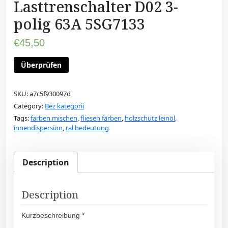
Lasttrenschalter D02 3-
polig 63A 5SG7133
€
45,50
Überprüfen
SKU:
a7c5f930097d
Category:
Bez kategorii
Tags:
farben mischen
,
fliesen färben
,
holzschutz leinöl
,
innendispersion
,
ral bedeutung
Description
Description
Kurzbeschreibung *