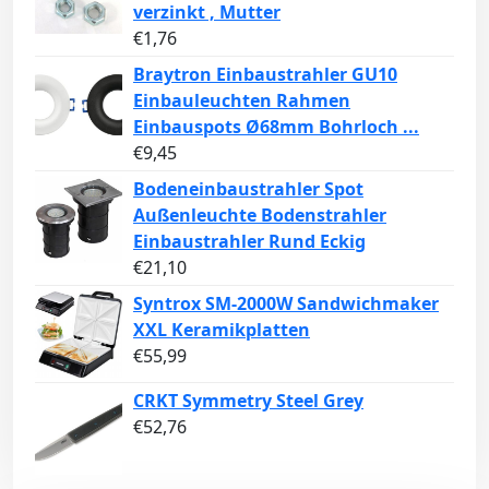
verzinkt , Mutter
€
1,76
Braytron Einbaustrahler GU10
Einbauleuchten Rahmen
Einbauspots Ø68mm Bohrloch ...
€
9,45
Bodeneinbaustrahler Spot
Außenleuchte Bodenstrahler
Einbaustrahler Rund Eckig
€
21,10
Syntrox SM-2000W Sandwichmaker
XXL Keramikplatten
€
55,99
CRKT Symmetry Steel Grey
€
52,76