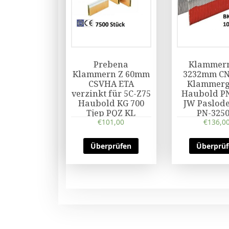
Prebena
Klammer
Klammern Z 60mm
3232mm CN
CSVHA ETA
Klammerg
verzinkt für 5C-Z75
Haubold PN
Haubold KG 700
JW Paslod
Tjep PQZ KL
PN-3250
€
101,00
€
136,0
Überprüfen
Überprü