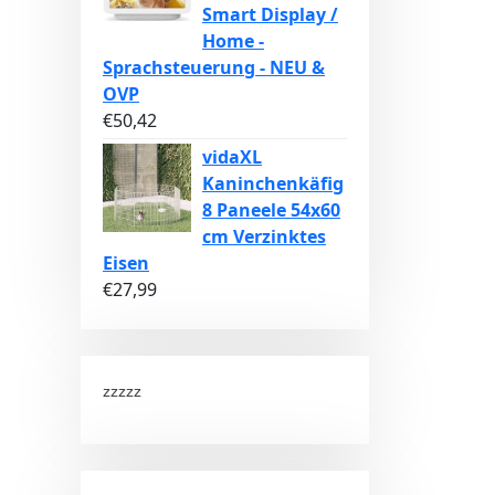
Smart Display /
Home -
Sprachsteuerung - NEU &
OVP
€
50,42
vidaXL
Kaninchenkäfig
8 Paneele 54x60
cm Verzinktes
Eisen
€
27,99
zzzzz