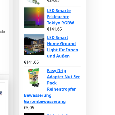
€
24,89
LED Smarte
Eckleuchte
Tokiyo RGBW
€
141,65
ende
LED Smart
Home Ground
Light für Innen
und Außen
€
141,65
Easy Drip
Adapter Nut 5er
Pack
Reihentropfer
Bewässerung
Gartenbewässerung
€
5,05