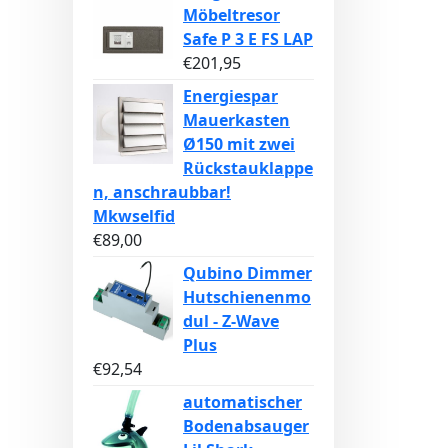
Möbeltresor
Safe P 3 E FS LAP
€
201,95
Energiespar
Mauerkasten
Ø150 mit zwei
Rückstauklappe
n, anschraubbar!
Mkwselfid
€
89,00
Qubino Dimmer
Hutschienenmo
dul - Z-Wave
Plus
€
92,54
automatischer
Bodenabsauger