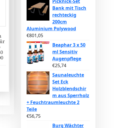
Picknick-Set
Bank mit Tisch
rechteckig
200cm
Aluminium Polywood
€
801,05
n
ür
Beaphar 3 x 50
o
ml Sensitiv
80
00
Augenpflege
€
25,74
Saunaleuchte
Set Eck
Holzblendschir
m aus Sperrholz
+ Feuchtraumleuchte 2
Teile
€
56,75
Burg Wächter