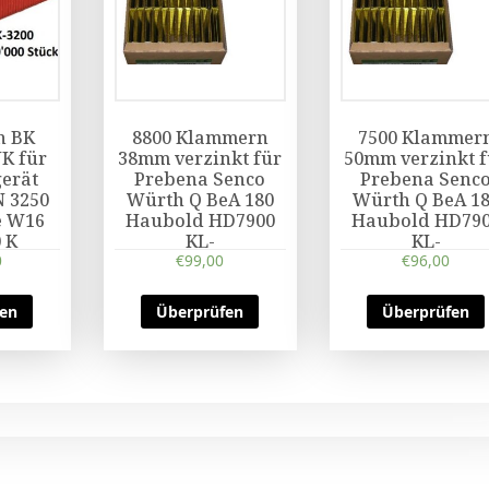
n BK
8800 Klammern
7500 Klammer
K für
38mm verzinkt für
50mm verzinkt f
erät
Prebena Senco
Prebena Senc
 3250
Würth Q BeA 180
Würth Q BeA 1
e W16
Haubold HD7900
Haubold HD79
 K
KL-
KL-
0
€
99,00
€
96,00
fen
Überprüfen
Überprüfen