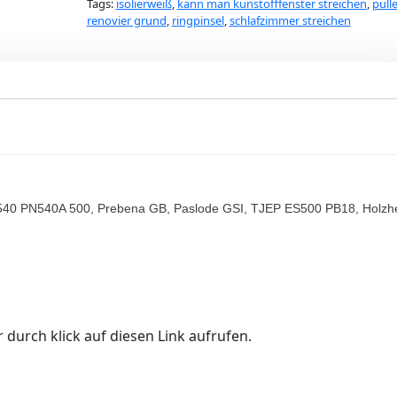
Tags:
isolierweiß
,
kann man kunstofffenster streichen
,
pull
renovier grund
,
ringpinsel
,
schlafzimmer streichen
40 PN540A 500, Prebena GB, Paslode GSI, TJEP ES500 PB18, Holzh
 durch klick auf diesen Link aufrufen.