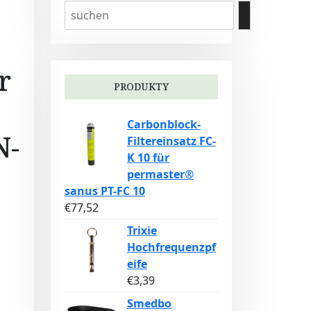
r
PRODUKTY
Carbonblock-
N-
Filtereinsatz FC-
K 10 für
permaster®
sanus PT-FC 10
€
77,52
Trixie
Hochfrequenzpf
eife
€
3,39
Smedbo