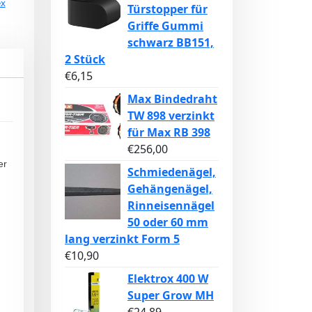
ex
Türstopper für
Griffe Gummi
schwarz BB151,
2 Stück
€
6,15
Max Bindedraht
TW 898 verzinkt
für Max RB 398
€
256,00
er
Schmiedenägel,
Gehängenägel,
Rinneisennägel
50 oder 60 mm
lang verzinkt Form 5
€
10,90
Elektrox 400 W
Super Grow MH