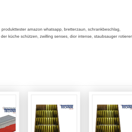
z, produkttester amazon whatsapp, bretterzaun, schrankbeschlag,
n der küche schützen, zwilling senses, dior intense, staubsauger rotier