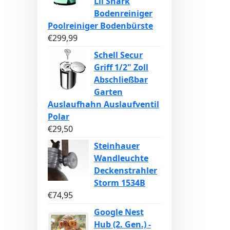
Lil Shark
Bodenreiniger
Poolreiniger Bodenbürste
€
299,99
Schell Secur
Griff 1/2" Zoll
Abschließbar
Garten
Auslaufhahn Auslaufventil
Polar
€
29,50
Steinhauer
Wandleuchte
Deckenstrahler
Storm 1534B
€
74,95
Google Nest
Hub (2. Gen.) -