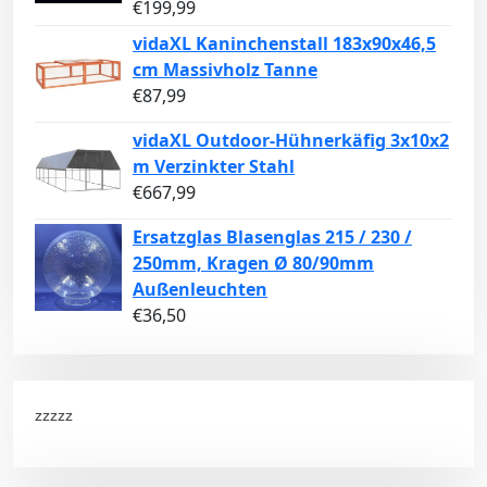
€
199,99
vidaXL Kaninchenstall 183x90x46,5
cm Massivholz Tanne
€
87,99
vidaXL Outdoor-Hühnerkäfig 3x10x2
m Verzinkter Stahl
€
667,99
Ersatzglas Blasenglas 215 / 230 /
250mm, Kragen Ø 80/90mm
Außenleuchten
€
36,50
zzzzz