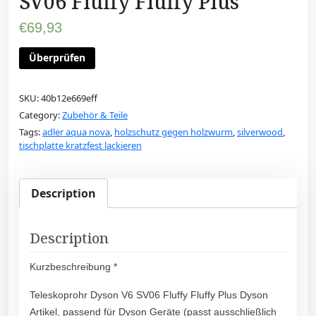
SV06 Fluffy Fluffy Plus
€
69,93
Überprüfen
SKU:
40b12e669eff
Category:
Zubehör & Teile
Tags:
adler aqua nova
,
holzschutz gegen holzwurm
,
silverwood
,
tischplatte kratzfest lackieren
Description
Description
Kurzbeschreibung *
Teleskoprohr Dyson V6 SV06 Fluffy Fluffy Plus Dyson
Artikel, passend für Dyson Geräte (passt ausschließlich