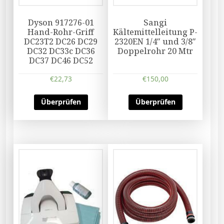
Dyson 917276-01
Sangi
Hand-Rohr-Griff
Kältemittelleitung P-
DC23T2 DC26 DC29
2320EN 1/4″ und 3/8″
DC32 DC33c DC36
Doppelrohr 20 Mtr
DC37 DC46 DC52
€
22,73
€
150,00
Überprüfen
Überprüfen