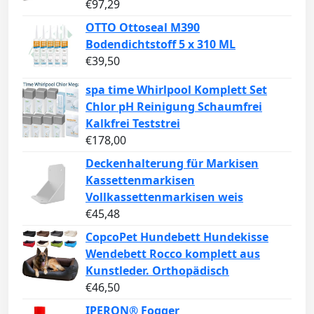
€
97,29
OTTO Ottoseal M390
Bodendichtstoff 5 x 310 ML
€
39,50
spa time Whirlpool Komplett Set
Chlor pH Reinigung Schaumfrei
Kalkfrei Teststrei
€
178,00
Deckenhalterung für Markisen
Kassettenmarkisen
Vollkassettenmarkisen weis
€
45,48
CopcoPet Hundebett Hundekisse
Wendebett Rocco komplett aus
Kunstleder. Orthopädisch
€
46,50
IPERON® Fogger