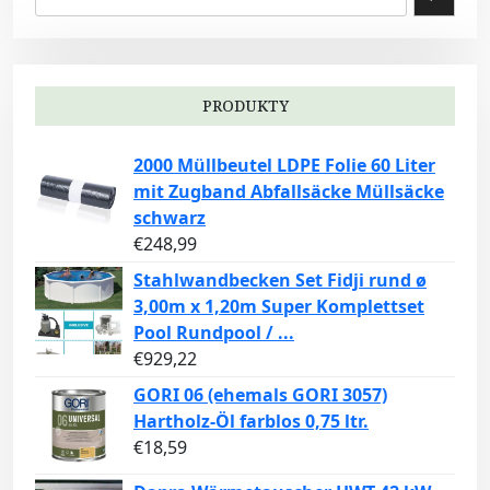
PRODUKTY
2000 Müllbeutel LDPE Folie 60 Liter
mit Zugband Abfallsäcke Müllsäcke
schwarz
€
248,99
Stahlwandbecken Set Fidji rund ø
3,00m x 1,20m Super Komplettset
Pool Rundpool / ...
€
929,22
GORI 06 (ehemals GORI 3057)
Hartholz-Öl farblos 0,75 ltr.
€
18,59