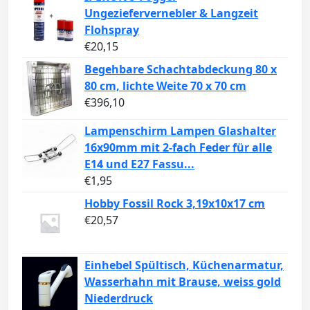
Ungeziefervernebler & Langzeit
Flohspray
€
20,15
Begehbare Schachtabdeckung 80 x
80 cm, lichte Weite 70 x 70 cm
€
396,10
Lampenschirm Lampen Glashalter
16x90mm mit 2-fach Feder für alle
E14 und E27 Fassu...
€
1,95
Hobby Fossil Rock 3,19x10x17 cm
€
20,57
Einhebel Spültisch, Küchenarmatur,
Wasserhahn mit Brause, weiss gold
Niederdruck