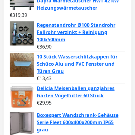
Dapra Wärmetauscher HWT 42 kW
Heizungswärmetauscher
€
319,39
Regenstandrohr Ø100 Standrohr
Fallrohr verzinkt + Reinigung
100x500mm
€
36,90
10 Stück Wasserschlitzkappen für
Schüco Alu und PVC Fenster und
Türen Grau
€
13,43
Delicia Meisenballen ganzjahres
Garten Vogelfutter 60 Stück
€
29,95
Boxexpert Wandschrank-Gehäuse
Serie Fleet 600x400x200mm IP65
grau