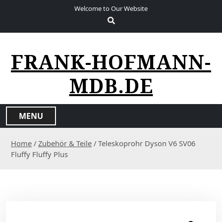
S
Welcome to Our Website
k
i
p
t
FRANK-HOFMANN-
o
c
MDB.DE
o
n
t
MENU
e
n
Home
/
Zubehör & Teile
/ Teleskoprohr Dyson V6 SV06
t
Fluffy Fluffy Plus