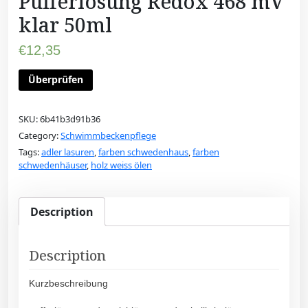
Pufferlösung Redox 468 mV
klar 50ml
€
12,35
Überprüfen
SKU:
6b41b3d91b36
Category:
Schwimmbeckenpflege
Tags:
adler lasuren
,
farben schwedenhaus
,
farben
schwedenhäuser
,
holz weiss ölen
Description
Description
Kurzbeschreibung