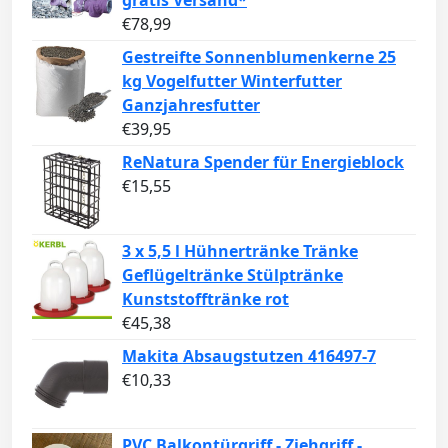
€
78,99
Gestreifte Sonnenblumenkerne 25
kg Vogelfutter Winterfutter
Ganzjahresfutter
€
39,95
ReNatura Spender für Energieblock
€
15,55
3 x 5,5 l Hühnertränke Tränke
Geflügeltränke Stülptränke
Kunststofftränke rot
€
45,38
Makita Absaugstutzen 416497-7
€
10,33
PVC Balkontürgriff - Ziehgriff -