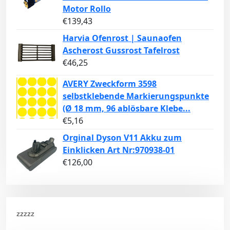
Motor Rollo
€
139,43
Harvia Ofenrost | Saunaofen
Ascherost Gussrost Tafelrost
€
46,25
AVERY Zweckform 3598
selbstklebende Markierungspunkte
(Ø 18 mm, 96 ablösbare Klebe...
€
5,16
Orginal Dyson V11 Akku zum
Einklicken Art Nr:970938-01
€
126,00
zzzzz