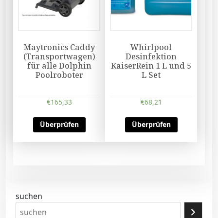
Maytronics Caddy
Whirlpool
(Transportwagen)
Desinfektion
für alle Dolphin
KaiserRein 1 L und 5
Poolroboter
L Set
€
165,33
€
68,21
Überprüfen
Überprüfen
suchen