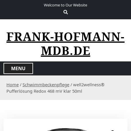
S
Welcome to Our Website
k
i
p
t
FRANK-HOFMANN-
o
c
MDB.DE
o
n
t
MENU
e
n
Home
/
Schwimmbeckenpflege
/ well2wellness®
t
Pufferlösung Redox 468 mV klar 50ml