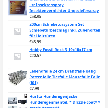
Ltr Insektenspray
Insektenvernichter Ungezieferspray
€
58,95
200cm Schiebetürsystem Set
Schiebetürbeschlag inkl. Zubehörteil
für Holztüren
€
45,99
Hobby Fossil Rock 3,19x10x17 cm
€
20,57
Lebendfalle 24 cm Drahtfalle Käfig
Rattenfalle Tierfalle Mausefalle Falle
(J01)
€
7,99
Hurtta Hunderegenjacke,
Hunderegenmantel, * Drizzle coat* *
gratis Versand*