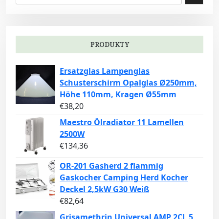
PRODUKTY
Ersatzglas Lampenglas
Schusterschirm Opalglas Ø250mm,
Höhe 110mm, Kragen Ø55mm
€
38,20
Maestro Ölradiator 11 Lamellen
2500W
€
134,36
OR-201 Gasherd 2 flammig
Gaskocher Camping Herd Kocher
Deckel 2,5kW G30 Weiß
€
82,64
Grisamethrin Universal AMP 2CL 5