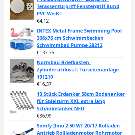
Terassentürgriff Fenstergriff Rund
PVC Weiß !
€
4,12
INTEX Metal Frame Swimming Pool
366x76 cm Schwimmbecken
Schwimmbad Pumpe 28212
€
137,35
Normbau Briefkasten-
Zylinderschloss f. Türseitenanlage
191210
€
16,37
10 Stück Erdanker 58cm Bodenanker
für Spielturm XXL extra lang
Schaukelanker NEU
€
36,99
Somfy Ilmo 2 50 WT 20/17 Rolladen
Antrieb Rollladenmotor Rohrmotor