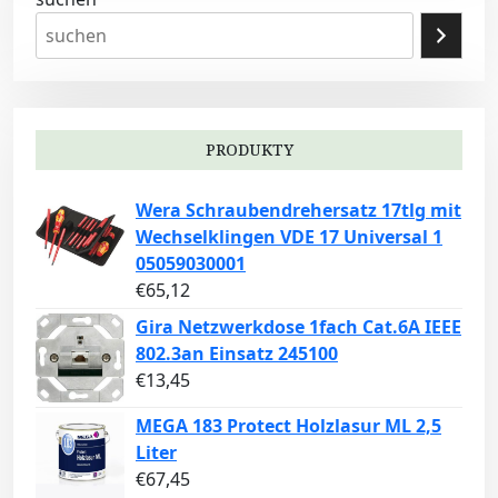
PRODUKTY
Wera Schraubendrehersatz 17tlg mit
Wechselklingen VDE 17 Universal 1
05059030001
€
65,12
Gira Netzwerkdose 1fach Cat.6A IEEE
802.3an Einsatz 245100
€
13,45
MEGA 183 Protect Holzlasur ML 2,5
Liter
€
67,45