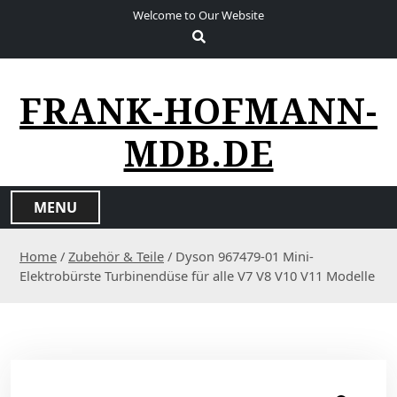
S
Welcome to Our Website
k
i
p
t
FRANK-HOFMANN-
o
c
MDB.DE
o
n
t
MENU
e
n
Home
/
Zubehör & Teile
/ Dyson 967479-01 Mini-
t
Elektrobürste Turbinendüse für alle V7 V8 V10 V11 Modelle