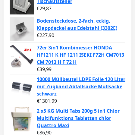
Tischaufsteller
€
29,87
Bodensteckdose, 2-fach, eckig,
Klappdeckel aus Edelstahl (3302E)
€
227,90
72er 3in1 Kombimesser HONDA
HF1211 K HF 1211 ISEKI F72H CM7013
CM 7013 H F 72 H
€
39,99
10000 Müllbeutel LDPE Folie 120 Liter
mit Zugband Abfallsäcke Müllsäcke
schwarz
€
1301,99
2 x5 KG Multi Tabs 200g 5 in1 Chlor
Multifunktions Tabletten chlor
Quattro Maxi
€
86,90