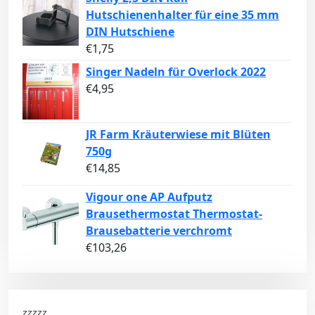
Hutschienenhalter für eine 35 mm
DIN Hutschiene
€
1,75
Singer Nadeln für Overlock 2022
€
4,95
JR Farm Kräuterwiese mit Blüten
750g
€
14,85
Vigour one AP Aufputz
Brausethermostat Thermostat-
Brausebatterie verchromt
€
103,26
zzzzz