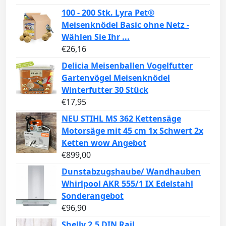
100 - 200 Stk. Lyra Pet®
Meisenknödel Basic ohne Netz -
Wählen Sie Ihr ...
€
26,16
Delicia Meisenballen Vogelfutter
Gartenvögel Meisenknödel
Winterfutter 30 Stück
€
17,95
NEU STIHL MS 362 Kettensäge
Motorsäge mit 45 cm 1x Schwert 2x
Ketten wow Angebot
€
899,00
Dunstabzugshaube/ Wandhauben
Whirlpool AKR 555/1 IX Edelstahl
Sonderangebot
€
96,90
Shelly 2,5 DIN Rail