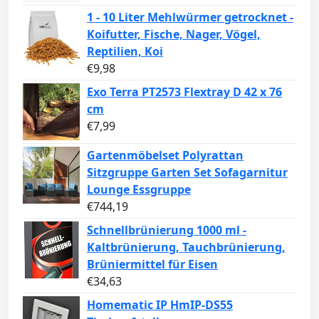
1 - 10 Liter Mehlwürmer getrocknet -
Koifutter, Fische, Nager, Vögel,
Reptilien, Koi
€
9,98
Exo Terra PT2573 Flextray D 42 x 76
cm
€
7,99
Gartenmöbelset Polyrattan
Sitzgruppe Garten Set Sofagarnitur
Lounge Essgruppe
€
744,19
Schnellbrünierung 1000 ml -
Kaltbrünierung, Tauchbrünierung,
Brüniermittel für Eisen
€
34,63
Homematic IP HmIP-DS55