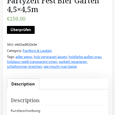
Partyzelt Fest Bier Garten
4,5×4,5m
€
159,00
Überprüfen
SKU:
e6d2ad832e3e
Category:
Pavillons & Lauben
Tags:
adler weiss
,
holz vergrauen lassen
,
holzfarbe außen grau
,
holzlasur weiß transparent innen
,
parkett reparieren
,
schlafzimmer streichen
,
wie mischt man beige
Description
Description
Kurzbeschreibung