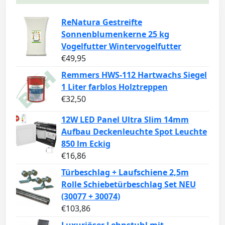
ReNatura Gestreifte
Sonnenblumenkerne 25 kg
Vogelfutter Wintervogelfutter
€
49,95
Remmers HWS-112 Hartwachs Siegel
1 Liter farblos Holztreppen
€
32,50
12W LED Panel Ultra Slim 14mm
Aufbau Deckenleuchte Spot Leuchte
850 lm Eckig
€
16,86
Türbeschlag + Laufschiene 2,5m
Rolle Schiebetürbeschlag Set NEU
(30077 + 30074)
€
103,86
Luxuriöser Lehnstuhl mit