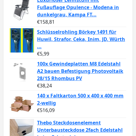
Fußauflage Opulence - Modena in
dunkelgrau, Kampa FT...
€
158,81
Schlüsselrohling Börkey 1491 für
Huwil, Strafor, Ceka, Inim, JD, Würth
...
€
5,99
100x Gewindeplatten M8 Edelstahl
A2 bauen Befestigung Photovoltaik
28/15 Rhombus PV
€
38,24
140 x Faltkarton 500 x 400 x 400 mm
2-wellig
€
516,09
Thebo Steckdosenelement
Unterbausteckdose 2fach Edelstahl