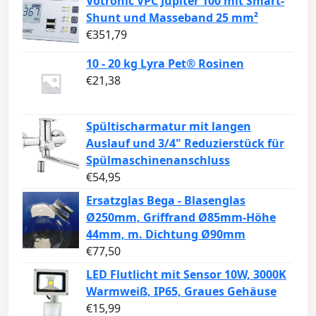
Votronic VPC Jupiter 100 mit Smart-
Shunt und Masseband 25 mm²
€
351,79
10 - 20 kg Lyra Pet® Rosinen
€
21,38
Spültischarmatur mit langen
Auslauf und 3/4" Reduzierstück für
Spülmaschinenanschluss
€
54,95
Ersatzglas Bega - Blasenglas
Ø250mm, Griffrand Ø85mm-Höhe
44mm, m. Dichtung Ø90mm
€
77,50
LED Flutlicht mit Sensor 10W, 3000K
Warmweiß, IP65, Graues Gehäuse
€
15,99