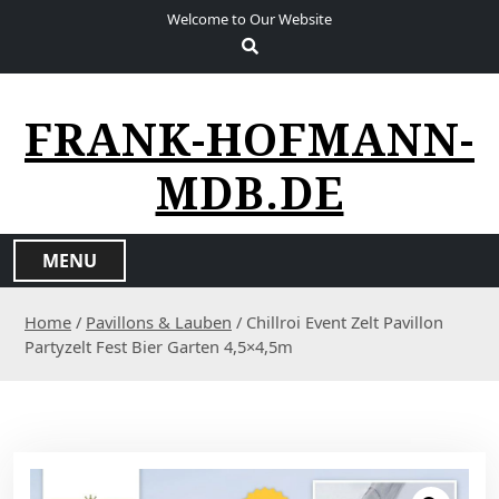
S
Welcome to Our Website
k
i
p
t
FRANK-HOFMANN-
o
c
MDB.DE
o
n
t
MENU
e
n
Home
/
Pavillons & Lauben
/ Chillroi Event Zelt Pavillon
t
Partyzelt Fest Bier Garten 4,5×4,5m