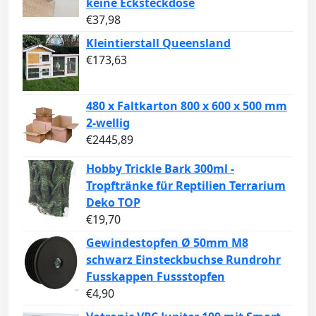
keine Ecksteckdose
€
37,98
Kleintierstall Queensland
€
173,63
480 x Faltkarton 800 x 600 x 500 mm
2-wellig
€
2445,89
Hobby Trickle Bark 300ml -
Tropftränke für Reptilien Terrarium
Deko TOP
€
19,70
Gewindestopfen Ø 50mm M8
schwarz Einsteckbuchse Rundrohr
Fusskappen Fussstopfen
€
4,90